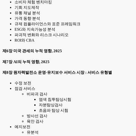
소비자 체험 벤치마킹
기회 지도제작
유통 채널 분석
가격 동향 분석
규제 컴플라이언스와 표준 프레임워크
ESG와 지속가능성 분석
파괴적 변화와 리스크 시나리오
ROI와 CBA
제6장 미국 관세의 누적 영향, 2025
제7장 AI의 누적 영향, 2025
제8장 원자력발전소 운영·유지보수 서비스 시장 : 서비스 유형별
수정 보전
점검 서비스
비파괴 검사
염색 침투탐상시험
자분탐상검사
초음파 탐상 시험
방사선 검사
육안 검사
예지보전
유분석