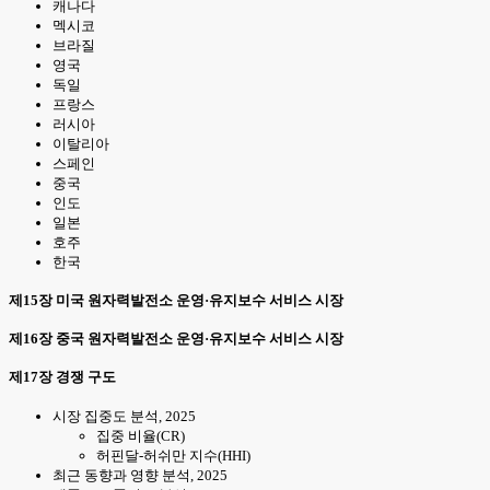
캐나다
멕시코
브라질
영국
독일
프랑스
러시아
이탈리아
스페인
중국
인도
일본
호주
한국
제15장 미국 원자력발전소 운영·유지보수 서비스 시장
제16장 중국 원자력발전소 운영·유지보수 서비스 시장
제17장 경쟁 구도
시장 집중도 분석, 2025
집중 비율(CR)
허핀달-허쉬만 지수(HHI)
최근 동향과 영향 분석, 2025