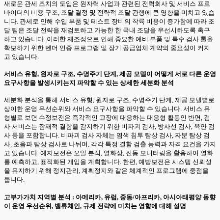
새로운 관세 조치의 도입은 원자력 사업과 관련된 전력회사 및 서비스 프로
바이더의 비용 구조, 조달 결정 및 전략적 조달 관행에 큰 영향을 미치고 있습
니다. 관세로 인해 수입 부품 및 테스트 장비의 착륙 비용이 증가함에 따라 조
달 팀은 조달 전략을 재검토하고 가능한 한 국내 조달을 우선시하도록 촉구
하고 있습니다. 이러한 재조정으로 인해 중요한 예비 부품 및 특수 검사 툴을
확보하기 위한 벤더 인증 프로그램 및 장기 공급업체 계약의 중요성이 커지
고 있습니다.
서비스 유형, 원자로 구조, 수명주기 단계, 제공 모델이 어떻게 서로 다른 운영
요구사항을 발생시키는지 파악할 수 있는 상세한 세분화 분석
세분화 분석을 통해 서비스 유형, 원자로 구조, 수명주기 단계, 제공 모델별로
상이한 운영 우선순위와 서비스 요구사항을 파악할 수 있습니다. 서비스 유
형별로 보면 수정보전은 즉각적인 고장에 대응하는 대응형 활동인 반면, 검
사 서비스는 잠재적 결함을 감지하기 위한 비파괴 검사, 방사선 검사, 육안 검
사 등을 포함합니다. 비파괴 검사 자체는 염색 침투 탐상 검사, 자분 탐상 검
사, 초음파 탐상 검사로 나뉘며, 각각 특정 결함 검출 능력과 자격 요건을 가지
고 있습니다. 예지보전은 오일 분석, 열화상, 진동 모니터링을 활용하여 열화
를 예측하고, 표적화된 개입을 계획합니다. 한편, 예방보전은 시스템 신뢰성
을 유지하기 위해 정지관리, 계획정지와 같은 체계적인 프로그램에 중점을
둡니다.
고부가가치 지역별 분석 : 아메리카, 유럽, 중동/아프리카, 아시아태평양 동향
이 운영 우선순위, 밸류체인, 규제 전략에 미치는 영향에 대해 설명