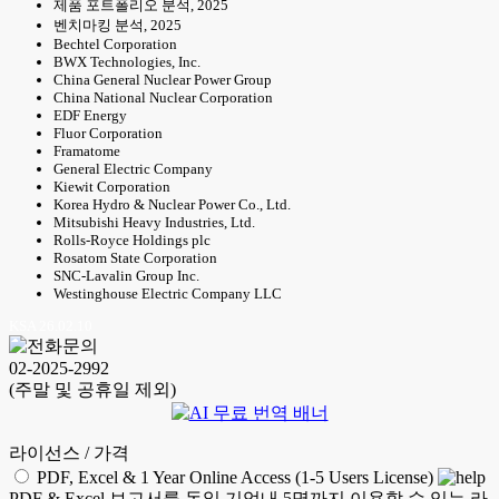
제품 포트폴리오 분석, 2025
벤치마킹 분석, 2025
Bechtel Corporation
BWX Technologies, Inc.
China General Nuclear Power Group
China National Nuclear Corporation
EDF Energy
Fluor Corporation
Framatome
General Electric Company
Kiewit Corporation
Korea Hydro & Nuclear Power Co., Ltd.
Mitsubishi Heavy Industries, Ltd.
Rolls-Royce Holdings plc
Rosatom State Corporation
SNC-Lavalin Group Inc.
Westinghouse Electric Company LLC
KSA 26.02.10
02-2025-2992
(주말 및 공휴일 제외)
라이선스 / 가격
PDF, Excel & 1 Year Online Access (1-5 Users License)
PDF & Excel 보고서를 동일 기업내 5명까지 이용할 수 있는 라