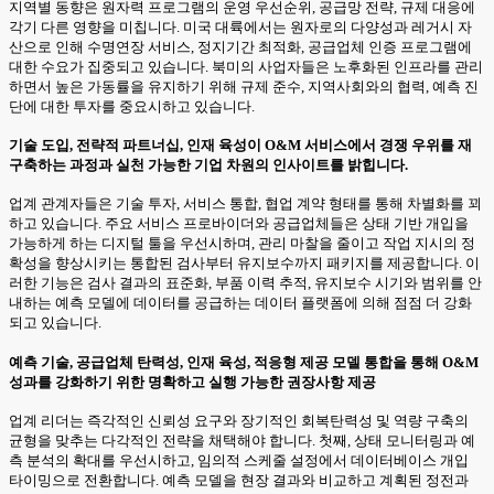
지역별 동향은 원자력 프로그램의 운영 우선순위, 공급망 전략, 규제 대응에
각기 다른 영향을 미칩니다. 미국 대륙에서는 원자로의 다양성과 레거시 자
산으로 인해 수명연장 서비스, 정지기간 최적화, 공급업체 인증 프로그램에
대한 수요가 집중되고 있습니다. 북미의 사업자들은 노후화된 인프라를 관리
하면서 높은 가동률을 유지하기 위해 규제 준수, 지역사회와의 협력, 예측 진
단에 대한 투자를 중요시하고 있습니다.
기술 도입, 전략적 파트너십, 인재 육성이 O&M 서비스에서 경쟁 우위를 재
구축하는 과정과 실천 가능한 기업 차원의 인사이트를 밝힙니다.
업계 관계자들은 기술 투자, 서비스 통합, 협업 계약 형태를 통해 차별화를 꾀
하고 있습니다. 주요 서비스 프로바이더와 공급업체들은 상태 기반 개입을
가능하게 하는 디지털 툴을 우선시하며, 관리 마찰을 줄이고 작업 지시의 정
확성을 향상시키는 통합된 검사부터 유지보수까지 패키지를 제공합니다. 이
러한 기능은 검사 결과의 표준화, 부품 이력 추적, 유지보수 시기와 범위를 안
내하는 예측 모델에 데이터를 공급하는 데이터 플랫폼에 의해 점점 더 강화
되고 있습니다.
예측 기술, 공급업체 탄력성, 인재 육성, 적응형 제공 모델 통합을 통해 O&M
성과를 강화하기 위한 명확하고 실행 가능한 권장사항 제공
업계 리더는 즉각적인 신뢰성 요구와 장기적인 회복탄력성 및 역량 구축의
균형을 맞추는 다각적인 전략을 채택해야 합니다. 첫째, 상태 모니터링과 예
측 분석의 확대를 우선시하고, 임의적 스케줄 설정에서 데이터베이스 개입
타이밍으로 전환합니다. 예측 모델을 현장 결과와 비교하고 계획된 정전과