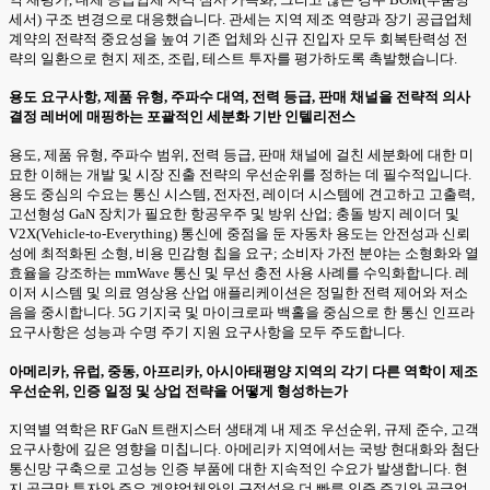
세서) 구조 변경으로 대응했습니다. 관세는 지역 제조 역량과 장기 공급업체
계약의 전략적 중요성을 높여 기존 업체와 신규 진입자 모두 회복탄력성 전
략의 일환으로 현지 제조, 조립, 테스트 투자를 평가하도록 촉발했습니다.
용도 요구사항, 제품 유형, 주파수 대역, 전력 등급, 판매 채널을 전략적 의사
결정 레버에 매핑하는 포괄적인 세분화 기반 인텔리전스
용도, 제품 유형, 주파수 범위, 전력 등급, 판매 채널에 걸친 세분화에 대한 미
묘한 이해는 개발 및 시장 진출 전략의 우선순위를 정하는 데 필수적입니다.
용도 중심의 수요는 통신 시스템, 전자전, 레이더 시스템에 견고하고 고출력,
고선형성 GaN 장치가 필요한 항공우주 및 방위 산업; 충돌 방지 레이더 및
V2X(Vehicle-to-Everything) 통신에 중점을 둔 자동차 용도는 안전성과 신뢰
성에 최적화된 소형, 비용 민감형 칩을 요구; 소비자 가전 분야는 소형화와 열
효율을 강조하는 mmWave 통신 및 무선 충전 사용 사례를 수익화합니다. 레
이저 시스템 및 의료 영상용 산업 애플리케이션은 정밀한 전력 제어와 저소
음을 중시합니다. 5G 기지국 및 마이크로파 백홀을 중심으로 한 통신 인프라
요구사항은 성능과 수명 주기 지원 요구사항을 모두 주도합니다.
아메리카, 유럽, 중동, 아프리카, 아시아태평양 지역의 각기 다른 역학이 제조
우선순위, 인증 일정 및 상업 전략을 어떻게 형성하는가
지역별 역학은 RF GaN 트랜지스터 생태계 내 제조 우선순위, 규제 준수, 고객
요구사항에 깊은 영향을 미칩니다. 아메리카 지역에서는 국방 현대화와 첨단
통신망 구축으로 고성능 인증 부품에 대한 지속적인 수요가 발생합니다. 현
지 공급망 투자와 주요 계약업체와의 근접성은 더 빠른 인증 주기와 공급업