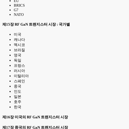
EU
BRICS
G7
NATO
제15장 RF GaN 트랜지스터 시장 : 국가별
미국
캐나다
멕시코
브라질
영국
독일
프랑스
러시아
이탈리아
스페인
중국
인도
일본
호주
한국
제16장 미국의 RF GaN 트랜지스터 시장
제17장 중국의 RF GaN 트랜지스터 시장