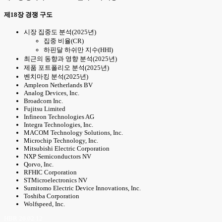
제18장 경쟁 구도
시장 집중도 분석(2025년)
집중 비율(CR)
하핀달 하쉬만 지수(HHI)
최근의 동향과 영향 분석(2025년)
제품 포트폴리오 분석(2025년)
벤치마킹 분석(2025년)
Ampleon Netherlands BV
Analog Devices, Inc.
Broadcom Inc.
Fujitsu Limited
Infineon Technologies AG
Integra Technologies, Inc.
MACOM Technology Solutions, Inc.
Microchip Technology, Inc.
Mitsubishi Electric Corporation
NXP Semiconductors NV
Qorvo, Inc.
RFHIC Corporation
STMicroelectronics NV
Sumitomo Electric Device Innovations, Inc.
Toshiba Corporation
Wolfspeed, Inc.
HBR 26.02.12