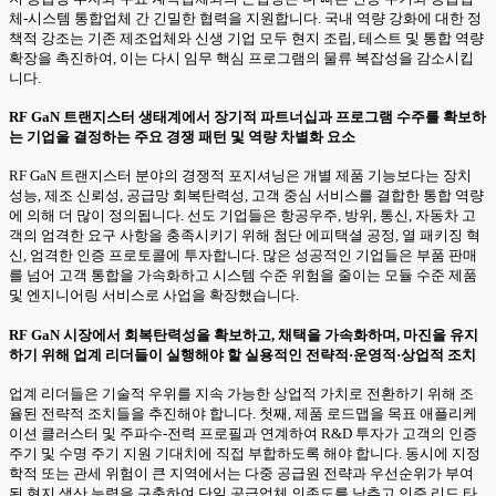
체-시스템 통합업체 간 긴밀한 협력을 지원합니다. 국내 역량 강화에 대한 정
책적 강조는 기존 제조업체와 신생 기업 모두 현지 조립, 테스트 및 통합 역량
확장을 촉진하여, 이는 다시 임무 핵심 프로그램의 물류 복잡성을 감소시킵
니다.
RF GaN 트랜지스터 생태계에서 장기적 파트너십과 프로그램 수주를 확보하
는 기업을 결정하는 주요 경쟁 패턴 및 역량 차별화 요소
RF GaN 트랜지스터 분야의 경쟁적 포지셔닝은 개별 제품 기능보다는 장치
성능, 제조 신뢰성, 공급망 회복탄력성, 고객 중심 서비스를 결합한 통합 역량
에 의해 더 많이 정의됩니다. 선도 기업들은 항공우주, 방위, 통신, 자동차 고
객의 엄격한 요구 사항을 충족시키기 위해 첨단 에피택셜 공정, 열 패키징 혁
신, 엄격한 인증 프로토콜에 투자합니다. 많은 성공적인 기업들은 부품 판매
를 넘어 고객 통합을 가속화하고 시스템 수준 위험을 줄이는 모듈 수준 제품
및 엔지니어링 서비스로 사업을 확장했습니다.
RF GaN 시장에서 회복탄력성을 확보하고, 채택을 가속화하며, 마진을 유지
하기 위해 업계 리더들이 실행해야 할 실용적인 전략적·운영적·상업적 조치
업계 리더들은 기술적 우위를 지속 가능한 상업적 가치로 전환하기 위해 조
율된 전략적 조치들을 추진해야 합니다. 첫째, 제품 로드맵을 목표 애플리케
이션 클러스터 및 주파수-전력 프로필과 연계하여 R&D 투자가 고객의 인증
주기 및 수명 주기 지원 기대치에 직접 부합하도록 해야 합니다. 동시에 지정
학적 또는 관세 위험이 큰 지역에서는 다중 공급원 전략과 우선순위가 부여
된 현지 생산 능력을 구축하여 단일 공급업체 의존도를 낮추고 인증 리드 타