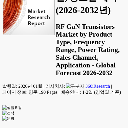
(2026-2032년)
RF GaN Transistors
Market by Product
Type, Frequency
Range, Power Rating,
Sales Channel,
Application - Global
Forecast 2026-2032
발행일:
2026년 01월
|
리서치사:
360iResearch
|
페이지 정보: 영문 190 Pages
|
배송안내 : 1-2일 (영업일 기준)