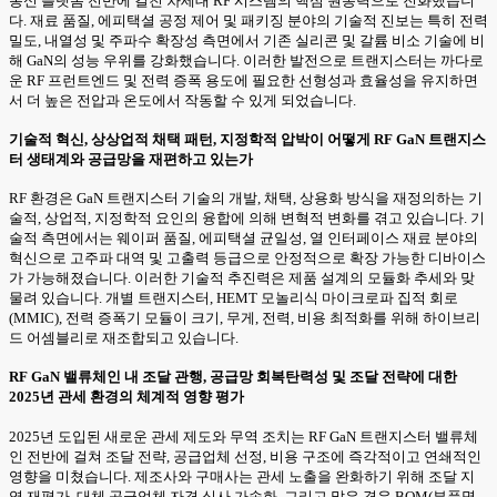
통신 플랫폼 전반에 걸친 차세대 RF 시스템의 핵심 원동력으로 진화했습니
다. 재료 품질, 에피택셜 공정 제어 및 패키징 분야의 기술적 진보는 특히 전력
밀도, 내열성 및 주파수 확장성 측면에서 기존 실리콘 및 갈륨 비소 기술에 비
해 GaN의 성능 우위를 강화했습니다. 이러한 발전으로 트랜지스터는 까다로
운 RF 프런트엔드 및 전력 증폭 용도에 필요한 선형성과 효율성을 유지하면
서 더 높은 전압과 온도에서 작동할 수 있게 되었습니다.
기술적 혁신, 상상업적 채택 패턴, 지정학적 압박이 어떻게 RF GaN 트랜지스
터 생태계와 공급망을 재편하고 있는가
RF 환경은 GaN 트랜지스터 기술의 개발, 채택, 상용화 방식을 재정의하는 기
술적, 상업적, 지정학적 요인의 융합에 의해 변혁적 변화를 겪고 있습니다. 기
술적 측면에서는 웨이퍼 품질, 에피택셜 균일성, 열 인터페이스 재료 분야의
혁신으로 고주파 대역 및 고출력 등급으로 안정적으로 확장 가능한 디바이스
가 가능해졌습니다. 이러한 기술적 추진력은 제품 설계의 모듈화 추세와 맞
물려 있습니다. 개별 트랜지스터, HEMT 모놀리식 마이크로파 집적 회로
(MMIC), 전력 증폭기 모듈이 크기, 무게, 전력, 비용 최적화를 위해 하이브리
드 어셈블리로 재조합되고 있습니다.
RF GaN 밸류체인 내 조달 관행, 공급망 회복탄력성 및 조달 전략에 대한
2025년 관세 환경의 체계적 영향 평가
2025년 도입된 새로운 관세 제도와 무역 조치는 RF GaN 트랜지스터 밸류체
인 전반에 걸쳐 조달 전략, 공급업체 선정, 비용 구조에 즉각적이고 연쇄적인
영향을 미쳤습니다. 제조사와 구매사는 관세 노출을 완화하기 위해 조달 지
역 재평가, 대체 공급업체 자격 심사 가속화, 그리고 많은 경우 BOM(부품명