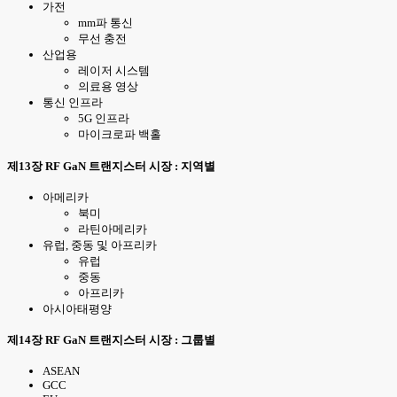
가전
mm파 통신
무선 충전
산업용
레이저 시스템
의료용 영상
통신 인프라
5G 인프라
마이크로파 백홀
제13장 RF GaN 트랜지스터 시장 : 지역별
아메리카
북미
라틴아메리카
유럽, 중동 및 아프리카
유럽
중동
아프리카
아시아태평양
제14장 RF GaN 트랜지스터 시장 : 그룹별
ASEAN
GCC