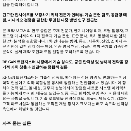
임을 단축해야 합니다.
견고한 인사이트를 보장하기 위해 전문가 인터뷰, 기술 문헌 검토, 공급망 매
핑, 시나리오 검증을 결합한 투명한 다중 방법 연구 접근법
본 요약 보고서의 연구 종합은 주제 전문가, 엔지니어링 리더, 조달 담당자, 프
로그램 매니저와의 1차 접촉과 기술 문헌, 표준 문서, 특허 동향에 대한 엄격
한 2차 분석을 결합합니다. 1차 인터뷰는 방위, 통신, 자동차, 산업, 소비자 부
문 전반에 걸친 장치 성능 특성, 인증 병목 현상, 공급망 역학 관계를 검증하여
분석이 실제 제약 조건과 도입 일정을 포착하도록 했습니다.
RF GaN 트랜지스터 시장에서 기술 성숙도, 공급 탄력성 및 생태계 전략을 장
기적 가치 창출과 연결하는 종합적 결론
RF GaN 트랜지스터는 기술적 성숙도, 확대되는 적용 범위 및 변화하는 지정
학적 현실이 기회와 복잡성을 동시에 창출하는 전환점에 서 있습니다. 이 장
치의 전력 밀도, 열 내성, 고주파 성능에서의 장점은 새로운 시스템 아키텍처
를 가능하게 하지만, 대규모 도입은 인증, 공급 탄력성, 수명 주기 지원에 대한
요구 사항을 높입니다. 기술 로드맵을 전략적 조달, 모듈식 제품 설계, 강화된
고객 파트너십과 통합하는 조직은 개별 장치 지표보다는 배포 속도와 신뢰성
측면에서 차별화될 것입니다.
자주 묻는 질문