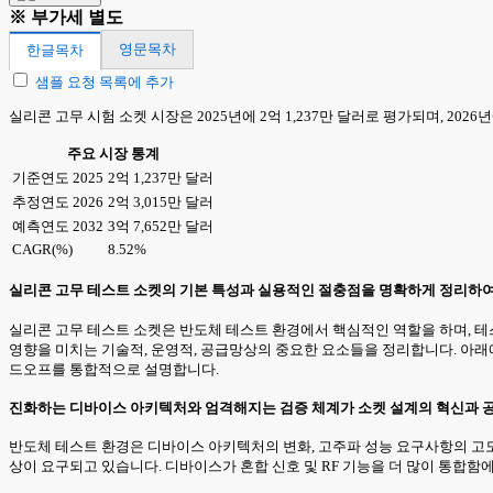
※ 부가세 별도
영문목차
한글목차
샘플 요청 목록에 추가
실리콘 고무 시험 소켓 시장은 2025년에 2억 1,237만 달러로 평가되며, 2026년
주요 시장 통계
기준연도 2025
2억 1,237만 달러
추정연도 2026
2억 3,015만 달러
예측연도 2032
3억 7,652만 달러
CAGR(%)
8.52%
실리콘 고무 테스트 소켓의 기본 특성과 실용적인 절충점을 명확하게 정리하여
실리콘 고무 테스트 소켓은 반도체 테스트 환경에서 핵심적인 역할을 하며, 테스
영향을 미치는 기술적, 운영적, 공급망상의 중요한 요소들을 정리합니다. 아래에
드오프를 통합적으로 설명합니다.
진화하는 디바이스 아키텍처와 엄격해지는 검증 체계가 소켓 설계의 혁신과 
반도체 테스트 환경은 디바이스 아키텍처의 변화, 고주파 성능 요구사항의 고도화
상이 요구되고 있습니다. 디바이스가 혼합 신호 및 RF 기능을 더 많이 통합함