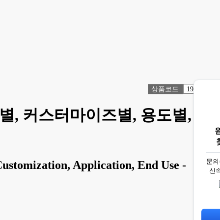
상품코드
1918645
수별, 커스터마이즈별, 용도별, 최
문의
ustomization, Application, End Use -
신