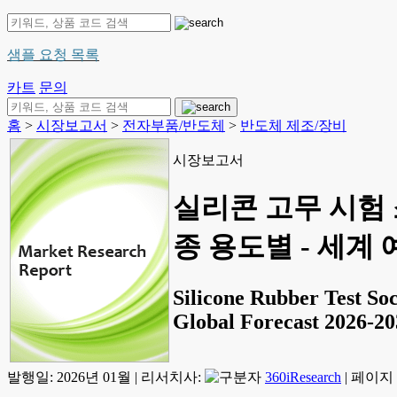
샘플 요청 목록
카트
문의
홈
>
시장보고서
>
전자부품/반도체
>
반도체 제조/장비
시장보고서
실리콘 고무 시험 
종 용도별 - 세계 예
Silicone Rubber Test So
Global Forecast 2026-20
발행일:
2026년 01월
|
리서치사:
360iResearch
|
페이지 정