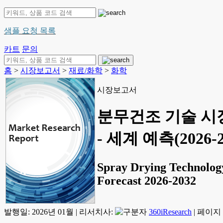
샘플 요청 목록
카트
문의
홈
>
시장보고서
>
재료/화학
>
화학
시장보고서
분무건조 기술 시장
- 세계 예측(2026-
Spray Drying Technology
Forecast 2026-2032
발행일:
2026년 01월
|
리서치사:
360iResearch
|
페이지 정