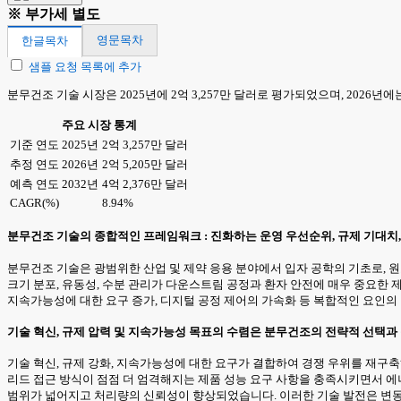
※ 부가세 별도
영문목차
한글목차
샘플 요청 목록에 추가
분무건조 기술 시장은 2025년에 2억 3,257만 달러로 평가되었으며, 2026년에는
주요 시장 통계
기준 연도 2025년
2억 3,257만 달러
추정 연도 2026년
2억 5,205만 달러
예측 연도 2032년
4억 2,376만 달러
CAGR(%)
8.94%
분무건조 기술의 종합적인 프레임워크 : 진화하는 운영 우선순위, 규제 기대치,
분무건조 기술은 광범위한 산업 및 제약 응용 분야에서 입자 공학의 기초로, 
크기 분포, 유동성, 수분 관리가 다운스트림 공정과 환자 안전에 매우 중요한 
지속가능성에 대한 요구 증가, 디지털 공정 제어의 가속화 등 복합적인 요인의
기술 혁신, 규제 압력 및 지속가능성 목표의 수렴은 분무건조의 전략적 선택과
기술 혁신, 규제 강화, 지속가능성에 대한 요구가 결합하여 경쟁 우위를 재구
리드 접근 방식이 점점 더 엄격해지는 제품 성능 요구 사항을 충족시키면서 
범위가 넓어지고 처리량의 신뢰성이 향상되었습니다. 이러한 기술 발전은 변동