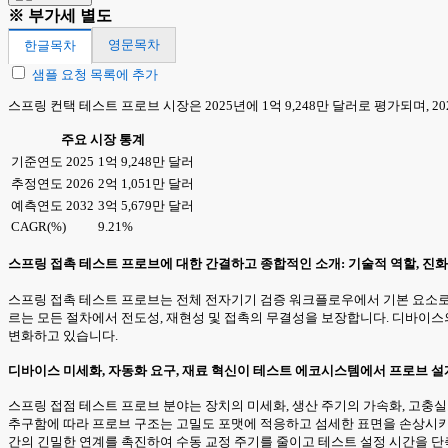
※ 부가세 별도
영문목차
한글목차
샘플 요청 목록에 추가
스프링 컨택 테스트 프로브 시장은 2025년에 1억 9,248만 달러로 평가되며, 202
주요 시장 통계
기준연도 2025
1억 9,248만 달러
추정연도 2026
2억 1,051만 달러
예측연도 2032
3억 5,679만 달러
CAGR(%)
9.21%
스프링 접촉 테스트 프로브에 대한 간결하고 종합적인 소개: 기술적 역할, 진
스프링 접촉 테스트 프로브는 전체 전자기기 검증 워크플로우에서 기본 요소로
르는 모든 절차에서 전도성, 재현성 및 접촉의 무결성을 보장합니다. 디바이스의
변화하고 있습니다.
디바이스 미세화, 자동화 요구, 재료 혁신이 테스트 에코시스템에서 프로브 설
스프링 접점 테스트 프로브 분야는 장치의 미세화, 생산 주기의 가속화, 고충
추구함에 따라 프로브 구조는 고밀도 포맷에 적응하고 섬세한 표면을 손상시키
간의 긴밀한 연계를 촉진하여 수동 교정 주기를 줄이고 테스트 설정 시간을 단