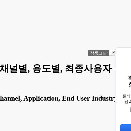
상품코드
1918655
 채널별, 용도별, 최종사용자 산
문의
hannel, Application, End User Industry -
신