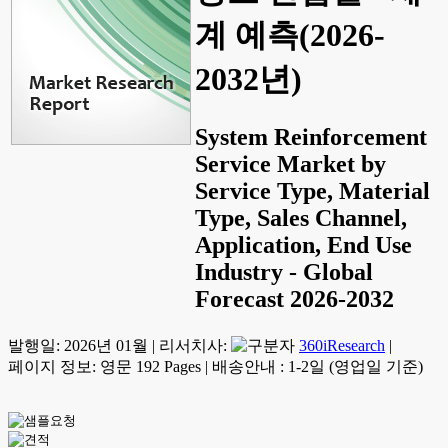
계 예측(2026-
2032년)
System Reinforcement
Service Market by
Service Type, Material
Type, Sales Channel,
Application, End Use
Industry - Global
Forecast 2026-2032
발행일:
2026년 01월
|
리서치사:
360iResearch
|
페이지 정보: 영문 192 Pages
|
배송안내 : 1-2일 (영업일 기준)