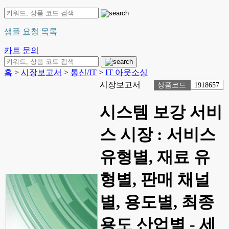
샘플 요청 목록
카트
문의
홈
>
시장보고서
>
통신/IT
>
IT 아웃소싱
시장보고서
상품코드
1918657
시스템 보강 서비
스 시장 : 서비스
유형별, 재료 유
형별, 판매 채널
별, 용도별, 최종
용도 산업별 - 세