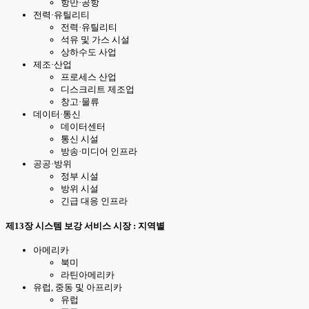
항만·공항
전력·유틸리티
전력·유틸리티
석유 및 가스 시설
상하수도 사업
제조·산업
프로세스 산업
디스크리트 제조업
창고·물류
데이터·통신
데이터센터
통신 시설
방송·미디어 인프라
공공·방위
정부 시설
방위 시설
긴급 대응 인프라
제13장 시스템 보강 서비스 시장 : 지역별
아메리카
북미
라틴아메리카
유럽, 중동 및 아프리카
유럽