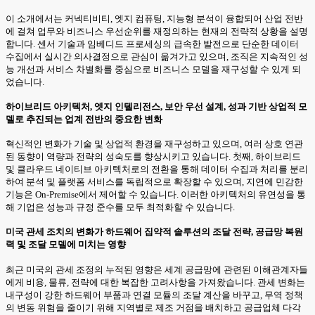
이 소개에서는 커넥티비티, 엣지 컴퓨팅, 지능형 분석이 융합되어 산업 전반
에 걸쳐 업무와 비즈니스 우선순위를 재정의하는 현재의 전략적 상황을 설명
합니다. 센서 기술과 임베디드 프로세싱의 급속한 발전으로 단순한 데이터
수집에서 실시간 의사결정으로 관심이 옮겨가고 있으며, 조직은 지속적인 성
능 개선과 서비스 차별화를 중심으로 비즈니스 모델을 재구성할 수 있게 되
었습니다.
하이브리드 아키텍처, 엣지 인텔리전스, 보안 우선 설계, 성과 기반 상업적 모
델로 추진되는 업계 전반의 중요한 변화
혁신적인 변화가 기술 및 상업적 환경을 재구성하고 있으며, 여러 상호 연관
된 동향이 역량과 전략의 성숙도를 향상시키고 있습니다. 첫째, 하이브리드
및 클라우드 네이티브 아키텍처로의 전환을 통해 데이터 수집과 처리를 분리
하여 분석 및 플랫폼 서비스를 독립적으로 확장할 수 있으며, 지연에 민감한
기능은 On-Premise에서 제어할 수 있습니다. 이러한 아키텍처의 유연성을 통
해 기업은 성능과 규정 준수를 모두 최적화할 수 있습니다.
미국 관세 조치의 변화가 하드웨어 집약적 솔루션의 조달 전략, 공급망 복원
력 및 조달 모델에 미치는 영향
최근 미국의 관세 조정의 누적된 영향은 세계 공급망에 관련된 이해관계자들
에게 비용, 물류, 전략에 대한 복잡한 고려사항을 가져왔습니다. 관세 변화는
내구성이 강한 하드웨어 부품과 연결 모듈의 조달 계산을 바꾸고, 무역 정책
의 변동 위험을 줄이기 위해 지역별로 제조 거점을 배치하고 공급업체 다각