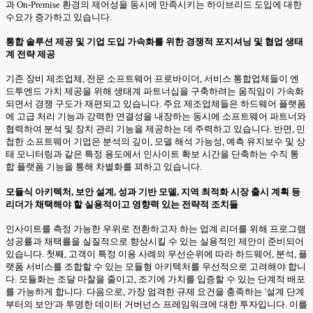
과 On-Premise 환경의 제어성을 동시에 만족시키는 하이브리드 도입에 대한
수요가 증가하고 있습니다.
통합 솔루션 제공 및 기업 도입 가속화를 위한 경쟁적 포지셔닝 및 협업 생태
계 전략 제공
기존 장비 제조업체, 전문 소프트웨어 프로바이더, 서비스 통합업체들이 엔
드투엔드 가치 제공을 위해 생태계 파트너십을 구축하려는 움직임이 가속화
되면서 경쟁 구도가 재편되고 있습니다. 주요 제조업체들은 하드웨어 플랫폼
에 고급 처리 기능과 강력한 연결성을 내장하는 동시에 소프트웨어 파트너와
협력하여 분석 및 장치 관리 기능을 제공하는 데 주력하고 있습니다. 반면, 민
첩한 소프트웨어 기업은 분석의 깊이, 모델 해석 가능성, 예측 유지보수 및 상
태 모니터링과 같은 특정 용도에서 인사이트 확보 시간을 단축하는 수직 통
합 플랫폼 기능을 통해 차별화를 꾀하고 있습니다.
모듈식 아키텍처, 보안 설계, 성과 기반 모델, 지역 최적화 시장 출시 계획 등
리더가 채택해야 할 실용적이고 영향력 있는 전략적 조치들
인사이트를 측정 가능한 우위로 전환하고자 하는 업계 리더를 위해 프로그램
성공률과 채택률을 실질적으로 향상시킬 수 있는 실용적인 제안이 준비되어
있습니다. 첫째, 고객이 특정 이용 사례의 우선순위에 따라 하드웨어, 분석, 플
랫폼 서비스를 조합할 수 있는 모듈형 아키텍처를 우선적으로 고려해야 합니
다. 모듈화는 조달 마찰을 줄이고, 조기에 가치를 입증할 수 있는 단계적 배포
를 가능하게 합니다. 다음으로, 가장 엄격한 규제 요건을 충족하는 '설계 단계
부터의 보안'과 투명한 데이터 거버넌스 프레임워크에 대한 투자입니다. 이를