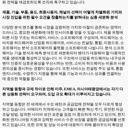
화 전략을 재검토하도록 조직에 촉구하고 있습니다.
제품, 기술, 부품, 용도, 최종사용자, 채널의 선택이 어떻게 차별화된 가치와
시장 진입을 위한 필수 요건을 창출하는지를 밝혀내는 심층 세분화 분석
다양한 분석 렌즈를 통해 시장을 검증하면 가치와 마찰이 공존하는 영역이
드러나고, 중요한 세분화에 대한 인사이트를 얻을 수 있습니다. 제품 유형에
따른 시장 구조는 하드웨어, 서비스, 소프트웨어로 구성되며, 하드웨어는 소
비자용 하드웨어와 산업용 하드웨어로, 서비스는 컨설팅, 통합, 지원으로, 소
프트웨어는 분석 소프트웨어와 플랫폼 소프트웨어로 나뉩니다. 분석 소프트
웨어는 기술 분석과 예측 분석으로 세분화되어 벤더가 대응해야 할 다층적인
제품 생태계를 형성하고 있습니다. 이 구조에서 산업용 하드웨어는 내구성과
벤더 인증의 상호운용성을 우선시하는 반면, 소비자 하드웨어는 비용과 사용
편의성을 중시하는 경향이 있습니다. 또한 서비스는 컨설팅 주도 설계, 통합
엔지니어링, 수명주기 지원을 통해 제품 기능과 비즈니스 성과를 연결하는
데 중요한 역할을 합니다.
지역별 동향과 규제 차이로 인해 미주, EMEA, 아시아태평양에서는 각기 다
른 상용화 전략이 요구되며, 도입 규모 확대가 이루어지고 있습니다.
지역별 동향은 전 세계에서 수요 패턴과 공급업체 전략을 모두 다르게 형성
하고 있습니다. 아메리카 지역에서는 고객들이 빠른 혁신 주기, 유연한 자금
조달 방법, 엄격한 사이버 보안 표준을 점점 더 중요하게 여기고 있으며, 현지
화된 엔지니어링 지원과 강력한 서비스 수준 보장을 결합한 공급업체를 선호
하고 있습니다. 또한 규제 및 성능 이슈에 대응하기 위해 클라우드의 확장성