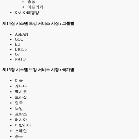
중동
아프리카
아시아태평양
제14장 시스템 보강 서비스 시장 : 그룹별
ASEAN
GCC
EU
BRICS
G7
NATO
제15장 시스템 보강 서비스 시장 : 국가별
미국
캐나다
멕시코
브라질
영국
독일
프랑스
러시아
이탈리아
스페인
중국