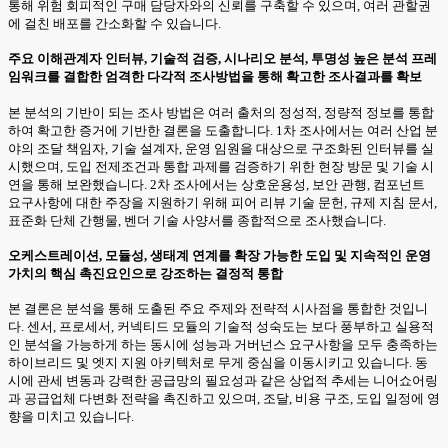
통해 위험 회피적인 구매 담당자와의 신뢰를 구축할 수 있으며, 여러 관할권
에 걸친 배포를 간소화할 수 있습니다.
주요 이해관계자 인터뷰, 기술적 검증, 시나리오 분석, 투명성 높은 분석 프레
임워크를 결합한 엄격한 다각적 조사방법을 통해 확고한 조사결과를 확보
본 분석의 기반이 되는 조사 방법은 여러 출처의 정성적, 정량적 정보를 통합
하여 확고한 증거에 기반한 결론을 도출합니다. 1차 조사에서는 여러 산업 분
야의 조달 책임자, 기술 설계자, 운영 임원을 대상으로 구조화된 인터뷰를 실
시했으며, 도입 전제조건과 통합 과제를 검증하기 위한 현장 방문 및 기술 시
연을 통해 보완했습니다. 2차 조사에서는 상호운용성, 보안 관행, 컴포넌트
요구사항에 대한 주장을 지원하기 위해 피어 리뷰 기술 문헌, 규제 지침 문서,
표준화 단체 간행물, 벤더 기술 사양서를 종합적으로 조사했습니다.
오케스트레이션, 모듈성, 생태계 연계를 확장 가능한 도입 및 지속적인 운영
가치의 핵심 촉진요인으로 강조하는 결정적 통합
본 결론은 분석을 통해 도출된 주요 주제와 전략적 시사점을 통합한 것입니
다. 센서, 프로세서, 커넥티드 모듈의 기술적 성숙도는 보다 풍부하고 실용적
인 분석을 가능하게 하는 동시에 성능과 거버넌스 요구사항을 모두 충족하는
하이브리드 및 엣지 지원 아키텍처로 무게 중심을 이동시키고 있습니다. 동
시에 관세 변동과 강력한 공급망의 필요성과 같은 상업적 추세는 니어쇼어링
과 공급업체 다변화 전략을 촉진하고 있으며, 조달, 비용 구조, 도입 일정에 영
향을 미치고 있습니다.