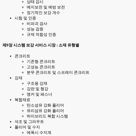
상태 감시
예지보전 및 예방 보전
정기적인 보강 개수
시험 및 인증
비파괴 검사
성능 검증
규제 적합성 인증
제9장 시스템 보강 서비스 시장 : 소재 유형별
콘크리트
기존형 콘크리트
고성능 콘크리트
분무 콘크리트 및 스프레이 콘크리트
강재
구조용 강재
강판 및 형강
앵커 및 패스너
복합재료
탄소섬유 강화 폴리머
유리섬유 강화 폴리머
하이브리드 복합 시스템
석조 및 그라우트
폴리머 및 수지
에폭시 수지계