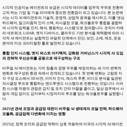
시각적 인공지능 에이전트의 보급은 시각적 데이터를 업무적 우위로 전환하
고자 하는 기업 및 기술 리더에게 중요한 전환점이 되고 있습니다. 본 논문에
서는 시각 AI 에이전트의 기술적, 운영적, 상업적 윤곽을 제시하고, 이를 '센싱
하드웨어, 알고리즘적 인지 스택, 의사결정 모델, 워크플로우 통합을 결합하
여 시각적 입력을 인지, 해석, 행동하는 시스템'으로 정의합니다. 조직이 카메
라 네트워크, LiDAR, 엣지 디바이스, 클라우드 기반 분석을 채택함에 따라 시
각적 AI 에이전트는 실험적인 파일럿 단계에서 진단, 보안, 소매, 제조, 운송
분야의 미션 크리티컬한 툴로 발전하고 있습니다.
통합 인지 시스템, 엣지 퍼스트 아키텍처, 강화된 거버넌스가 시각적 AI 도입
의 전략적 우선순위를 공동으로 재구성하는 구조
비주얼 AI 에이전트는 가치 창출과 경쟁 우위를 재정의하는 세 가지 변혁적
변화로 재구성된 환경 속에서 전개되고 있습니다. 첫 번째 변화는 고립된 지
각 구성 요소에서 3D 비전, 이미지 인식, 제스처 추론, 비디오 분석을 일관된
의사결정 루프로 통합하는 엔드투엔드 시스템으로 전환하는 것입니다. 이러
한 시스템 차원의 관점은 감지 및 조치 간의 마찰을 줄이고, 일상 업무에서 사
람의 개입 없이도 감지부터 시정까지의 루프를 닫는 워크플로우를 실현합니
다.
2025년 관세 조정과 공급망 재편이 비주얼 AI 생태계의 조달 전략, 하드웨어
모듈화, 공급업체 다변화에 미치는 영향
2025년, 정책 조치와 공급망 역학이 상호 작용하여 미국의 시각적 AI 에이전