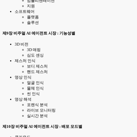
임플리멘테이션
지원
소프트웨어
플랫폼
솔루션
제9장 비주얼 AI 에이전트 시장 : 기능성별
3D 비전
3D 매핑
심도 센싱
제스처 인식
보디 제스처
핸드 제스처
영상 인식
얼굴 인식
물체 인식
씬 인식
영상 해석
포렌식 분석
라이브 모니터링
실시간 분석
제10장 비주얼 AI 에이전트 시장 : 배포 모드별