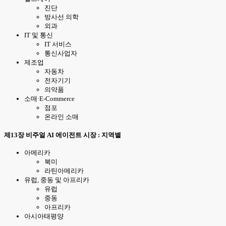
진단
방사선 의학
외과
IT 및 통신
IT 서비스
통신사업자
제조업
자동차
전자기기
의약품
소매·E-Commerce
점포
온라인 소매
제13장 비주얼 AI 에이전트 시장 : 지역별
아메리카
북미
라틴아메리카
유럽, 중동 및 아프리카
유럽
중동
아프리카
아시아태평양