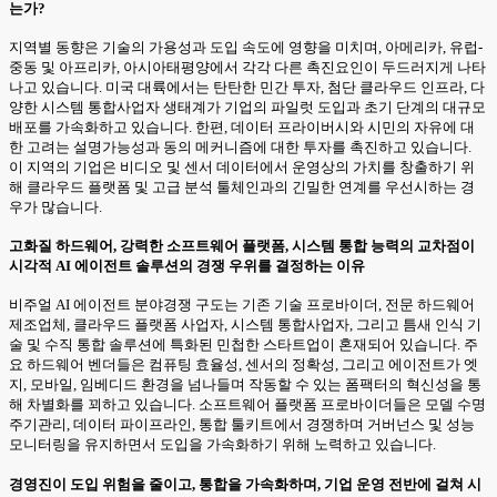
는가?
지역별 동향은 기술의 가용성과 도입 속도에 영향을 미치며, 아메리카, 유럽-
중동 및 아프리카, 아시아태평양에서 각각 다른 촉진요인이 두드러지게 나타
나고 있습니다. 미국 대륙에서는 탄탄한 민간 투자, 첨단 클라우드 인프라, 다
양한 시스템 통합사업자 생태계가 기업의 파일럿 도입과 초기 단계의 대규모
배포를 가속화하고 있습니다. 한편, 데이터 프라이버시와 시민의 자유에 대
한 고려는 설명가능성과 동의 메커니즘에 대한 투자를 촉진하고 있습니다.
이 지역의 기업은 비디오 및 센서 데이터에서 운영상의 가치를 창출하기 위
해 클라우드 플랫폼 및 고급 분석 툴체인과의 긴밀한 연계를 우선시하는 경
우가 많습니다.
고화질 하드웨어, 강력한 소프트웨어 플랫폼, 시스템 통합 능력의 교차점이
시각적 AI 에이전트 솔루션의 경쟁 우위를 결정하는 이유
비주얼 AI 에이전트 분야경쟁 구도는 기존 기술 프로바이더, 전문 하드웨어
제조업체, 클라우드 플랫폼 사업자, 시스템 통합사업자, 그리고 틈새 인식 기
술 및 수직 통합 솔루션에 특화된 민첩한 스타트업이 혼재되어 있습니다. 주
요 하드웨어 벤더들은 컴퓨팅 효율성, 센서의 정확성, 그리고 에이전트가 엣
지, 모바일, 임베디드 환경을 넘나들며 작동할 수 있는 폼팩터의 혁신성을 통
해 차별화를 꾀하고 있습니다. 소프트웨어 플랫폼 프로바이더들은 모델 수명
주기관리, 데이터 파이프라인, 통합 툴키트에서 경쟁하며 거버넌스 및 성능
모니터링을 유지하면서 도입을 가속화하기 위해 노력하고 있습니다.
경영진이 도입 위험을 줄이고, 통합을 가속화하며, 기업 운영 전반에 걸쳐 시