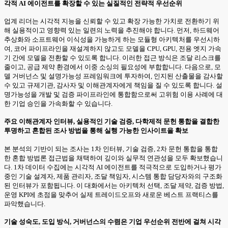
각적 AI 에이전트를 확장할 수 있는 실질적인 전략적 우선순위
업계 리더는 시각적 지능을 신뢰할 수 있고 확장 가능한 가치로 전환하기 위
해 실용적이고 영향력 있는 일련의 노력을 추진해야 합니다. 먼저, 하드웨어
추상화와 소프트웨어 이식성을 가능하게 하는 모듈형 아키텍처를 우선시하
여, 코어 파이프라인을 재설계하지 않고도 모델을 CPU, GPU, 전용 엣지 가속
기 간에 모델을 전환할 수 있도록 합니다. 이러한 접근 방식은 조달 리스크를
줄이고, 공급 제약 환경에서 이중 소싱의 필요성에 부합합니다. 다음으로, 모
델 거버넌스 및 설명가능성 프레임워크에 투자하여, 인지된 산출물을 감사할
수 있고 규제기관, 감사자 및 이해관계자에게 책임을 질 수 있도록 합니다. 설
명가능성을 개발 및 검증 파이프라인에 통합함으로써 고위험 이용 사례에 대
한 기업 승인을 가속화할 수 있습니다.
주요 이해관계자 인터뷰, 실용적인 기술 검증, 다학제적 문헌 통합을 결합한
투명하고 혼합된 조사 방법을 통해 실행 가능한 인사이트을 확보
본 분석의 기반이 되는 조사는 1차 인터뷰, 기술 검증, 2차 문헌 통합을 통합
한 혼합 방법론 접근법을 채택하여 깊이와 실무적 연관성을 모두 확보했습니
다. 1차 데이터 수집에는 시각적 AI 에이전트를 적극적으로 도입하거나 평가
중인 기술 설계자, 제품 관리자, 조달 책임자, 시스템 통합 담당자와의 구조화
된 인터뷰가 포함됩니다. 이 대화에서는 아키텍처 선택, 조달 제약, 검증 방법,
운영 KPI에 초점을 맞추어 실제 트레이드오프와 새로운 베스트 프랙티스를
파악했습니다.
기술 성숙도, 도입 방식, 거버넌스의 수렴은 기업 우선순위 전반에 걸쳐 시각