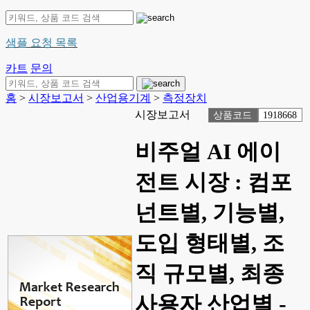
샘플 요청 목록
카트
문의
홈
>
시장보고서
>
산업용기계
>
측정장치
시장보고서
상품코드
1918668
비주얼 AI 에이
전트 시장 : 컴포
넌트별, 기능별,
도입 형태별, 조
직 규모별, 최종
사용자 산업별 -