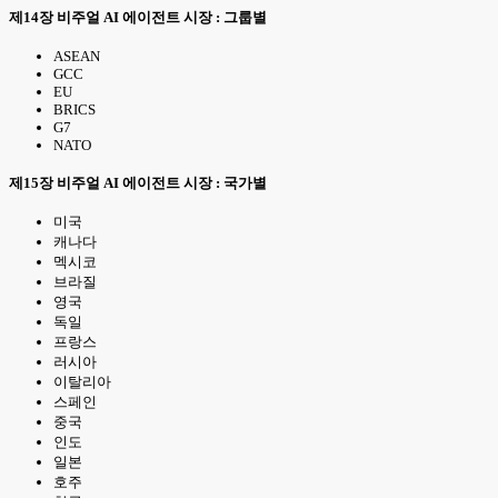
제14장 비주얼 AI 에이전트 시장 : 그룹별
ASEAN
GCC
EU
BRICS
G7
NATO
제15장 비주얼 AI 에이전트 시장 : 국가별
미국
캐나다
멕시코
브라질
영국
독일
프랑스
러시아
이탈리아
스페인
중국
인도
일본
호주