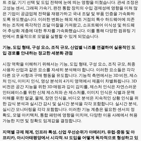
트 조달, 기기 선택 및 도입 전략에 눈에 띄는 영향을 미쳤습니다. 관세 조정은
고성능 센서, 그래픽 가속기, 완전 통합 장치의 수입 경제성에 영향을 미쳐 많
은 기업이 공급업체 전략을 재평가하고 국내 조달 및 부품 인증을 가속화하
도록 유도했습니다. 이러한 변화는 해외 제조 거점의 특수 하드웨어에 의존
하는 조직에 즉각적인 조달 마찰을 가져왔고, 소프트웨어 이식성 및 하드웨
어 추상화 계층에 대한 투자를 가속화했습니다. 이를 통해 다양한 컴퓨팅 기
반에서 효율적으로 모델을 실행할 수 있게 되었습니다.
기능, 도입 형태, 구성 요소, 조직 규모, 산업별 니즈를 연결하여 실용적인 도
입 경로를 안내하는 정교한 세분화 관점
시장 역학을 이해하기 위해서는 기능, 도입 형태, 구성 요소, 조직 규모, 최종
사용자 산업과 같은 요소를 자세히 분석해야 합니다. 이러한 요소들은 각각
다른 요구 사항과 구매 행동을 유도합니다. 기능적 측면에서는 3D 비전, 제스
처 인식, 이미지 인식, 영상 분석의 4가지 영역에서 제품이 차별화됩니다. 3D
비전은 공간 지능을 위한 3D 매핑과 깊이 감지를, 제스처 인식은 자연스러운
인터페이스를 위한 신체 제스처와 손 제스처를, 이미지 인식은 식별과 문맥
이해를 위한 얼굴, 물체, 장면 인식을, 비디오 분석은 지속적인 상황 인식을 위
한 감식 분석과 실시간 감시 및 실시간 분석을 각각 포함합니다. 실시간 분석,
실시간 모니터링을 각각 포함합니다. 이러한 기능 계층은 필요한 센서의 정
확도, 모델 아키텍처, 통합 패턴에 영향을 미치며, 다양한 이용 사례에서 허용
가능한 지연 및 정확도 임계값을 결정합니다.
지역별 규제 체계, 인프라 특성, 산업 우선순위가 아메리카, 유럽-중동 및 아
프리카, 아시아태평양에서 시각적 AI 도입을 어떻게 독자적으로 형성하고 있