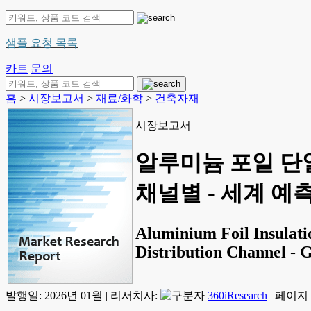
샘플 요청 목록
카트
문의
홈
>
시장보고서
>
재료/화학
>
건축자재
시장보고서
알루미늄 포일 단열
채널별 - 세계 예측(
Aluminium Foil Insulati
Distribution Channel - 
발행일:
2026년 01월
|
리서치사:
360iResearch
|
페이지 정