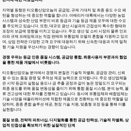
지역별 동향은 티오황산암모늄의 공급망, 규제 기대치 및 최종 용도 수요 패
턴을 형성하는 데 중요한 역할을 합니다. 아메리카 대륙에서는 다양한 농업
시스템과 성숙한 산업 부문이 비료 등급과 기술 등급 제품 모두에 대한 수요
를 주도하고 있습니다. 또한, 대규모 광산 시설과의 근접성이 특수한 형태와
포장의 보급에 영향을 미치고 있습니다. 주요 생산 및 소비 시장의 물류 인프
라와 규제 프레임워크는 직접 판매와 유통업체 모델의 혼합을 지원하고 있으
며, 상업 전략은 다양한 고객 요구에 대응하기 위해 신속한 대응과 지역 밀착
형 기술 지원을 우선시하는 경향이 있습니다.
경쟁 우위는 등급 인증 품질 시스템, 공급망 통합, 최종사용자 부문과의 협업
을 통한 제품 개발에서 비롯됩니다.
티오황산암모늄 분야에서 경쟁의 본질은 기술적 차별화, 공급망 관리, 신뢰
할 수 있는 품질 증명 및 추적성 제공 능력으로 요약됩니다. 주요 생산업체들
은 시약 등급의 실험실 용도나 금 추출 공정과 같이 높은 정밀도가 요구되는
최종 용도를 위해 품질 변동성을 줄이기 위해 통합 품질 시스템, 분석 능력, 물
류 견고성에 대한 투자를 진행하고 있습니다. 동시에 유통업체와 배합업체는
기술 사양을 애플리케이션에 적합한 제품으로 전환하는 데 중요한 역할을 담
당하며, 종종 혼합 솔루션 제공, 현장 기술 지원, 맞춤형 포장 등을 통해 이를
실현합니다.
품질 보증, 전략적 파트너십, 디지털화를 통한 공급 탄력성, 기술적 차별화, 상
업적 민첩성을 확보하기 위한 실질적인 단계