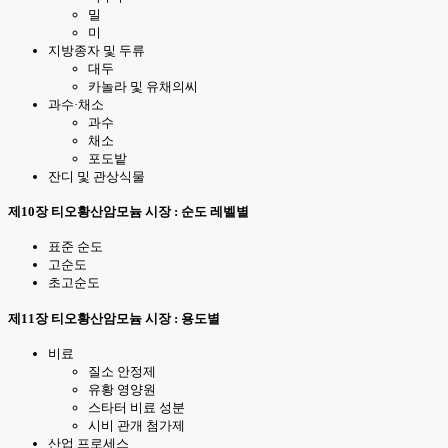
밀
미
지방종자 및 두류
대두
카놀라 및 유채의씨
과수·채소
과수
채소
포도밭
잔디 및 관상식물
제10장 티오황산암모늄 시장 : 순도 레벨별
표준 순도
고순도
초고순도
제11장 티오황산암모늄 시장 : 용도별
비료
질소 안정제
유황 영양원
스타터 비료 성분
시비 관개 첨가제
산업 프로세스