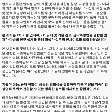
업계 리더들은 탄력성 강화, 제품 및 시장 적합성 향상, 다양한 응용 분야에서
의 기회 포착을 위해 일련의 실천적 행동을 취할 수 있습니다. 첫째, 품질 보증
및 분석 투명성에 대한 투자를 우선시하여 등급 차별화를 도모하고 불순물
프로파일 및 추적 가능성에 대한 구매자의 신뢰를 구축합니다. 둘째, 제조 및
물류 거점을 다변화하여 관세 및 무역 정책 변화에 대한 노출을 줄이는 동시
에 지역 생산능력과 근해 조달을 활용하는 비상 대응 계획을 수립합니다.
본 조사는 1차 기술 인터뷰, 2차 규제 및 기술 검토, 삼각측량법을 결합한 엄
격한 다방법 연구 설계를 통해 확실한 실무적 인사이트를 도출하였습니다.
본 보고서를 뒷받침하는 조사는 1차적 기술 참여와 2차적 정책 및 산업 분석
을 결합한 구조화된 다방법론적 접근 방식을 기반으로 합니다. 주요 입력 정
보에는 농업, 광업, 사진 현상, 산업용 수처리 분야의 기술 리더들과의 심층 인
터뷰와 구조화된 대화, 조달 전문가, 유통 파트너, 인증 기관과의 토론이 포함
되어 상업적 인사이트를 뒷받침합니다. 이러한 노력을 통해 제품 요구사항,
공급망의 문제점, 여러 관할권에서의 규제 영향에 대한 질적 검증이 이루어
졌습니다.
기술적 성능, 규제 적합성, 공급망 민첩성을 결합하여 제품 역량을 지속적인
상업적 우위로 전환할 수 있는 명확한 경로를 제시하는 종합적인 개요
티오황산암모늄은 다재다능한 화학제품으로, 향후 그 중요성은 기술적 성능
과 진화하는 환경 및 규제 요건을 조화시킬 수 있는 업계의 능력에 달려 있습
니다. 다음 단계의 시장 진화에서는 일관된 품질을 입증하고, 투명한 문서를
제공하며, 최종사용자의 부담을 덜어주는 서비스 모델을 구현할 수 있는 기