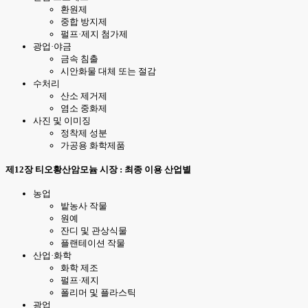
환원제
중합 방지제
펄프·제지 첨가제
광업·야금
금속 침출
시안화물 대체 또는 절감
수처리
산소 제거제
염소 중화제
사진 및 이미징
정착제 성분
가공용 화학제품
제12장 티오황산암모늄 시장 : 최종 이용 산업별
농업
밭농사 작물
원예
잔디 및 관상식물
플랜테이션 작물
산업·화학
화학 제조
펄프·제지
폴리머 및 플라스틱
광업