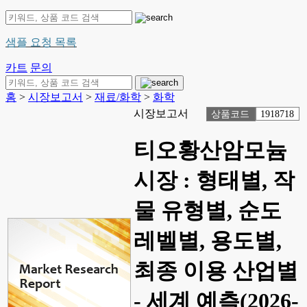
샘플 요청 목록
카트
문의
홈
>
시장보고서
>
재료/화학
>
화학
시장보고서
상품코드
1918718
티오황산암모늄
시장 : 형태별, 작
물 유형별, 순도
레벨별, 용도별,
최종 이용 산업별
- 세계 예측(2026-