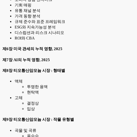
기회 매핑
유통 채널 분석
가격 동향 분석
규제 준수와 표준 프레임워크
ESG와 지속가능성 분석
디스럽션과 리스크 시나리오
ROI와 CBA
제6장 미국 관세의 누적 영향, 2025
제7장 AI의 누적 영향, 2025
제8장 티오황산암모늄 시장 : 형태별
액체
투명한 용액
현탁액
고체
결정상
입상
제9장 티오황산암모늄 시장 : 작물 유형별
곡물 및 곡류
옥수수