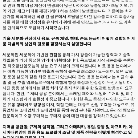
로 인해 착륙 비용 계산이 변경되어 많은 바이어와 유통업체가 조달 지역, 계
약 기간, 재고 버퍼를 재평가해야 하는 상황이 발생했습니다. 기존에는 최저
단가를 최적화하던 국경 간 물류에서 조달팀은 마진 감소를 피하고 최종사용
자를 위한 배합 안정성을 유지하기 위해 관세 민감도 분석과 시나리오 계획
을 단계적으로 도입하기 시작했습니다.
기술 세분화 관점에서 용도, 유통 채널, 형태, 순도 등급이 어떻게 결합되어 제
품 차별화와 상업적 경로를 결정하는지 설명합니다.
세분화된 세분화에 기반한 관점을 통해 가치 창출이 가능한 영역과 기술적
차별화가 가장 중요한 영역이 명확해집니다. 용도별로 시장 세분화를 수행하
면 티오황산암모늄의 성능 요구 사항이 크게 다릅니다. 비료 응용 분야에서
는 예측 가능한 영양분 방출과 농학적 불순물 최소화가 요구되며, 엽면 살포
및 토양 살포와 같은 최종 용도가 있습니다. 광업 응용 분야에서는 비금속 추
출 및 금 추출 워크플로우에서 복합체 형성 특성과 안정성이 우선시됩니다.
사진 응용 분야에서는 필름 처리 및 용지 처리를 위한 일관된 반응성이 요구
됩니다. 한편, 수처리 응용 분야에서는 스케일 제어와 보일러 수처리 및 폐수
처리 시스템과의 호환성이 중요합니다. 이러한 용도 중심의 다양한 요구사항
은 유통 형태에도 영향을 미쳐, 직접 판매는 대규모 산업 고객을 대상으로, 유
통업체는 소매업체와 도매업체를 통해 농업 분야를 지원하고, 온라인 채널은
전문적이고 소량 구매하는 구매자 층에 대한 대응을 강화하고 있습니다.
지역별 공급망, 규제의 엄격함, 그리고 아메리카, 유럽, 중동 및 아프리카, 아
시아태평양의 최종 용도 프로필이 조달 및 제품 전략을 어떻게 형성하고 있
는지에 대한 자료입니다.