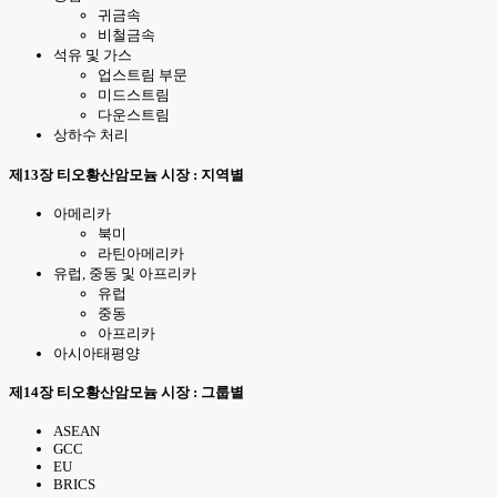
귀금속
비철금속
석유 및 가스
업스트림 부문
미드스트림
다운스트림
상하수 처리
제13장 티오황산암모늄 시장 : 지역별
아메리카
북미
라틴아메리카
유럽, 중동 및 아프리카
유럽
중동
아프리카
아시아태평양
제14장 티오황산암모늄 시장 : 그룹별
ASEAN
GCC
EU
BRICS