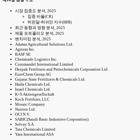
시장 집중도 분석, 2025
집중 비율(CR)
허핀달-허쉬만 지수(HHI)
최근 동향과 영향 분석, 2025
제품 포트폴리오 분석, 2025
벤치마킹 분석, 2025
Adama Agricultural Solutions Ltd.
Agrium Inc.
BASF SE
Chemtrade Logistics Inc.
Coromandel International Limited
Deepak Fertilisers and Petrochemicals Corporation Ltd.
EuroChem Group AG
Gujarat State Fertilizers & Chemicals Ltd.
Haifa Chemicals Ltd.
Israel Chemicals Ltd.
K+S Aktiengesellschaft
Koch Fertilizer, LLC
Mosaic Company
Nutrien Ltd.
OCI N.V.
SABIC(Saudi Basic Industries Corporation)
Solvay S.A.
Tata Chemicals Limited
Yara International ASA