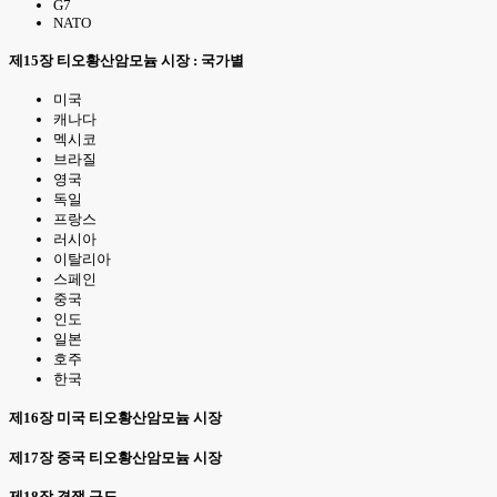
G7
NATO
제15장 티오황산암모늄 시장 : 국가별
미국
캐나다
멕시코
브라질
영국
독일
프랑스
러시아
이탈리아
스페인
중국
인도
일본
호주
한국
제16장 미국 티오황산암모늄 시장
제17장 중국 티오황산암모늄 시장
제18장 경쟁 구도