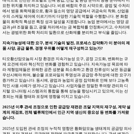
대적으로 안전한 프로필로 인해 농업, 산업 및 환경 분야의 응용 분야에서 미
묘한 위치를 차지하고 있습니다. 비료 배합의 주요 시약으로, 광업 및 수처리
에서 범용 화학제품으로, 황과 질소의 영양 공급에서 귀금속의 착화, 산업용
수의 스케일 제어에 이르기까지 다양한 기술적 역할을 수행합니다. 본 화합
물의 화학적 특성은 특정 성과 달성을 지원합니다. 농업 분야에서는 영양 공
급과 pH 조절을 돕고, 광물 처리에서는 금 복합체를 안정화시키고, 수처리에
서는 광범위한 화학 처리의 일환으로 산화제를 분리하고 부식을 줄입니다.
지속가능성에 대한 요구, 분석 기술의 발전, 프로세스 집약화가 이 분야의 제
품 사양, 공급 물류, 경쟁 우위를 어떻게 재구성하고 있는가?
티오황산암모늄의 시장 환경은 지속가능성 요구, 공정 고도화, 변화하는 규
제 요건에 따라 혁신적인 변화를 경험하고 있습니다. 지속가능성 목표에 따
라 제형업체들은 유해한 공존 성분을 최소화하고 환경 잔류성이 낮은 등급을
우선시해야 하며, 불순물 프로파일의 투명성과 공급망 추적성에 대한 요구가
증가하고 있습니다. 동시에, 광업과 농업의 공정 집약화로 인해 보다 고농축
적인 사용 사례가 생겨나고 있습니다. 사업자들은 정밀한 투여량 관리와 디
지털 모니터링 시스템과의 통합을 통해 성능을 향상시키고 있으며, 이는 선
호되는 제품 형태와 포장에 영향을 미치고 있습니다.
2025년 이후 관세 조정으로 인한 공급망 재편은 조달 지역의 재구성, 계약 설
계의 재검토, 전체 밸류체인에서 인근 지역 생산의 중요성 등 변화를 가져왔
습니다.
2025년 도입된 관세 조정의 누적적 영향은 황화암모늄 생태계의 공급망 의사
결정, 조달 경제성, 공급업체 전략에 파급효과를 가져왔습니다. 관세 변경으