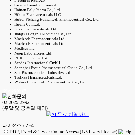
Fresenius Kabi AG
Gujarat Guardian Limited
Hainan Poly Pharm Co., Ltd.
Hikma Pharmaceuticals PLC
Hubei Yichang Humanwell Pharmaceutical Co., Ltd.
Huons Co., Ltd.
Intas Pharmaceuticals Ltd.
Jiangsu Hengrui Medicine Co., Ltd.
Macleods Pharmaceuticals Ltd.
Macleods Pharmaceuticals Ltd.
Medisca Inc.
Neon Laboratories Ltd.
PT Kalbe Farma Tbk
Sandoz International GmbH
Shanghai Fosun Pharmaceutical Group Co., Ltd.
Sun Pharmaceutical Industries Ltd.
Troikaa Pharmaceuticals Ltd.
Wuhan Humanwell Pharmaceutical Co., Ltd.
KSM 26.02.05
02-2025-2992
(주말 및 공휴일 제외)
라이선스 / 가격
PDF, Excel & 1 Year Online Access (1-5 Users License)