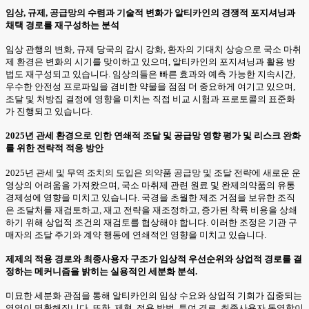
임상, 규제, 공급망의 수렴과 기술적 변화가 알티카인의 경쟁적 포지셔닝과
채택 경로를 재구성하는 분석
임상 관행의 변화, 규제 당국의 감시 강화, 환자의 기대치 상승으로 국소 마취
제 환경은 변화의 시기를 맞이하고 있으며, 알티카인의 포지셔닝과 활용 방
법도 재구성되고 있습니다. 임상의들은 빠른 효과와 예측 가능한 지속시간,
우수한 안전성 프로파일을 겸비한 약물을 점점 더 중요하게 여기고 있으며,
조달 및 처방집 결정에 영향을 미치는 직접 비교 시험과 프로토콜의 표준화
가 진행되고 있습니다.
2025년 관세 환경으로 인한 연쇄적 조달 및 공급망 영향 평가 및 리스크 완화
를 위한 전략적 적응 방안
2025년 관세 및 무역 조치의 도입은 의약품 공급망 및 조달 전략에 새로운 운
영상의 어려움을 가져왔으며, 국소 마취제 관련 원료 및 완제의약품의 유통
경제성에 영향을 미치고 있습니다. 국경을 초월한 제조 거점을 보유한 조직
은 조달처를 재검토하고, 재고 전략을 재조정하고, 증가된 착륙 비용을 상쇄
하기 위해 상업적 조건의 재검토를 협상해야 합니다. 이러한 조정은 기관 구
매자의 조달 주기와 계약 행동에 연쇄적인 영향을 미치고 있습니다.
제제의 적용 경로와 최종사용자 구조가 임상적 우선순위와 상업적 경로를 결
정하는 메커니즘을 밝히는 실용적인 세분화 분석.
미묘한 세분화 관점을 통해 알티카인의 임상 수요와 상업적 기회가 집중되는
영역이 명확해집니다. 또한, 제형, 적용 방법, 투여 경로, 최종사용자 동역학이