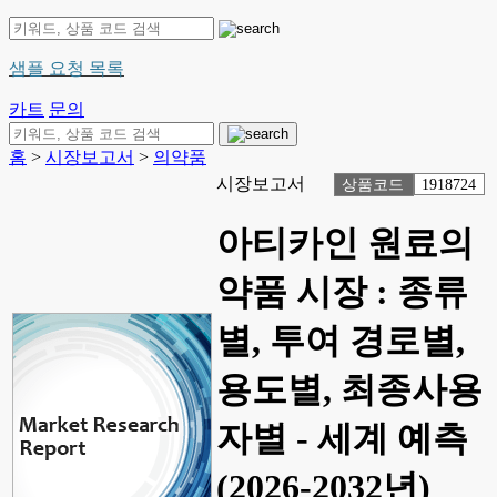
샘플 요청 목록
카트
문의
홈
>
시장보고서
>
의약품
시장보고서
상품코드
1918724
아티카인 원료의
약품 시장 : 종류
별, 투여 경로별,
용도별, 최종사용
자별 - 세계 예측
(2026-2032년)