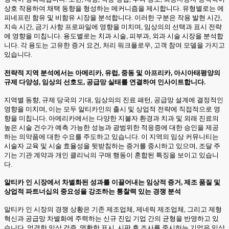
상호 작용하여 채택 동향을 형성하는 메커니즘을 제시합니다. 유형별로는 에
피네프린 함유 및 비함유 시장을 분석합니다. 이러한 구분은 작용 발현 시간,
지속 시간, 금기 사항 프로파일에 영향을 미치며, 임상의의 선택과 표시 전략
에 영향을 미칩니다. 용도별로는 치과 시술, 피부과, 외과 시술 시장을 분석합
니다. 각 용도는 고유한 증거 요건, 처리 워크플로우, 고객 참여 모델을 가지고
있습니다.
전략적 지역 분석에서는 아메리카, 유럽, 중동 및 아프리카, 아시아태평양의
규제 다양성, 임상의 선호도, 공급망 실태를 연결하여 인사이트합니다.
지역별 동향, 규제 당국의 기대, 임상의의 진료 패턴, 공급망 설계에 결정적인
영향을 미치며, 이는 모두 알티카인의 출시 및 상업적 전략에 직접적으로 영
향을 미칩니다. 아메리카에서는 다양한 지불자 환경과 치과 및 외래 진료의
높은 시술 건수가 예측 가능한 성능과 광범위한 적응증에 대한 승인을 제공
하는 의약품에 대한 수요를 주도하고 있습니다. 이 지역의 임상 커뮤니티는
시술자 교육 및 시술 효율성을 뒷받침하는 증거를 중시하고 있으며, 조달 주
기는 기관 계약과 개인 클리닉의 구매 행동이 혼합된 특징을 보이고 있습니
다.
알티카 인 시장에서 차별화된 성과를 이끌어내는 임상적 증거, 제조 품질 및
상업적 파트너십의 중요성을 강조하는 통찰력 있는 경쟁 분석
알티카 인 시장의 경쟁 상황은 기존 제조업체, 제네릭 제조업체, 그리고 제형
혁신과 공급망 차별화에 주력하는 신규 진입 기업 간의 균형을 반영하고 있
습니다. 엄격한 임상 검증, 명확한 표시, 시판 후 조사를 중시하는 기업은 임상