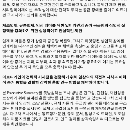
의 및 조달 관계자와의 견고한 관계를 구축하고 있습니다. 통제된 제조 환경,
시리얼라이제이션, 추적성에 대한 전략적 투자는 공급 장애를 줄이고 의료기
관 구매자와의 신뢰를 강화합니다.
제조업체, 유통업체, 임상 리더를 위한 알티카인의 증거 공급망과 상업적 실
행력을 강화하기 위한 실용적이고 현실적인 제안
업계 리더들은 증거 창출과 공급망 복원력, 그리고 타겟팅된 상업적 참여를
연계하는 다각적인 전략을 채택하여 채택을 촉진하고 운영 리스크를 최소화
해야 합니다. 관련 투여 경로와 적응증에서 알티카인을 평가하는 비교 임상
연구를 우선시하고, 임상의와 지불자를 위한 확실한 데이터를 생성하십시오.
이러한 증거는 치과, 피부과, 외과 등 의료진이 가장 중요하게 여기는 유효성
과 안전성 두 가지 측면을 모두 충족시켜야 합니다.
아르티카인의 전략적 시사점을 검증하기 위해 임상의의 직접적 지식과 이차
적 증거 통합을 결합한 강력한 혼합 연구 방법을 채택해야 합니다.
본 Executive Summary를 뒷받침하는 조사 방법은 견고성, 관련성, 재현성을
보장하기 위해 설계된 혼합 방법론 접근법을 통합하고 있습니다. 1차 조사에
서는 현직 임상의, 조달 전문가, 규제 자문가, 공급망 관리자를 대상으로 구조
화된 인터뷰를 실시하여 실제 의사결정 요인과 운영상의 제약요인을 파악했
습니다. 2차 조사에서는 동료평가 문헌, 규제 문서, 임상 가이드라인, 제조업
체의 제품 자료를 면밀히 검토하고, 연구 결과를 삼각측량하여 떠오르는 주
제를 확인했습니다.