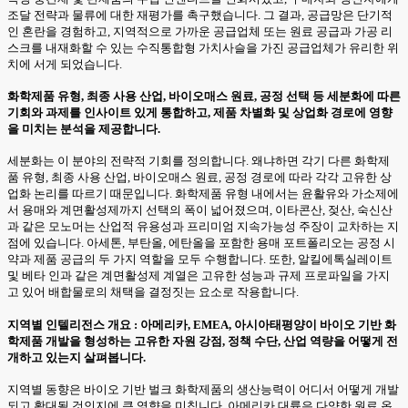
조달 전략과 물류에 대한 재평가를 촉구했습니다. 그 결과, 공급망은 단기적
인 혼란을 경험하고, 지역적으로 가까운 공급업체 또는 원료 공급과 가공 리
스크를 내재화할 수 있는 수직통합형 가치사슬을 가진 공급업체가 유리한 위
치에 서게 되었습니다.
화학제품 유형, 최종 사용 산업, 바이오매스 원료, 공정 선택 등 세분화에 따른
기회와 과제를 인사이트 있게 통합하고, 제품 차별화 및 상업화 경로에 영향
을 미치는 분석을 제공합니다.
세분화는 이 분야의 전략적 기회를 정의합니다. 왜냐하면 각기 다른 화학제
품 유형, 최종 사용 산업, 바이오매스 원료, 공정 경로에 따라 각각 고유한 상
업화 논리를 따르기 때문입니다. 화학제품 유형 내에서는 윤활유와 가소제에
서 용매와 계면활성제까지 선택의 폭이 넓어졌으며, 이타콘산, 젖산, 숙신산
과 같은 모노머는 산업적 유용성과 프리미엄 지속가능성 주장이 교차하는 지
점에 있습니다. 아세톤, 부탄올, 에탄올을 포함한 용매 포트폴리오는 공정 시
약과 제품 공급의 두 가지 역할을 모두 수행합니다. 또한, 알킬에톡실레이트
및 베타 인과 같은 계면활성제 계열은 고유한 성능과 규제 프로파일을 가지
고 있어 배합물로의 채택을 결정짓는 요소로 작용합니다.
지역별 인텔리전스 개요 : 아메리카, EMEA, 아시아태평양이 바이오 기반 화
학제품 개발을 형성하는 고유한 자원 강점, 정책 수단, 산업 역량을 어떻게 전
개하고 있는지 살펴봅니다.
지역별 동향은 바이오 기반 벌크 화학제품의 생산능력이 어디서 어떻게 개발
되고 확대될 것인지에 큰 영향을 미칩니다. 아메리카 대륙은 다양한 원료 옵