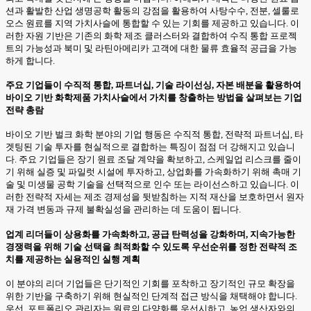
션과 활발한 산업 생명공학 활동의 강점을 활용하여 사탕수수, 전분, 셀룰로
오스 원료를 지역 가치사슬에 통합할 수 있는 기회를 제공하고 있습니다. 이
러한 자원 기반은 기존의 화학 제조 클러스터와 결합하여 수직 통합 프로젝
트의 가능성과 북미 및 라틴아메리카 고객에 대한 물류 효율적 공급을 가능
하게 합니다.
주요 기업들이 수직적 통합, 파트너십, 기술 라이선싱, 자본 배분을 활용하여
바이오 기반 화학제품 가치사슬에서 가치를 창출하는 방법을 살펴보는 기업
전략 총람
바이오 기반 벌크 화학 분야의 기업 행동은 수직적 통합, 전략적 파트너십, 타
겟팅된 기술 투자를 현실적으로 결합하는 특징이 점점 더 강해지고 있습니
다. 주요 기업들은 장기 원료 조달 계약을 확보하고, 스케일업 리스크를 줄이
기 위해 실증 및 파일럿 시설에 투자하고, 상업화를 가속화하기 위해 촉매 기
술 및 미생물 공학 기술을 선택적으로 인수 또는 라이선스하고 있습니다. 이
러한 전략적 자세는 제조 경제성을 뒷받침하는 지적 재산을 보호하면서 원자
재 가격 변동과 규제 불확실성을 관리하는 데 도움이 됩니다.
업계 리더들이 상용화를 가속화하고, 공급 탄력성을 강화하며, 지속가능한
경쟁력을 위해 기술 선택을 최적화할 수 있도록 우선순위를 정한 전략적 조
치를 제공하는 실용적인 실행 계획
이 분야의 리더 기업들은 단기적인 기회를 포착하고 장기적인 규모 확장을
위한 기반을 구축하기 위해 현실적인 단계적 접근 방식을 채택해야 합니다.
우선, 포트폴리오 관리자는 원료의 다양화를 우선시하고, 농업 생산자와의