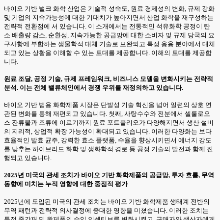
바이오 기반 벌크 화학 산업은 기술적 성숙도, 원료 경제성의 변화, 규제 강화
및 기업의 지속가능성에 대한 기대치가 높아지면서 산업 화학을 재구성하는
전략적 전환점에 서 있습니다. 이 소개에서는 전통적인 석유화학 공정이 탄
소 배출량 감소, 순환성, 지속가능한 공급망에 대한 소비자 및 규제 당국의 요
구사항에 부합하는 생물학적 대체 기술로 보완되고 특정 응용 분야에서 대체
되고 있는 상황을 이해할 수 있는 토대를 제공합니다. 이해의 토대를 제공합
니다.
원료 조달, 공정 기술, 규제 프레임워크, 비즈니스 모델을 변화시키는 전략적
분석. 이는 전체 밸류체인에서 경쟁 우위를 재정의하고 있습니다.
바이오 기반 범용 화학제품 시장은 단발성 기술 혁신을 넘어 일련의 상호 연
관된 변화를 통해 재편되고 있습니다. 첫째, 사탕수수와 전분에서 셀룰로오
스 잔류물과 조류에 이르기까지 원료 포트폴리오가 다양해지면서 생산 설비
의 지리적, 상업적 확장 가능성이 확대되고 있습니다. 이러한 다양화는 보다
효율적인 발효 균주, 강력한 효소 플랫폼, 수율을 향상시키면서 에너지 강도
를 낮추는 하이브리드 화학 및 생화학적 경로 등 공정 기술의 발전과 함께 진
행되고 있습니다.
2025년 미국의 관세 조치가 바이오 기반 화학제품의 공급망, 투자 흐름, 무역
동향에 미치는 누적 영향에 대한 중점적 평가
2025년에 도입된 미국의 관세 조치는 바이오 기반 화학제품 생태계 전반의
무역 패턴과 전략적 의사결정에 중대한 영향을 미쳤습니다. 이러한 조치는
특정 중간재 및 완제품의 수입 인센티브를 변화시켰고, 구매자와 생산자에게