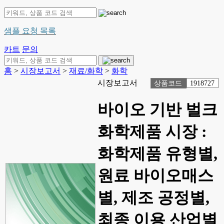
샘플 요청 목록
카트
문의
홈
>
시장보고서
>
재료/화학
>
화학
시장보고서
상품코드
1918727
바이오 기반 벌크
화학제품 시장 :
화학제품 유형별,
원료 바이오매스
별, 제조 공정별,
최종 이용 산업별