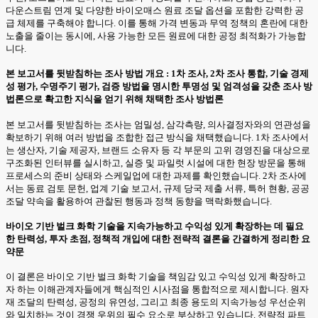
다운스트림 연계 및 다양한 바이오매스 원료 조달 옵션을 포함한 강력한 공
급 체제를 구축해야 합니다. 이를 통해 가격 변동과 무역 정책의 혼란에 대한
노출을 줄이는 동시에, 사용 가능한 모든 원료에 대한 공정 최적화가 가능합
니다.
본 보고서를 뒷받침하는 조사 방법 개요 : 1차 조사, 2차 조사 통합, 기술 경제
성 평가, 수명주기 평가, 검증 방법을 명시한 투명성 및 엄격성을 갖춘 조사 방
법론으로 확고한 지식을 얻기 위해 채택한 조사 방법론
본 보고서를 뒷받침하는 조사는 엄밀성, 삼각측량, 의사결정자와의 연관성을
확보하기 위해 여러 방법을 조합한 접근 방식을 채택했습니다. 1차 조사에서
는 생산자, 기술 제공자, 브랜드 소유자 등 각 부문의 고위 경영진을 대상으로
구조화된 인터뷰를 실시하고, 실증 및 파일럿 시설에 대한 현장 방문을 통해
프로세스의 준비 상태와 스케일업에 대한 과제를 확인했습니다. 2차 조사에
서는 동료 검토 문헌, 업계 기술 보고서, 규제 당국 제출 서류, 특허 현황, 공공
조달 약속을 활용하여 관찰된 행동과 정책 동향을 맥락화했습니다.
바이오 기반 벌크 화학 기술을 지속가능하고 수익성 있게 확장하는 데 필요
한 탄력성, 투자 초점, 정책적 개입에 대한 전략적 결론을 간결하게 정리한 요
약문
이 결론은 바이오 기반 벌크 화학 기술을 책임감 있고 수익성 있게 확장하고
자 하는 이해관계자들에게 핵심적인 시사점을 통합적으로 제시합니다. 원자
재 조달의 탄력성, 공정의 유연성, 그리고 최종 용도의 지속가능성 우선순위
와 일치하는 것이 경쟁 우위의 필수 요소로 부상하고 있습니다. 전략적 파트