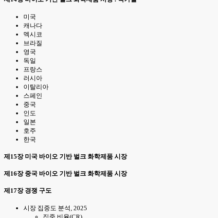
미국
캐나다
멕시코
브라질
영국
독일
프랑스
러시아
이탈리아
스페인
중국
인도
일본
호주
한국
제15장 미국 바이오 기반 벌크 화학제품 시장
제16장 중국 바이오 기반 벌크 화학제품 시장
제17장 경쟁 구도
시장 집중도 분석, 2025
집중 비율(CR)