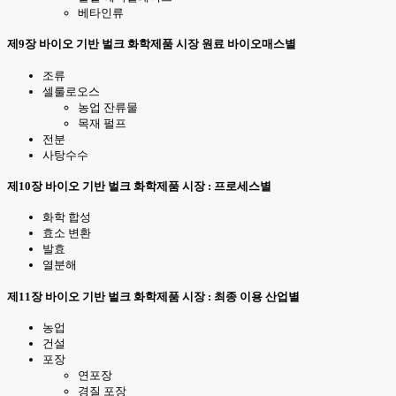
베타인류
제9장 바이오 기반 벌크 화학제품 시장 원료 바이오매스별
조류
셀룰로오스
농업 잔류물
목재 펄프
전분
사탕수수
제10장 바이오 기반 벌크 화학제품 시장 : 프로세스별
화학 합성
효소 변환
발효
열분해
제11장 바이오 기반 벌크 화학제품 시장 : 최종 이용 산업별
농업
건설
포장
연포장
경질 포장