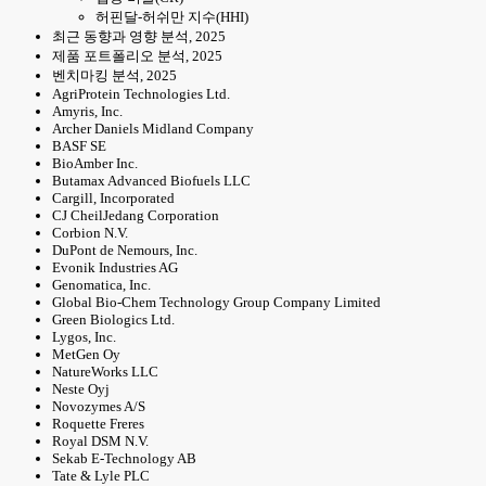
허핀달-허쉬만 지수(HHI)
최근 동향과 영향 분석, 2025
제품 포트폴리오 분석, 2025
벤치마킹 분석, 2025
AgriProtein Technologies Ltd.
Amyris, Inc.
Archer Daniels Midland Company
BASF SE
BioAmber Inc.
Butamax Advanced Biofuels LLC
Cargill, Incorporated
CJ CheilJedang Corporation
Corbion N.V.
DuPont de Nemours, Inc.
Evonik Industries AG
Genomatica, Inc.
Global Bio-Chem Technology Group Company Limited
Green Biologics Ltd.
Lygos, Inc.
MetGen Oy
NatureWorks LLC
Neste Oyj
Novozymes A/S
Roquette Freres
Royal DSM N.V.
Sekab E-Technology AB
Tate & Lyle PLC