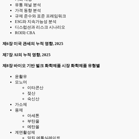
유통 채널 분석
가격 동향 분석
규제 준수와 표준 프레임워크
ESG와 지속가능성 분석
디스럽션과 리스크 시나리오
ROI와 CBA
제6장 미국 관세의 누적 영향, 2025
제7장 AI의 누적 영향, 2025
제8장 바이오 기반 벌크 화학제품 시장 화학제품 유형별
윤활유
모노머
이타콘산
젖산
숙신산
가소제
용제
아세톤
부탄올
에탄올
계면활성제
알킬 에톡실레이트