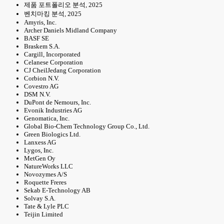
제품 포트폴리오 분석, 2025
벤치마킹 분석, 2025
Amyris, Inc.
Archer Daniels Midland Company
BASF SE
Braskem S.A.
Cargill, Incorporated
Celanese Corporation
CJ CheilJedang Corporation
Corbion N.V.
Covestro AG
DSM N.V.
DuPont de Nemours, Inc.
Evonik Industries AG
Genomatica, Inc.
Global Bio-Chem Technology Group Co., Ltd.
Green Biologics Ltd.
Lanxess AG
Lygos, Inc.
MetGen Oy
NatureWorks LLC
Novozymes A/S
Roquette Freres
Sekab E-Technology AB
Solvay S.A.
Tate & Lyle PLC
Teijin Limited