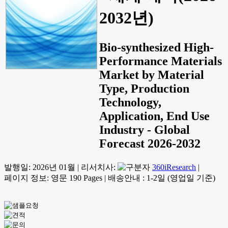
2032년)
Bio-synthesized High-
Performance Materials
Market by Material
Type, Production
Technology,
Application, End Use
Industry - Global
Forecast 2026-2032
발행일:
2026년 01월
|
리서치사:
360iResearch
|
페이지 정보: 영문 190 Pages
|
배송안내 : 1-2일 (영업일 기준)