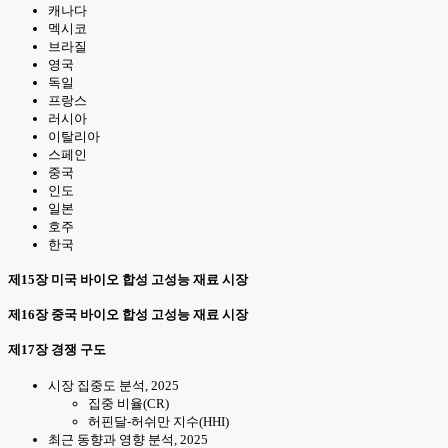
캐나다
멕시코
브라질
영국
독일
프랑스
러시아
이탈리아
스페인
중국
인도
일본
호주
한국
제15장 미국 바이오 합성 고성능 재료 시장
제16장 중국 바이오 합성 고성능 재료 시장
제17장 경쟁 구도
시장 집중도 분석, 2025
집중 비율(CR)
허핀달-허쉬만 지수(HHI)
최근 동향과 영향 분석, 2025