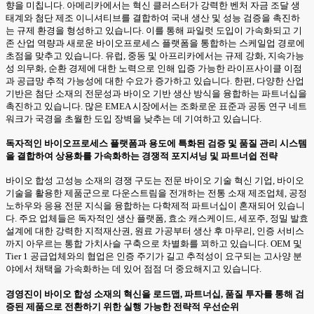
향을 미칩니다. 아메리카에서는 혁신 클러스터가 강력한 벤처 자금 조달 생
태계와 첨단 제조 이니셔티브를 결합하여 국내 생산 및 성능 검증을 촉진하
는 규제 환경을 형성하고 있습니다. 이를 통해 파일럿 도입이 가속화되고 기
존 산업 역량과 새로운 바이오프로세스 플랫폼을 통합하는 스케일업 경로에
초점을 맞추고 있습니다. 유럽, 중동 및 아프리카에서는 규제 강화, 지속가능
성 의무화, 순환 경제에 대한 노력으로 인해 입증 가능한 라이프사이클 이점
과 공급망 추적 가능성에 대한 수요가 증가하고 있습니다. 한편, 다양한 산업
기반은 첨단 소재의 전문성과 바이오 기반 생산 방식을 융합하는 파트너십을
촉진하고 있습니다. 많은 EMEA 시장에서는 조화로운 표준과 공동 연구 네트
워크가 국경을 초월한 도입 장벽을 낮추는 데 기여하고 있습니다.
독자적인 바이오프로세스 플랫폼과 용도에 특화된 검증 및 품질 관리 시스템
을 결합하여 상용화를 가속화하는 경쟁적 포지셔닝 및 파트너쉽 전략
바이오 합성 고성능 소재의 경쟁 구도는 전문 바이오 기술 혁신 기업, 바이오
기술을 활용한 제품군으로 다운스트림을 전개하는 전통 소재 제조업체, 공정
노하우와 응용 전문 지식을 융합하는 다학제적 파트너십이 혼재되어 있습니
다. 주요 업체들은 독자적인 생산 플랫폼, 효소 캐스케이드, 세포주, 정밀 발효
설계에 대한 강력한 지적재산권, 원료 가공부터 생산 후 마무리, 인증 서비스
까지 아우르는 통합 가치사슬 구축으로 차별화를 꾀하고 있습니다. OEM 및
Tier 1 공급업체와의 협업은 인증 주기가 길고 추적성이 요구되는 고사양 분
야에서 채택을 가속화하는 데 있어 점점 더 중요해지고 있습니다.
경영진이 바이오 합성 소재의 혁신을 로드맵, 파트너십, 품질 투자를 통해 검
증된 제품으로 전환하기 위한 실행 가능한 전략적 우선순위