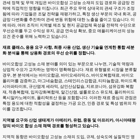
관세 정책 및 무역 개입은 바이오합성 고성능 소재의 도입 경로와 공급망 전
략에 직접적인 영향을 미칩니다. 최근 주요 무역 상대국의 관세 구조가 조정
됨에 따라 기업들은 조달 전략을 재평가하고, 특정 생산 부문의 국내 회귀, 공
급망 다변화를 추진하여 관세 변동 위험에 대한 노출을 줄이고 있습니다. 이
에 따라, 여러 조직이 지역별 제조 및 현지 공급업체 육성을 전략적 수단으로
우선순위를 두고 수익성 유지, 공급 연속성 확보, 중요 애플리케이션의 성능
요건 준수를 위해 노력하고 있습니다.
재료 클래스, 응용 요구 사항, 최종 사용 산업, 생산 기술을 연계한 통합 세분
화 분석을 통해 상용화 경로의 우선 순위를 정합니다.
바이오합성 고성능 소재 분야를 의미 있는 부문으로 나누면, 기술적 역량과
상업적 수요가 교차하는 영역이 명확해집니다. 재료 유형별로 시장을 분류할
경우, 본 분석에서는 바이오합금, 바이오세라믹스, 바이오복합재료, 바이오
폴리머를 검증하고, 마그네슘합금, 스테인리스강합금, 티타늄합금, 하이드록
시아파타이트, 규산염계 세라믹, 삼인산삼칼슘, 지르코니아, 섬유강화 복합
재, 적층복합재, 입자강화복합재, 알긴산염, 셀룰로오스 유도체, 폴리하이드
록시알카노에이트, 폴리락트산 등을 포함합니다. 이러한 재료 중심의 관점은
특정 용도에 대한 적합성을 결정하는 가공 요건, 인증 경로 및 특성 범위의 차
이를 강조합니다.
지역별 요구와 산업 생태계가 아메리카, 유럽, 중동 및 아프리카, 아시아태평
양의 바이오 합성 소재 채택 경로를 형성하고 있습니다.
지역적 동향은 바이오합성 고성능 소재의 도입, 규제, 성숙도에 실질적인 영