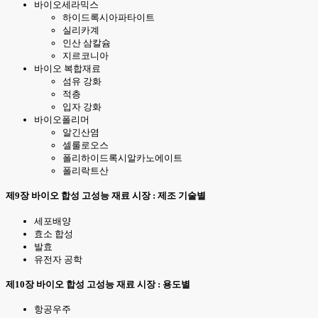
바이오세라믹스
하이드록시아파타이트
실리카계
인산 삼칼슘
지르코니아
바이오 복합재료
섬유 강화
적층
입자 강화
바이오폴리머
알긴산염
셀룰로오스
폴리하이드록시알카노에이트
폴리락트산
제9장 바이오 합성 고성능 재료 시장 : 제조 기술별
세포배양
효소 합성
발효
유전자 공학
제10장 바이오 합성 고성능 재료 시장 : 용도별
항공우주