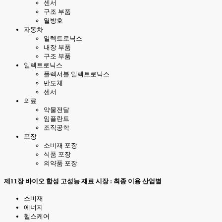
센서
구조 부품
열방호
자동차
일렉트로닉스
내장 부품
구조 부품
일렉트로닉스
플렉서블 일렉트로닉스
반도체
센서
의료
약물전달
임플란트
조직공학
포장
소비재 포장
식품 포장
의약품 포장
제11장 바이오 합성 고성능 재료 시장 : 최종 이용 산업별
소비재
에너지
헬스케어