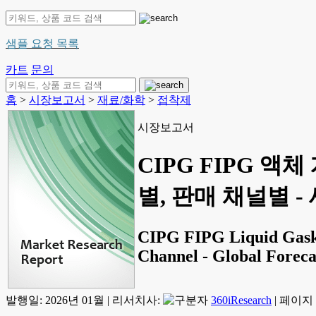
샘플 요청 목록
카트
문의
홈
>
시장보고서
>
재료/화학
>
접착제
시장보고서
CIPG FIPG 액
별, 판매 채널별 - 
CIPG FIPG Liquid Gasket
Channel - Global Foreca
발행일:
2026년 01월
|
리서치사:
360iResearch
|
페이지 정