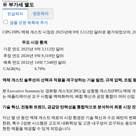
※ 부가세 별도
영문목차
한글목차
샘플 요청 목록에 추가
CIPG FIPG 액체 개스킷 시장은 2025년에 9억 3,112만 달러로 평가되었으며, 
주요 시장 통계
기준 연도 2025년
9억 3,112만 달러
추정 연도 2026년
9억 9,319만 달러
예측 연도 2032년
14억 7,548만 달러
CAGR(%)
6.79%
액체 개스킷 솔루션의 선택과 적용을 재구성하는 기술 발전, 규제 압력, 조립
본 Executive Summary는 경화형 개스킷(CIPG) 및 성형형 개스킷(FI
는 애플리케이션 요구 사항을 맥락화하여, 배합 혁신과 공정 통합이 여러 산업
기술 혁신, 전동화 트렌드, 공급망 탄력성을 통합적으로 분석하여 최종 시장 
지난 몇 년 동안 액체 개스킷 재료의 시장 환경은 기술 혁신과 수요 패턴의 
한편, 특수 2성분 시스템은 고도의 내화학성 및 고온 내구성이 요구되는 용도에
현한 제품을 제공할 수 있게 되었습니다.