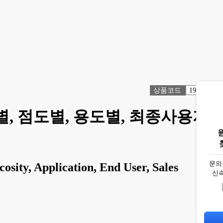
상품코드
1918737
장별, 점도별, 용도별, 최종사용자
문의
sity, Application, End User, Sales
신