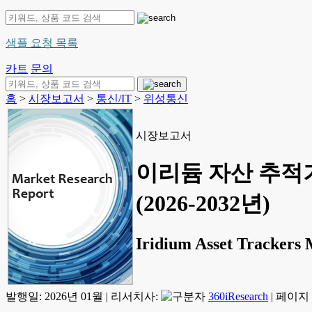
샘플 요청 목록
카트
문의
홈
>
시장보고서
>
통신/IT
>
위성통신
시장보고서
이리듐 자산 추적기
(2026-2032년)
Iridium Asset Trackers 
발행일:
2026년 01월
|
리서치사:
360iResearch
|
페이지 정