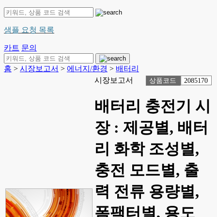
샘플 요청 목록
카트
문의
홈
>
시장보고서
>
에너지/환경
>
배터리
시장보고서
상품코드
2085170
배터리 충전기 시
장 : 제공별, 배터
리 화학 조성별,
충전 모드별, 출
력 전류 용량별,
폼팩터별, 용도