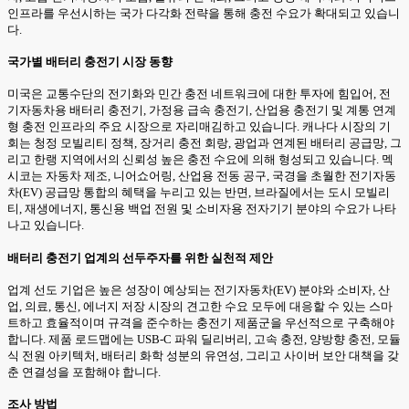
인프라를 우선시하는 국가 다각화 전략을 통해 충전 수요가 확대되고 있습니
다.
국가별 배터리 충전기 시장 동향
미국은 교통수단의 전기화와 민간 충전 네트워크에 대한 투자에 힘입어, 전
기자동차용 배터리 충전기, 가정용 급속 충전기, 산업용 충전기 및 계통 연계
형 충전 인프라의 주요 시장으로 자리매김하고 있습니다. 캐나다 시장의 기
회는 청정 모빌리티 정책, 장거리 충전 회랑, 광업과 연계된 배터리 공급망, 그
리고 한랭 지역에서의 신뢰성 높은 충전 수요에 의해 형성되고 있습니다. 멕
시코는 자동차 제조, 니어쇼어링, 산업용 전동 공구, 국경을 초월한 전기자동
차(EV) 공급망 통합의 혜택을 누리고 있는 반면, 브라질에서는 도시 모빌리
티, 재생에너지, 통신용 백업 전원 및 소비자용 전자기기 분야의 수요가 나타
나고 있습니다.
배터리 충전기 업계의 선두주자를 위한 실천적 제안
업계 선도 기업은 높은 성장이 예상되는 전기자동차(EV) 분야와 소비자, 산
업, 의료, 통신, 에너지 저장 시장의 견고한 수요 모두에 대응할 수 있는 스마
트하고 효율적이며 규격을 준수하는 충전기 제품군을 우선적으로 구축해야
합니다. 제품 로드맵에는 USB-C 파워 딜리버리, 고속 충전, 양방향 충전, 모듈
식 전원 아키텍처, 배터리 화학 성분의 유연성, 그리고 사이버 보안 대책을 갖
춘 연결성을 포함해야 합니다.
조사 방법