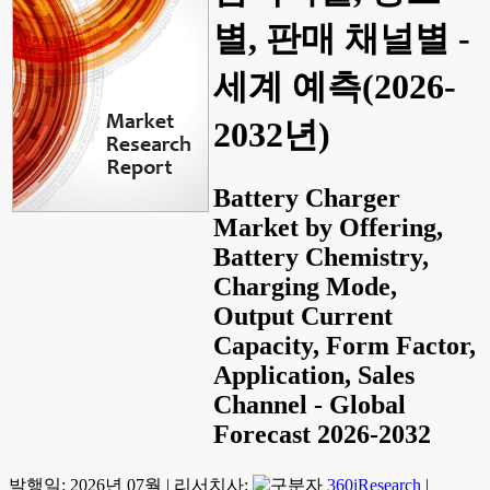
별, 판매 채널별 -
세계 예측(2026-
2032년)
Battery Charger
Market by Offering,
Battery Chemistry,
Charging Mode,
Output Current
Capacity, Form Factor,
Application, Sales
Channel - Global
Forecast 2026-2032
발행일:
2026년 07월
|
리서치사:
360iResearch
|