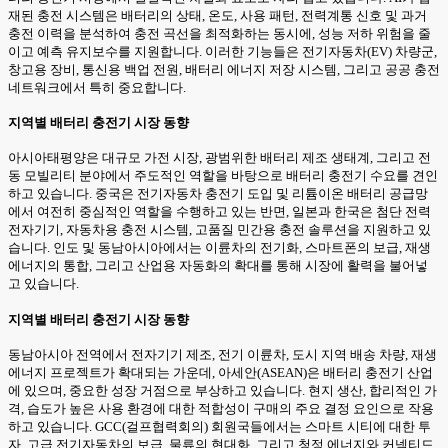
재된 충전 시스템은 배터리의 상태, 온도, 사용 패턴, 전력계통 신호 및 과거
충전 이력을 분석하여 충전 곡선을 최적화하는 동시에, 성능 저하 위험을 줄
이고 예측 유지보수를 지원합니다. 이러한 기능들은 전기자동차(EV) 차량군,
창고용 장비, 통신용 백업 전원, 배터리 에너지 저장 시스템, 그리고 공공 충전
네트워크에서 특히 중요합니다.
지역별 배터리 충전기 시장 동향
아시아태평양은 대규모 가전 시장, 광범위한 배터리 제조 생태계, 그리고 전
동 모빌리티 분야에서 주도적인 역할을 바탕으로 배터리 충전기 수요를 견인
하고 있습니다. 중국은 전기자동차 충전기 도입 및 리튬이온 배터리 공급망
에서 여전히 중심적인 역할을 수행하고 있는 반면, 일본과 한국은 첨단 전력
전자기기, 자동차용 충전 시스템, 고품질 민간용 충전 솔루션을 지원하고 있
습니다. 인도 및 동남아시아에서는 이륜차의 전기화, 스마트폰의 보급, 재생
에너지의 통합, 그리고 산업용 자동화의 확대를 통해 시장에 활력을 불어넣
고 있습니다.
지역별 배터리 충전기 시장 동향
동남아시아 전역에서 전자기기 제조, 전기 이륜차, 도시 지역 배송 차량, 재생
에너지 프로젝트가 확대되는 가운데, 아세안(ASEAN)은 배터리 충전기 산업
에 있으며, 중요한 성장 거점으로 부상하고 있습니다. 현지 생산, 합리적인 가
격, 습도가 높은 사용 환경에 대한 적합성이 구매의 주요 결정 요인으로 작용
하고 있습니다. GCC(걸프협력회의) 회원국들에서는 스마트 시티에 대한 투
자, 고급 전기자동차의 보급, 물류의 현대화, 그리고 청정 에너지와 커넥티드