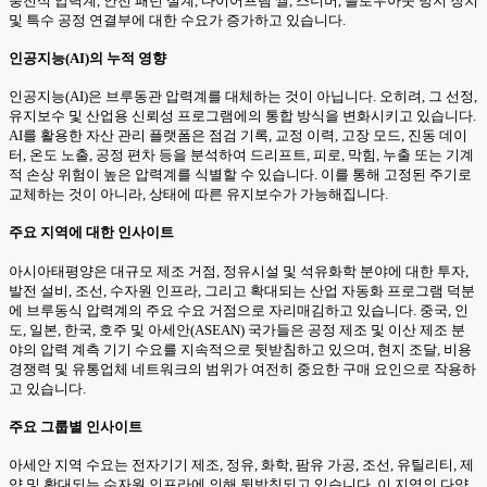
충전식 압력계, 안전 패턴 설계, 다이어프램 씰, 스너버, 블로우아웃 방지 장치
및 특수 공정 연결부에 대한 수요가 증가하고 있습니다.
인공지능(AI)의 누적 영향
인공지능(AI)은 브루동관 압력계를 대체하는 것이 아닙니다. 오히려, 그 선정,
유지보수 및 산업용 신뢰성 프로그램에의 통합 방식을 변화시키고 있습니다.
AI를 활용한 자산 관리 플랫폼은 점검 기록, 교정 이력, 고장 모드, 진동 데이
터, 온도 노출, 공정 편차 등을 분석하여 드리프트, 피로, 막힘, 누출 또는 기계
적 손상 위험이 높은 압력계를 식별할 수 있습니다. 이를 통해 고정된 주기로
교체하는 것이 아니라, 상태에 따른 유지보수가 가능해집니다.
주요 지역에 대한 인사이트
아시아태평양은 대규모 제조 거점, 정유시설 및 석유화학 분야에 대한 투자,
발전 설비, 조선, 수자원 인프라, 그리고 확대되는 산업 자동화 프로그램 덕분
에 브루동식 압력계의 주요 수요 거점으로 자리매김하고 있습니다. 중국, 인
도, 일본, 한국, 호주 및 아세안(ASEAN) 국가들은 공정 제조 및 이산 제조 분
야의 압력 계측 기기 수요를 지속적으로 뒷받침하고 있으며, 현지 조달, 비용
경쟁력 및 유통업체 네트워크의 범위가 여전히 중요한 구매 요인으로 작용하
고 있습니다.
주요 그룹별 인사이트
아세안 지역 수요는 전자기기 제조, 정유, 화학, 팜유 가공, 조선, 유틸리티, 제
약 및 확대되는 수자원 인프라에 의해 뒷받침되고 있습니다. 이 지역의 다양