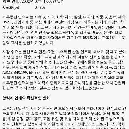
예측 연도 : 2032년
37억 1,000만 달러
CAGR(%)
8.49%
브루동관 압력계는 석유 및 가스, 화학 처리, 발전, 수처리, 식품 및 음료, 제약,
HVAC, 산업기계 등 각 분야에서 여전히 가장 널리 사용되는 기계식 압력 측
정 기술 중 하나입니다. 그 핵심이 되는 가치 제안은 이미 입증되었습니다. 즉,
곡선형 탄성관이 외부 전원을 필요로 하지 않고 압력을 바늘의 움직임으로
변환함으로써, 가혹한 작동 환경에서도 견고하고 경제적이며 판독하기 쉬운
압력 표시를 실현하고 있습니다.
시장 수요는 플랜트의 안전 요건, 노후화된 산업 인프라, 에너지 및 제조 분야
의 생산 능력 확충, 그리고 디지털 계측 기기와 더불어 신뢰성 높은 현장 표시
가 요구되는 점 등에 의해 형성되고 있습니다. 구매자들은 정밀도 등급, 압력
범위, 유체 접촉 재료의 적합성, 내진동성, 과압 보호, 방진·방수 성능, 그리고
ASME B40.100, EN 837, 해당 압력 기기 규정 등 관련 규격의 준수를 계속해
서 중요하게 여기고 있습니다. 산업 업체들이 자산 현대화를 추진함에 따라,
브루동관 압력계는 기계적 이중화와 디지털 모니터링을 결합한 보다 광범위
한 압력 측정 시스템의 일부로 점점 더 많이 채택되고 있습니다.
압력계 업계의 혁신적인 변화
브루동관 압력계 시장은 범용적인 조달에서 용도에 특화된 계기 선정으로 전
환되고 있습니다. 최종 사용자들은 범용형 압력계에서 부식성 매체, 맥동, 진
동, 위생 공정, 증기 용도, 고압 유압 및 위험 지역을 위해 설계된 구성으로 점
점 더 전환하고 있습니다. 이러한 변화에 따라 스테인리스 스틸 케이스, 액체