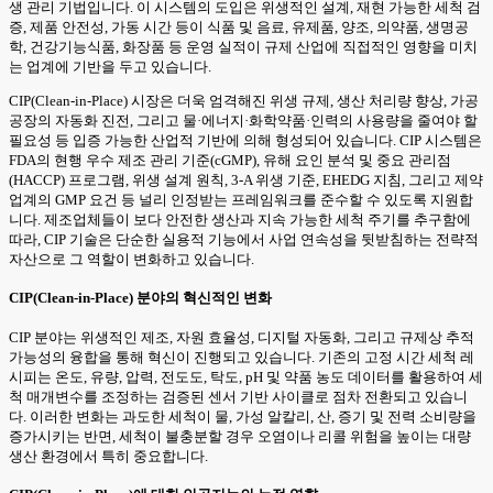
생 관리 기법입니다. 이 시스템의 도입은 위생적인 설계, 재현 가능한 세척 검
증, 제품 안전성, 가동 시간 등이 식품 및 음료, 유제품, 양조, 의약품, 생명공
학, 건강기능식품, 화장품 등 운영 실적이 규제 산업에 직접적인 영향을 미치
는 업계에 기반을 두고 있습니다.
CIP(Clean-in-Place) 시장은 더욱 엄격해진 위생 규제, 생산 처리량 향상, 가공
공장의 자동화 진전, 그리고 물·에너지·화학약품·인력의 사용량을 줄여야 할
필요성 등 입증 가능한 산업적 기반에 의해 형성되어 있습니다. CIP 시스템은
FDA의 현행 우수 제조 관리 기준(cGMP), 유해 요인 분석 및 중요 관리점
(HACCP) 프로그램, 위생 설계 원칙, 3-A 위생 기준, EHEDG 지침, 그리고 제약
업계의 GMP 요건 등 널리 인정받는 프레임워크를 준수할 수 있도록 지원합
니다. 제조업체들이 보다 안전한 생산과 지속 가능한 세척 주기를 추구함에
따라, CIP 기술은 단순한 실용적 기능에서 사업 연속성을 뒷받침하는 전략적
자산으로 그 역할이 변화하고 있습니다.
CIP(Clean-in-Place) 분야의 혁신적인 변화
CIP 분야는 위생적인 제조, 자원 효율성, 디지털 자동화, 그리고 규제상 추적
가능성의 융합을 통해 혁신이 진행되고 있습니다. 기존의 고정 시간 세척 레
시피는 온도, 유량, 압력, 전도도, 탁도, pH 및 약품 농도 데이터를 활용하여 세
척 매개변수를 조정하는 검증된 센서 기반 사이클로 점차 전환되고 있습니
다. 이러한 변화는 과도한 세척이 물, 가성 알칼리, 산, 증기 및 전력 소비량을
증가시키는 반면, 세척이 불충분할 경우 오염이나 리콜 위험을 높이는 대량
생산 환경에서 특히 중요합니다.