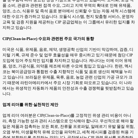
품 소비, 관광과 관련된 접객 수요, 그리고 지역 무역의 확대로 인해 유제품,
양조, 소스, 식용유 및 즉석 음료 분야에서 신뢰할 수 있는 자동 세척 시스템에
대한 수요가 증가하고 있습니다. 모듈식 시스템, 현지 맞춤형 서비스, 운영자
교육 및 검증 지원을 제공하는 CIP 공급업체는 이 그룹에서 유리한 입지를 차
지하고 있습니다.
CIP(Clean-in-Place) 수요와 관련된 주요 국가의 동향
미국은 식품, 유제품, 음료, 제약, 생명공학 산업의 기반이 막강하며, 검증, 디
지털 기록, 규제 준수 및 업무 효율성을 매우 중시하고 있기 때문에 첨단 CIP
도입에 있어 주도적인 입지를 차지하고 있습니다. 캐나다는 이에 이어 유제
품, 양조, 가공식품, 의약품 제조에 따른 수요에 힘입고 있습니다. 한편, 멕시
코는 북미공급망과 통합된 수출 지향적인 식품 및 음료 생산의 혜택을 누리
고 있습니다. 브라질은 유제품, 육류, 음료, 농업 관련 산업의 가공 규모가 크
기 때문에 라틴아메리카에서 주요 시장 기회로 떠오르고 있습니다. 이 나라
에서는 위생적인 자동화가 제품의 안전성과 수출 경쟁력을 뒷받침하고 있습
니다.
업계 리더를 위한 실천적인 제안
업계 리더 여러분은 CIP(Clean-in-Place)를 고정적인 위생 관리 비용이 아니
라, 측정 가능한 성과 관리 시스템으로 인식해야 합니다. 우선적으로 해야 할
일은 제품과 접촉하는 모든 회로, 잔류물 프로파일, 알레르기 유발 물질 위험,
오염 부하, 미생물학적 유해 요인을 파악하고, 세척 레시피를 검증된 허용 기
준에 부합하도록 조정하는 것입니다. 공장에서는 CIP 관련 문서를 표준화하