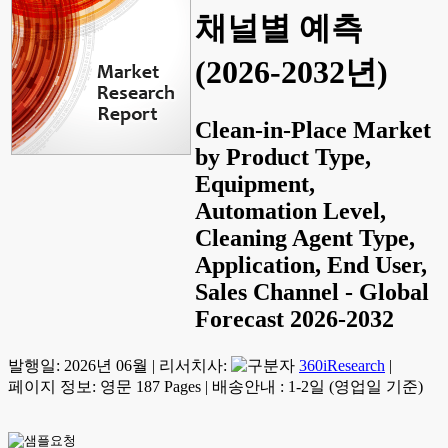
채널별 예측
(2026-2032년)
Clean-in-Place Market
by Product Type,
Equipment,
Automation Level,
Cleaning Agent Type,
Application, End User,
Sales Channel - Global
Forecast 2026-2032
발행일:
2026년 06월
|
리서치사:
360iResearch
|
페이지 정보: 영문 187 Pages
|
배송안내 : 1-2일 (영업일 기준)