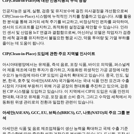
CIP(Clean-in-Place)에 대한 인공지능의 누적 영향
인공지능은 설계, 실행, 검증 및 유지보수에 걸친 의사결정을 개선함으로써
CIP(Clean-in-Place) 시스템에 누적적인 가치를 창출하고 있습니다. AI를 활용
한 분석을 통해 과거의 세척 주기를 비교하고, 비정상적인 편차를 파악하며,
센서의 드리프트를 감지하고, 최적화된 설정값을 제안할 수 있습니다. 인라
인 센서 및 산업용 IoT 연결과 결합함으로써, 머신러닝 모델은 작업자가 검증
한 세척 결과를 유지하면서 불필요한 헹굼 시간, 약품 투여량 및 가열 부하를
줄이는 데 도움이 됩니다.
CIP(Clean-in-Place) 도입에 관한 주요 지역별 인사이트
아시아태평양에서는 유제품, 즉석 음료, 포장 식품, 바이오 의약품, 퍼스널케
어 제품 제조에 대한 투자가 증가하고, 자동화된 위생적인 가공 공정에 대한
수요가 높아짐에 따라 CIP 도입이 급속히 확대되고 있습니다. 중국, 인도, 일
본, 한국, 호주 및 아세안(ASEAN) 국가들에서는 국내 식품 안전 요건과 수출
시장의 기대에 부응하기 위해 가공 공장의 현대화를 추진하고 있으며, 검증
된 CIP 시스템을 도입하고 있습니다. 이 지역에서 CIP의 도입은 식품 안전의
현대화, 대규모 유제품 가공, 포장 음료 소비 증가, 그리고 수작업 세척에서 자
동화된 위생 관리로의 전환과 밀접한 관련이 있습니다.
아세안(ASEAN), GCC, EU, 브릭스(BRICS), G7, 나토(NATO)의 주요 그룹 분
석
아세안은 식품 및 음료 제조업체들이 생산 능력을 확대하고 국제 수출 기준
을 준수함에 따라 중요한 성장 거점으로 부상하고 있습니다. 도시화, 포장 식