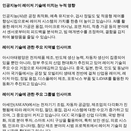
인공지능이 레이저 기술에 미치는 누적 영향
인공지능(AI)은 공정 최적화, 예측 유지보수, 검사 정밀도 및 적응형 제어를
향상시킴으로써 레이저 시스템의 가치를 한층 더 높이고 있습니다. AI를 활
용한 레이저 가공은 용접, 마이크로 머시닝, 표면 처리, 적층 가공 등의 분야에
서 센서로부터의 피드백을 분석하고, 빔 매개변수를 조정하며, 결함을 감지
하여 불량품을 줄일 수 있습니다.
레이저 기술에 관한 주요 지역별 인사이트
아시아태평양은 전자제품 제조, 반도체 생산 능력, 자동차 생산이 집중되어
있을 뿐만 아니라, 정부 주도의 산업 현대화가 추진되고 있어 레이저 기술의
주요 수요 거점으로 자리매김하고 있습니다. 중국, 일본, 한국, 인도 및 동남아
시아 국가들에서는 공장 및 모빌리티 생태계 전반에 걸쳐 산업용 레이저, 레
이저 마킹, 정밀 용접, 디스플레이 제조, 포토닉스 부품 및 LiDAR를 활용한 자
동화가 추진되고 있습니다.
레이저 기술에 관한 주요 그룹별 인사이트
아세안(ASEAN)에서는 전자기기 조립, 자동차 공급망, 제조업의 다각화가 진
행됨에 따라 레이저 마킹, 절단, 용접, 검사 시스템에 대한 수요가 증가하고 있
으며, 그 중요성이 커지고 있습니다. GCC 국가들은 산업 다각화, 국방 현대
화, 의료 분야 투자, 스마트 시티 구상을 활용하여, 특히 보안 센싱, 의료 시스
템, 인프라 모니터링, 첨단 제조 분야의 시범 프로젝트에서 레이저 기술의 잠
재 시장을 확대되고 있습니다.