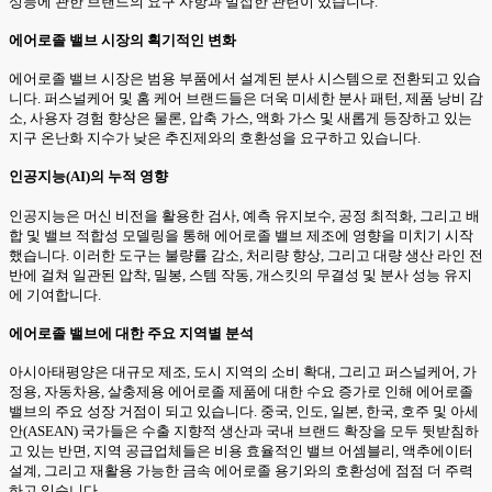
성능에 관한 브랜드의 요구 사항과 밀접한 관련이 있습니다.
에어로졸 밸브 시장의 획기적인 변화
에어로졸 밸브 시장은 범용 부품에서 설계된 분사 시스템으로 전환되고 있습
니다. 퍼스널케어 및 홈 케어 브랜드들은 더욱 미세한 분사 패턴, 제품 낭비 감
소, 사용자 경험 향상은 물론, 압축 가스, 액화 가스 및 새롭게 등장하고 있는
지구 온난화 지수가 낮은 추진제와의 호환성을 요구하고 있습니다.
인공지능(AI)의 누적 영향
인공지능은 머신 비전을 활용한 검사, 예측 유지보수, 공정 최적화, 그리고 배
합 및 밸브 적합성 모델링을 통해 에어로졸 밸브 제조에 영향을 미치기 시작
했습니다. 이러한 도구는 불량률 감소, 처리량 향상, 그리고 대량 생산 라인 전
반에 걸쳐 일관된 압착, 밀봉, 스템 작동, 개스킷의 무결성 및 분사 성능 유지
에 기여합니다.
에어로졸 밸브에 대한 주요 지역별 분석
아시아태평양은 대규모 제조, 도시 지역의 소비 확대, 그리고 퍼스널케어, 가
정용, 자동차용, 살충제용 에어로졸 제품에 대한 수요 증가로 인해 에어로졸
밸브의 주요 성장 거점이 되고 있습니다. 중국, 인도, 일본, 한국, 호주 및 아세
안(ASEAN) 국가들은 수출 지향적 생산과 국내 브랜드 확장을 모두 뒷받침하
고 있는 반면, 지역 공급업체들은 비용 효율적인 밸브 어셈블리, 액추에이터
설계, 그리고 재활용 가능한 금속 에어로졸 용기와의 호환성에 점점 더 주력
하고 있습니다.