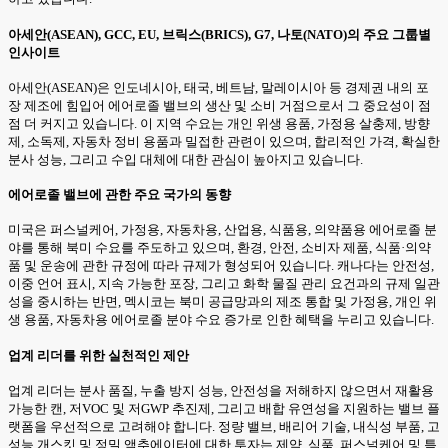
아세안(ASEAN), GCC, EU, 브릭스(BRICS), G7, 나토(NATO)의 주요 그룹별
인사이트
아세안(ASEAN)은 인도네시아, 태국, 베트남, 말레이시아 등 경제권 내의 포
장 제조에 힘입어 에어로졸 밸브의 생산 및 소비 거점으로서 그 중요성이 점
점 더 커지고 있습니다. 이 지역 수요는 개인 위생 용품, 가정용 살충제, 방향
제, 소독제, 자동차 정비 용품과 밀접한 관련이 있으며, 합리적인 가격, 확실한
분사 성능, 그리고 수입 대체에 대한 관심이 높아지고 있습니다.
에어로졸 밸브에 관한 주요 국가의 동향
미국은 퍼스널케어, 가정용, 자동차용, 산업용, 식품용, 의약품용 에어로졸 분
야를 통해 북미 수요를 주도하고 있으며, 환경, 안전, 소비자 제품, 식품·의약
품 및 운송에 관한 규정에 따라 규제가 형성되어 있습니다. 캐나다는 안전성,
이중 언어 표시, 지속 가능한 포장, 그리고 화학 물질 관리 요건과의 규제 일관
성을 중시하는 반면, 멕시코는 북미 공급망과의 제조 통합 및 가정용, 개인 위
생 용품, 자동차용 에어로졸 분야 수요 증가로 인한 혜택을 누리고 있습니다.
업계 리더를 위한 실천적인 제안
업계 리더는 분사 품질, 누출 방지 성능, 안전성을 저해하지 않으면서 재활용
가능한 캔, 저VOC 및 저GWP 추진제, 그리고 배합 유연성을 지원하는 밸브 플
랫폼을 우선적으로 고려해야 합니다. 정량 밸브, 배리어 기술, 내식성 부품, 고
성능 개스킷 및 정밀 액추에이터에 대한 투자는 제약, 식품, 퍼스널케어 및 특