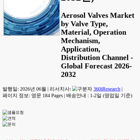
Aerosol Valves Market
by Valve Type,
Material, Operation
Mechanism,
Application,
Distribution Channel -
Global Forecast 2026-
2032
발행일:
2026년 06월
|
리서치사:
360iResearch
|
페이지 정보: 영문 184 Pages
|
배송안내 : 1-2일 (영업일 기준)