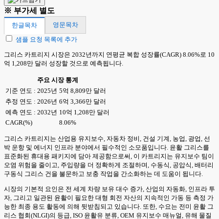
※ 부가세 별도
영문목차
한글목차
샘플 요청 목록에 추가
그리스 카트리지 시장은 2032년까지 연평균 복합 성장률(CAGR) 8.06%로 10
억 1,208만 달러 성장할 것으로 예측됩니다.
주요 시장 통계
기준 연도 : 2025년
5억 8,809만 달러
추정 연도 : 2026년
6억 3,366만 달러
예측 연도 : 2032년
10억 1,208만 달러
CAGR(%)
8.06%
그리스 카트리지는 산업용 유지보수, 자동차 정비, 건설 기계, 농업, 광업, 선
박 운항 및 에너지 인프라 분야에서 필수적인 소모품입니다. 윤활 그리스를
표준화된 휴대용 패키지에 담아 제공함으로써, 이 카트리지는 유지보수 팀이
오염 위험을 줄이고, 주입량을 더 정확하게 조절하며, 수동식, 공압식, 배터리
구동식 그리스 건을 불문하고 보충 작업을 간소화하는 데 도움이 됩니다.
시장의 기본적 요인은 전 세계 차량 보유 대수 증가, 산업의 자동화, 인프라 투
자, 그리고 일관된 윤활이 필요한 대형 회전 자산의 지속적인 가동 등 측정 가
능한 최종 용도 활동에 의해 뒷받침되고 있습니다. 또한, 수요는 전미 윤활 그
리스 협회(NLGI)의 등급, ISO 윤활유 분류, OEM 유지보수 매뉴얼, 유해 물질