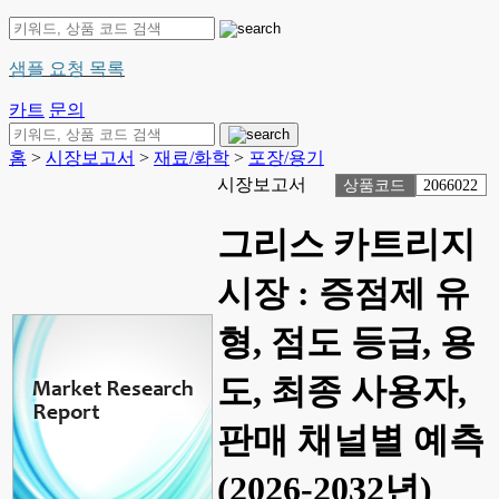
샘플 요청 목록
카트
문의
홈
>
시장보고서
>
재료/화학
>
포장/용기
시장보고서
상품코드
2066022
그리스 카트리지
시장 : 증점제 유
형, 점도 등급, 용
도, 최종 사용자,
판매 채널별 예측
(2026-2032년)