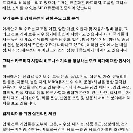
트워크의 혜택을 누리고 있으며, 수요는 표준화된 카트리지, 고품질 그리스
배합, 신뢰할 수 있는 MRO 유통에 집중되어 있습니다.
무역 블록 및 경제 동맹에 관한 주요 그룹 분석
아세안 지역 수요는 제조업 이전, 항만 개발, 이륜차 및 자동차 정비 활동, 그
리고 건설 기계 보유 대수 증가에 힘입어 지탱되고 있습니다. GCC 국가들에
서는 유전 서비스, 석유화학, 해수 담수화, 발전, 항공 지상 지원, 항만 및 중장
비 건설 분야에서 꾸준한 수요가 나타나고 있으며, 이러한 분야에서는 내열
성, 내식성, 내수성이 뛰어난 그리스의 성능이 중요하게 여겨지고 있습니다.
그리스 카트리지 시장의 비즈니스 기회를 형성하는 주요 국가에 대한 인사이
트
미국에서는 산업용 유지보수, 트럭 운송, 농업, 건설, 석유 및 가스, 유틸리티
은 물론, 자동차, 농업 자재, MRO(유지보수·수리·운영) 채널을 통한 강력한
유통망이 수요를 견인하고 있습니다. 캐나다 수요는 광업, 에너지, 임업, 농업,
철도 및 한랭 지역의 윤활 요구 사항과 밀접한 관련이 있는 반면, 멕시코는 자
동차 제조, 니어쇼어링, 화물 운송, 산업용 조립 및 상용차 서비스 분야에서 혜
택을 보고 있습니다.
업계 리더를 위한 실천적인 제안
업계 선두 기업들은 고부하, 고온, 내수성, 내식성, 식품 등급, 생분해성, 전기
모터용 베어링, 선박용, 비도로용 장비 용도 등 최종 용도의 가혹한 조건에 맞