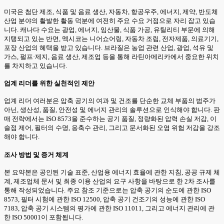
미국은 첨단 제조, 식품 및 음료 생산, 자동차, 항공우주, 에너지, 제약, 반도체
산업 분야의 활발한 활동 덕분에 여전히 주요 수요 거점으로 자리 잡고 있습
니다. 캐나다 수요는 광업, 에너지, 임산물, 식품 가공, 유틸리티 부문에 의해
지탱되고 있는 반면, 멕시코는 니어쇼어링, 자동차 조립, 전자제품, 의료기기,
포장 산업의 혜택을 받고 있습니다. 브라질은 농업 관련 산업, 광업, 석유 및
가스, 펄프·제지, 음료 생산, 제조업 등을 통해 라틴아메리카에서 중요한 위치
를 차지하고 있습니다.
업계 리더를 위한 실천적인 제안
업계 리더 여러분은 압축 공기의 여과 및 건조를 단순한 교체 부품의 범주가
아닌, 생산성, 품질, 안전성 및 에너지 관리의 솔루션으로 인식해야 합니다. 판
매 전략에서는 ISO 8573을 준수하는 공기 품질, 정량화된 압력 손실 저감, 이
슬점 제어, 필터의 수명, 응축수 관리, 그리고 문서화된 오염 위험 저감을 강조
해야 합니다.
조사 방법 및 증거 체계
본 요약본은 공인된 기술 표준, 산업용 에너지 효율에 관한 지침, 공공 규제 체
계, 제조업체 문서 및 최종 이용 산업의 요구 사항을 바탕으로 한 2차 조사를
통해 작성되었습니다. 주요 참조 기준으로는 압축 공기의 순도에 관한 ISO
8573, 필터 시험에 관한 ISO 12500, 압축 공기 건조기의 성능에 관한 ISO
7183, 압축 공기 시스템의 평가에 관한 ISO 11011, 그리고 에너지 관리에 관
한 ISO 50001이 포함됩니다.