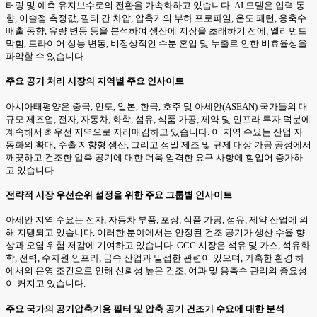
터링 및 예측 유지보수로의 전환을 가속화하고 있습니다. AI 모델은 압력 동
향, 이슬점 측정값, 필터 간 차압, 압축기의 부하 프로파일, 온도 패턴, 응축수
배출 동향, 유량 변동 등을 분석하여 생산에 지장을 초래하기 전에, 엘리먼트
막힘, 드라이어 성능 변동, 비정상적인 수분 혼입 및 누출로 인한 비효율성을
파악할 수 있습니다.
주요 공기 처리 시장의 지역별 주요 인사이트
아시아태평양은 중국, 인도, 일본, 한국, 호주 및 아세안(ASEAN) 국가들의 대
규모 제조업, 전자, 자동차, 화학, 섬유, 식품 가공, 제약 및 인프라 투자 덕분에
계속해서 최우선 지역으로 자리매김하고 있습니다. 이 지역 수요는 산업 자
동화의 확대, 수출 지향형 생산, 그리고 정밀 제조 및 규제 대상 가공 공정에서
깨끗하고 건조한 압축 공기에 대한 더욱 엄격한 요구 사항에 힘입어 증가하
고 있습니다.
전략적 시장 우선순위 설정을 위한 주요 그룹별 인사이트
아세안 지역 수요는 전자, 자동차 부품, 포장, 식품 가공, 섬유, 제약 산업에 의
해 지탱되고 있습니다. 이러한 분야에서는 안정된 건조 공기가 생산 수율 향
상과 오염 위험 저감에 기여하고 있습니다. GCC 시장은 석유 및 가스, 석유화
학, 전력, 수자원 인프라, 금속 산업과 밀접한 관련이 있으며, 가혹한 환경 하
에서의 운영 조건으로 인해 신뢰성 높은 건조, 여과 및 응축수 관리의 중요성
이 커지고 있습니다.
주요 국가의 공기압축기용 필터 및 압축 공기 건조기 수요에 대한 분석