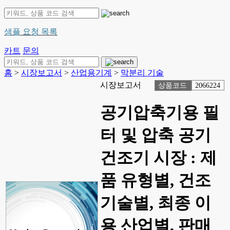
샘플 요청 목록
카트
문의
홈
>
시장보고서
>
산업용기계
>
막분리 기술
시장보고서
상품코드
2066224
공기압축기용 필
터 및 압축 공기
건조기 시장 : 제
품 유형별, 건조
기술별, 최종 이
용 산업별, 판매