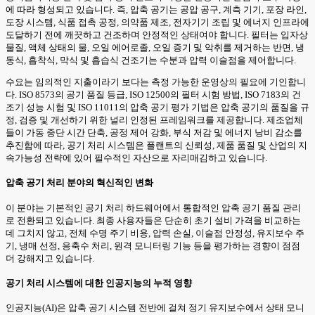
에 따라 형성되고 있습니다. 즉, 압축 공기는 공압 공구, 계측 기기, 포장 라인,
도장 시스템, 식품 접촉 공정, 의약품 제조, 전자기기 조립 및 에너지 인프라에
도달하기 전에 깨끗하고 건조하며 안정적인 상태여야 합니다. 필터는 입자상
물질, 액체 상태의 물, 오일 에어로졸, 오일 증기 및 악취를 제거하는 반면, 냉
동식, 흡착식, 막식 및 흡습식 건조기는 수분과 압력 이슬점을 제어합니다.
수요는 임의적인 지출이라기 보다는 측정 가능한 운영상의 필요에 기인합니
다. ISO 8573의 공기 품질 등급, ISO 12500의 필터 시험 방법, ISO 7183의 건
조기 성능 시험 및 ISO 11011의 압축 공기 평가 기법은 압축 공기의 품질을 규
정, 검증 및 개선하기 위한 널리 인정된 프레임워크를 제공합니다. 제조업체
들이 가동 중단 시간 단축, 공정 제어 강화, 부식 저감 및 에너지 낭비 감소를
추진함에 따라, 공기 처리 시스템은 플랜트의 신뢰성, 제품 품질 및 산업의 지
속가능성 전략에 있어 필수적인 자산으로 자리매김하고 있습니다.
압축 공기 처리 분야의 혁신적인 변화
이 분야는 기본적인 공기 처리 하드웨어에서 통합적인 압축 공기 품질 관리
로 전환되고 있습니다. 최종 사용자들은 단순히 초기 설비 가격을 비교하는
데 그치지 않고, 전체 수명 주기 비용, 압력 손실, 이슬점 안정성, 유지보수 주
기, 냉매 선정, 응축수 처리, 원격 모니터링 기능 등을 평가하는 경향이 점점
더 강해지고 있습니다.
공기 처리 시스템에 대한 인공지능의 누적 영향
인공지능(AI)은 압축 공기 시스템 전반에 걸쳐 정기 유지보수에서 상태 모니