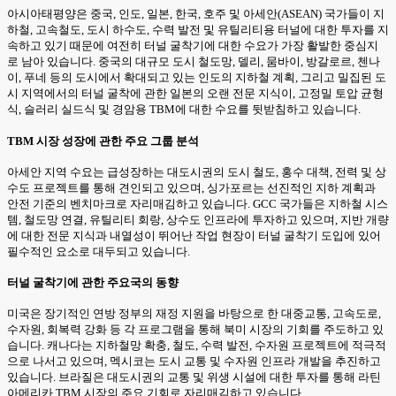
아시아태평양은 중국, 인도, 일본, 한국, 호주 및 아세안(ASEAN) 국가들이 지
하철, 고속철도, 도시 하수도, 수력 발전 및 유틸리티용 터널에 대한 투자를 지
속하고 있기 때문에 여전히 터널 굴착기에 대한 수요가 가장 활발한 중심지
로 남아 있습니다. 중국의 대규모 도시 철도망, 델리, 뭄바이, 방갈로르, 첸나
이, 푸네 등의 도시에서 확대되고 있는 인도의 지하철 계획, 그리고 밀집된 도
시 지역에서의 터널 굴착에 관한 일본의 오랜 전문 지식이, 고정밀 토압 균형
식, 슬러리 실드식 및 경암용 TBM에 대한 수요를 뒷받침하고 있습니다.
TBM 시장 성장에 관한 주요 그룹 분석
아세안 지역 수요는 급성장하는 대도시권의 도시 철도, 홍수 대책, 전력 및 상
수도 프로젝트를 통해 견인되고 있으며, 싱가포르는 선진적인 지하 계획과
안전 기준의 벤치마크로 자리매김하고 있습니다. GCC 국가들은 지하철 시스
템, 철도망 연결, 유틸리티 회랑, 상수도 인프라에 투자하고 있으며, 지반 개량
에 대한 전문 지식과 내열성이 뛰어난 작업 현장이 터널 굴착기 도입에 있어
필수적인 요소로 대두되고 있습니다.
터널 굴착기에 관한 주요국의 동향
미국은 장기적인 연방 정부의 재정 지원을 바탕으로 한 대중교통, 고속도로,
수자원, 회복력 강화 등 각 프로그램을 통해 북미 시장의 기회를 주도하고 있
습니다. 캐나다는 지하철망 확충, 철도, 수력 발전, 수자원 프로젝트에 적극적
으로 나서고 있으며, 멕시코는 도시 교통 및 수자원 인프라 개발을 추진하고
있습니다. 브라질은 대도시권의 교통 및 위생 시설에 대한 투자를 통해 라틴
아메리카 TBM 시장의 주요 기회로 자리매김하고 있습니다.