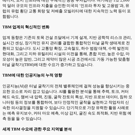
에너지, 도시 인프라에 대한 구체적인 공공 투자입니다. 여기에는 1조 2,000
억 달러 규모의 인프라 지출을 승인한 미국의 ‘인프라 투자 및 고용법’과, 유
럽의 유럽 횡단 교통 회랑 및 저배출 모빌리티에 대한 지속적인 노력 등이 포
함됩니다.
TBM 업계의 혁신적인 변화
업계 동향은 기존의 토목 건설 조달에서 기계 설계, 지반 공학적 리스크 관리,
실시간 센싱, 장기적인 유지 관리를 결합한 통합적인 터널 굴착 생태계로 전
환되고 있습니다. 도시 교통망 확장, 고속철도, 하수 범람 대책, 수력 발전의
현대화, 그리고 지하 유틸리티 시설의 이전을 통해, 혼합 지반, 높은 수압, 마
모성이 높은 암반, 그리고 제약이 많은 시공 조건에서도 가동 가능한 맞춤형
터널 굴착기(TBM)에 대한 수요가 증가하고 있습니다.
TBM에 대한 인공지능의 누적 영향
인공지능(AI)은 터널 굴착기의 전체 밸류체인에 걸쳐 성능을 향상시키는 중
요한 요소로 자리 잡고 있습니다. AI를 활용한 분석을 통해 추력, 토크, 커터
헤드 속도, 챔버 내 압력, 진동, 굴착 잔토의 특성, 지반 프로브 데이터, 침하 모
니터링 등의 정보를 통합하여, 보다 안정적인 굴착을 실현하고 작업자의 신
속한 의사결정을 지원할 수 있습니다. 단기적으로 가장 유력한 활용 사례로
는 예측 유지보수, 커터 마모 예측, 이상 감지, 굴진 속도 최적화, 지반 위험 예
측 등을 들 수 있습니다.
세계 TBM 수요에 관한 주요 지역별 분석