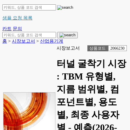
샘플 요청 목록
카트
문의
홈
>
시장보고서
>
산업용기계
시장보고서
상품코드
2066230
터널 굴착기 시장
: TBM 유형별,
지름 범위별, 컴
포넌트별, 용도
별, 최종 사용자
별 - 예측(2026-