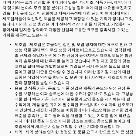
터 백 시장은 크게 성장할 준비가 되어 있습니다. 제조, 식품 가공, 제약, 에너
지 및 기타 분야의 주요 응용 분야가 고성능 필터 백에 대한 수요를 촉진하고
있습니다. 규제 요건이 진화하고 지속가능성에 대한 관심이 높아짐에 따라
제조업체들이 혁신적인 제품을 제공하고 확장할 수 있는 기회가 생겨나고 있
습니다. 이러한 산업 환경은 여러 전략적 성장 기회를 제공하고, 기업들이 시
장에서의 입지를 강화하고 다양한 산업의 고유한 요구를 충족시킬 수 있는
기회를 제공하고 있습니다.
제조업 : 제조업은 효율적인 집진 및 오염 방지에 대한 요구로 인해 고
성능 직물 필터 백의 주요 성장 기회로 떠오르고 있습니다. 엄격한 배
출 규제와 작업자 안전에 대한 관심이 높아지면서 제조업체들은 첨단
여과 솔루션에 대한 투자를 늘리고 있습니다. 특정 제조 공정에 맞는
고효율 필터 백을 개발함으로써 기업들은 공기 중 오염 물질을 크게
줄이고 환경 기준을 준수할 수 있습니다. 이러한 공기질 개선에 대한
집중은 작업장 안전을 향상시킬 뿐만 아니라 시장에서 제조업체의 평
판과 경쟁력을 높일 수 있습니다.
음료 및 식품 가공 : 음료 및 식품 산업은 제품의 순도와 위생 규정 준
수를 보장하는 여과 솔루션에 대한 수요가 증가하고 있습니다. 고성능
직물 필터 백은 가공 과정에서 불순물과 오염 물질을 제거하는 데 필
수적이며, 제품 품질 유지에 필수적인 요소입니다. 소비자의 선호도가
더 안전하고 깨끗한 제품으로 이동함에 따라 제조업체는 엄격한 업계
표준을 충족하는 특수 필터 백을 개발할 수 있는 기회를 얻게 되었습
니다. 이러한 품질과 안전에 대한 강조는 브랜드 충성도를 높이고 제
조업체에게 새로운 시장을 개척할 수 있는 기회를 제공합니다.
제약 : 제약 분야는 엄격한 청정도 및 품질 요구 사항으로 인해 큰 성장