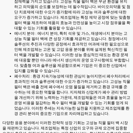
잠재력을 가지고 있습니다. 고성능 직물 필터 백은 무균 환경을 유지
하고 의약품의 순도를 보장하는 데 필수적입니다. 바이오의약품 및 첨
단 치료제에 대한 수요가 증가함에 따라 고성능 여과 솔루션에 대한
요구가 증가하고 있습니다. 제조업체는 특정 제약 공정에 맞는 맞춤형
필터 백을 제조하여 제품의 효능과 안전성을 높이고 시장 점유율을 확
대할 수 있는 기회를 활용할 수 있습니다.
에너지 분야 : 에너지 분야, 특히 석유 및 가스, 재생에너지 분야는 고
성능 직물 필터 백에 큰 성장 기회를 제공하고 있습니다. 청정에너지
솔루션의 추진과 다양한 공정에서 효과적인 여과에 대한 필요성으로
인해 제조업체는 고온 및 고압 응용 분야를 위해 설계된 혁신적인 필
터 백을 개발할 수 있습니다. 이러한 성능 중심적인 태도는 환경 문제
에 대응할 뿐만 아니라 에너지 생산자의 운영 요구사항에도 부합합니
다. 맞춤형 여과 솔루션을 제공함으로써 기업은 이 중요한 산업에서
입지를 강화할 수 있습니다.
폐수처리 : 환경 지속가능성에 대한 관심이 높아지면서 폐수처리에서
효과적인 여과 솔루션에 대한 수요가 증가하고 있습니다. 고성능 직물
필터 백은 배출 전에 폐수에서 오염 물질을 제거하고 환경 규제를 준
수하는 데 중요한 역할을 합니다. 지자체와 산업계가 폐수 관리 방법
을 개선하기 위해 노력하는 가운데, 제조업체들은 여과 효율을 높이고
운영 비용을 절감하는 특수 필터 백을 개발할 수 있는 기회를 얻게 되
었습니다. 이러한 추세는 지속가능한 실천을 지원하고 제조업체를 환
경 관리 분야의 중요한 기업으로 자리매김하고 있습니다.
다양한 응용 분야에서 이러한 전략적 성장 기회는 고성능 직물 필터 백 시장
을 재편하고 있습니다. 제조업체는 특정 산업의 요구와 규제 요건에 집중함