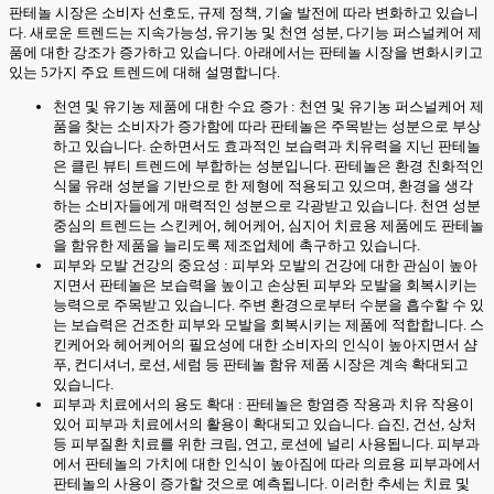
판테놀 시장은 소비자 선호도, 규제 정책, 기술 발전에 따라 변화하고 있습니
다. 새로운 트렌드는 지속가능성, 유기농 및 천연 성분, 다기능 퍼스널케어 제
품에 대한 강조가 증가하고 있습니다. 아래에서는 판테놀 시장을 변화시키고
있는 5가지 주요 트렌드에 대해 설명합니다.
천연 및 유기농 제품에 대한 수요 증가 : 천연 및 유기농 퍼스널케어 제
품을 찾는 소비자가 증가함에 따라 판테놀은 주목받는 성분으로 부상
하고 있습니다. 순하면서도 효과적인 보습력과 치유력을 지닌 판테놀
은 클린 뷰티 트렌드에 부합하는 성분입니다. 판테놀은 환경 친화적인
식물 유래 성분을 기반으로 한 제형에 적용되고 있으며, 환경을 생각
하는 소비자들에게 매력적인 성분으로 각광받고 있습니다. 천연 성분
중심의 트렌드는 스킨케어, 헤어케어, 심지어 치료용 제품에도 판테놀
을 함유한 제품을 늘리도록 제조업체에 촉구하고 있습니다.
피부와 모발 건강의 중요성 : 피부와 모발의 건강에 대한 관심이 높아
지면서 판테놀은 보습력을 높이고 손상된 피부와 모발을 회복시키는
능력으로 주목받고 있습니다. 주변 환경으로부터 수분을 흡수할 수 있
는 보습력은 건조한 피부와 모발을 회복시키는 제품에 적합합니다. 스
킨케어와 헤어케어의 필요성에 대한 소비자의 인식이 높아지면서 샴
푸, 컨디셔너, 로션, 세럼 등 판테놀 함유 제품 시장은 계속 확대되고
있습니다.
피부과 치료에서의 용도 확대 : 판테놀은 항염증 작용과 치유 작용이
있어 피부과 치료에서의 활용이 확대되고 있습니다. 습진, 건선, 상처
등 피부질환 치료를 위한 크림, 연고, 로션에 널리 사용됩니다. 피부과
에서 판테놀의 가치에 대한 인식이 높아짐에 따라 의료용 피부과에서
판테놀의 사용이 증가할 것으로 예측됩니다. 이러한 추세는 치료 및