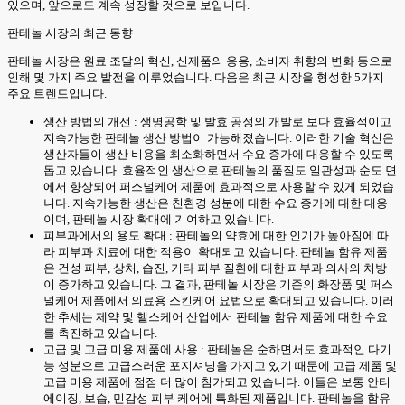
있으며, 앞으로도 계속 성장할 것으로 보입니다.
판테놀 시장의 최근 동향
판테놀 시장은 원료 조달의 혁신, 신제품의 응용, 소비자 취향의 변화 등으로
인해 몇 가지 주요 발전을 이루었습니다. 다음은 최근 시장을 형성한 5가지
주요 트렌드입니다.
생산 방법의 개선 : 생명공학 및 발효 공정의 개발로 보다 효율적이고
지속가능한 판테놀 생산 방법이 가능해졌습니다. 이러한 기술 혁신은
생산자들이 생산 비용을 최소화하면서 수요 증가에 대응할 수 있도록
돕고 있습니다. 효율적인 생산으로 판테놀의 품질도 일관성과 순도 면
에서 향상되어 퍼스널케어 제품에 효과적으로 사용할 수 있게 되었습
니다. 지속가능한 생산은 친환경 성분에 대한 수요 증가에 대한 대응
이며, 판테놀 시장 확대에 기여하고 있습니다.
피부과에서의 용도 확대 : 판테놀의 약효에 대한 인기가 높아짐에 따
라 피부과 치료에 대한 적용이 확대되고 있습니다. 판테놀 함유 제품
은 건성 피부, 상처, 습진, 기타 피부 질환에 대한 피부과 의사의 처방
이 증가하고 있습니다. 그 결과, 판테놀 시장은 기존의 화장품 및 퍼스
널케어 제품에서 의료용 스킨케어 요법으로 확대되고 있습니다. 이러
한 추세는 제약 및 헬스케어 산업에서 판테놀 함유 제품에 대한 수요
를 촉진하고 있습니다.
고급 및 고급 미용 제품에 사용 : 판테놀은 순하면서도 효과적인 다기
능 성분으로 고급스러운 포지셔닝을 가지고 있기 때문에 고급 제품 및
고급 미용 제품에 점점 더 많이 첨가되고 있습니다. 이들은 보통 안티
에이징, 보습, 민감성 피부 케어에 특화된 제품입니다. 판테놀을 함유