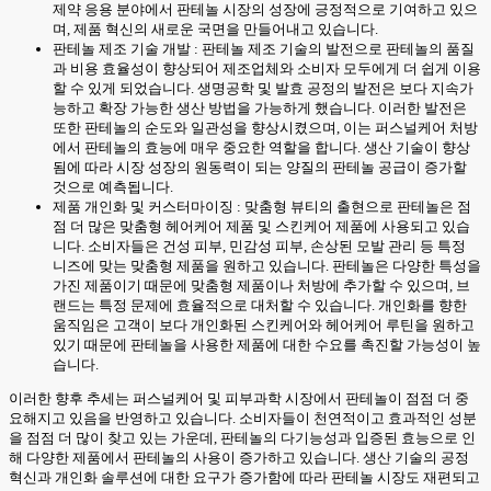
제약 응용 분야에서 판테놀 시장의 성장에 긍정적으로 기여하고 있으
며, 제품 혁신의 새로운 국면을 만들어내고 있습니다.
판테놀 제조 기술 개발 : 판테놀 제조 기술의 발전으로 판테놀의 품질
과 비용 효율성이 향상되어 제조업체와 소비자 모두에게 더 쉽게 이용
할 수 있게 되었습니다. 생명공학 및 발효 공정의 발전은 보다 지속가
능하고 확장 가능한 생산 방법을 가능하게 했습니다. 이러한 발전은
또한 판테놀의 순도와 일관성을 향상시켰으며, 이는 퍼스널케어 처방
에서 판테놀의 효능에 매우 중요한 역할을 합니다. 생산 기술이 향상
됨에 따라 시장 성장의 원동력이 되는 양질의 판테놀 공급이 증가할
것으로 예측됩니다.
제품 개인화 및 커스터마이징 : 맞춤형 뷰티의 출현으로 판테놀은 점
점 더 많은 맞춤형 헤어케어 제품 및 스킨케어 제품에 사용되고 있습
니다. 소비자들은 건성 피부, 민감성 피부, 손상된 모발 관리 등 특정
니즈에 맞는 맞춤형 제품을 원하고 있습니다. 판테놀은 다양한 특성을
가진 제품이기 때문에 맞춤형 제품이나 처방에 추가할 수 있으며, 브
랜드는 특정 문제에 효율적으로 대처할 수 있습니다. 개인화를 향한
움직임은 고객이 보다 개인화된 스킨케어와 헤어케어 루틴을 원하고
있기 때문에 판테놀을 사용한 제품에 대한 수요를 촉진할 가능성이 높
습니다.
이러한 향후 추세는 퍼스널케어 및 피부과학 시장에서 판테놀이 점점 더 중
요해지고 있음을 반영하고 있습니다. 소비자들이 천연적이고 효과적인 성분
을 점점 더 많이 찾고 있는 가운데, 판테놀의 다기능성과 입증된 효능으로 인
해 다양한 제품에서 판테놀의 사용이 증가하고 있습니다. 생산 기술의 공정
혁신과 개인화 솔루션에 대한 요구가 증가함에 따라 판테놀 시장도 재편되고