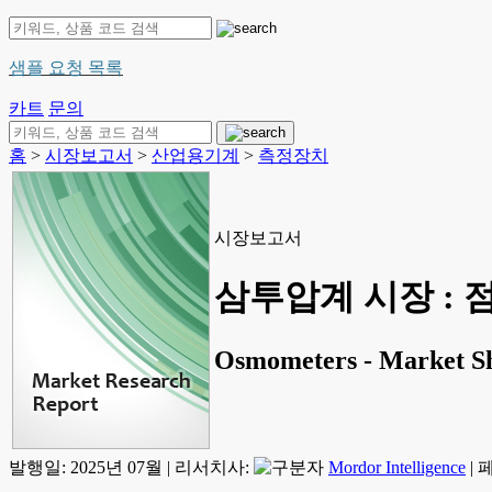
샘플 요청 목록
카트
문의
홈
>
시장보고서
>
산업용기계
>
측정장치
시장보고서
삼투압계 시장 : 점
Osmometers - Market Sha
발행일:
2025년 07월
|
리서치사:
Mordor Intelligence
|
페