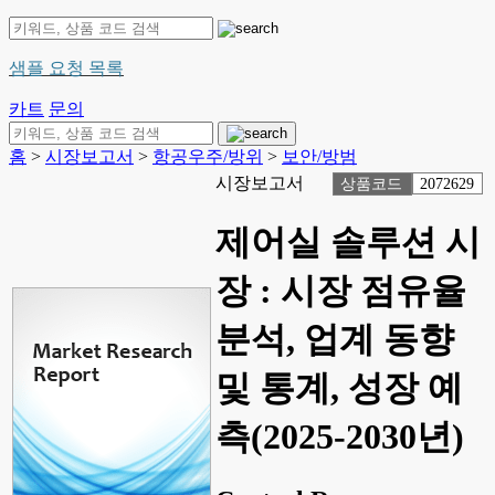
샘플 요청 목록
카트
문의
홈
>
시장보고서
>
항공우주/방위
>
보안/방범
시장보고서
상품코드
2072629
제어실 솔루션 시
장 : 시장 점유율
분석, 업계 동향
및 통계, 성장 예
측(2025-2030년)