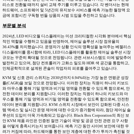
리스로 전환될 때까지 설비 교체 주기를 미루고 있습니다. 각 벤더사는 현재
하드웨어, 소프트웨어 및 5년간의 유지보수 서비스를 예측 가능한 월정액 요
금에 포함시킨 구독형 번들 상품의 시범 도입을 추진하고 있습니다.
부문별 분석
2024년, LED 비디오월 디스플레이는 미션 크리티컬한 시각화 분야에서 핵심
적인 역할을 수행하고 있음을 반영하여, 제어실 솔루션 시장 점유율의
36.43%를 차지했습니다. 운영자가 상황 인식의 명확성을 높여주는 베젤리스
디스플레이를 중시함에 따라, LED 디스플레이를 활용한 제어실 솔루션 시장
규모는 꾸준히 확대될 것으로 전망됩니다. 관련 서브시스템도 이에 발맞추어
발전하고 있으며, 첨단 컨트롤러가 고화소 밀도와 HDR 색 공간을 통합하고,
인체공학적으로 설계된 콘솔이 작업자의 피로를 줄여주고 있습니다.
KVM 및 신호 관리 스위치는 2030년까지 6.94%라는 가장 높은 연평균 성장
률(CAGR)을 보일 것으로 전망됩니다. 이러한 장치는 직원이 하나의 키보드
와 마우스를 통해 기밀 영역과 비기밀 영역을 전환할 수 있도록 함으로써, 안
전한 데이터 분리를 지원합니다. 이러한 장치는 직원이 하나의 키보드와 마
우스를 통해 기밀 영역과 비기밀 영역을 전환할 수 있도록 함으로써, 안전한
데이터 분리를 지원합니다. KVM 스위치 시장에서 보안이 강화된 다중 시스
템 액세스 및 실시간 운영 제어에 대한 수요가 증가함에 따라, 첨단 제어실 솔
루션의 도입이 더욱 가속화되고 있습니다. Black Box Corporation의 최신 보
안 KVM 제품 라인은 인증된 절연 기술이 국방 및 공공 안전 관련 요구 사항
을 어떻게 충족시키는지 보여줍니다. 예측 기간 동안 사이버 보안에 대한 우
려가 커짐에 따라, 하드웨어를 통한 보안 계층에 대한 추가 투자가 촉진될 것