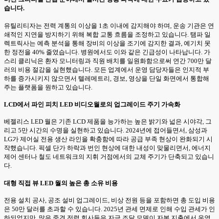
습니다.
유틸리티자는 전력 계통의 이상을 1초 이내에 감지해야 하며, 운송 기관은 연
쇄적인 지연을 방지하기 위해 복합 교통 흐름을 조정하고 있습니다. 탬파 일
렉트릭사는 예측 분석을 통해 장비의 이상을 조기에 감지한 결과, 예기치 못
한 정전을 40% 줄였습니다. 병원에서도 이와 같은 긴급성이 나타납니다. 가
스리 클리닉은 환자 모니터링과 직원 배치를 일원화함으로써 연간 700만 달
러의 비용 절감을 실현했습니다. 모든 업계에서 운영 담당자들은 인지적 부
하를 증가시키지 않으면서 텔레메트리, 경보, 영상을 단일 화면에서 통합해
주는 플랫폼을 원하고 있습니다.
LCD에서 파인 피치 LED 비디오월로의 업그레이드 주기 가속화
베젤리스 LED 월은 기존 LCD 제품을 능가하는 높은 밝기와 넓은 시야각, 그
리고 5만 시간의 수명을 실현하고 있습니다. 2024년에 접어들면서, 삼성과
LG가 제어실 전용 생산 라인을 확충함에 따라 공급 부족 현상이 완화되기 시
작했습니다. 픽셀 단가 하락과 번인 현상에 대한 내성이 맞물리면서, 에너지
제어 센터나 철도 네트워크의 지휘 거점에서의 교체 주기가 단축되고 있습니
다.
대형 직접 뷰 LED 월의 높은 총 소유 비용
전용 설치 공사, 공조 설비 업그레이드, 비상 전원 등을 포함하면 총 도입 비용
은 50만 달러를 초과할 수 있습니다. 2025년 관세 면제로 인해 수입 관세가 인
하되었지만, 많은 중견 전력 회사들은 자금 조달 모델이 자본 지출에서 운영