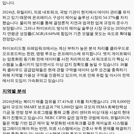
입니다.
2024년, 유틸리티, 의료 네트워크, 국방 기관이 현지에서 데이터 관리를 유지
하고 있기 때문에 온프레미스 구성이 제어실 솔루션 시장의 54.37%를 차지
했습니다. 물리적 분리를 통해 결정론적 지연과 엄격한 업계 규정의 준수가
보장됩니다. 그러나 하이브리드 방식의 제어실 솔루션 시장 규모는 2030년까
지 연평균 성장률(CAGR) 8.64%에 힘입어 기존 모델을 웃도는 속도로 확대될
전망입니다.
하이브리드형 프레임워크에서는 계산 부하가 높은 분석 처리를 클라우드로
오프로드하는 한편, 명령 루프는 온프레미스에 유지합니다. 엣지 게이트웨이
는 암호화된 동기화 전에 데이터를 사전 처리하므로, AI 워크로드가 핵심 시
스템을 노출시키지 않으면서도 이상 감지 정확도를 높일 수 있습니다. 퍼블
릭 클라우드 공급업체들은 현재 관할 구역별 데이터 상주 요건을 충족하기
위해 지역별 가용성 구역을 인증하고 있으며, 이로 인해 유럽 및 아시아 전역
에서의 도입이 가속화되고 있습니다.
지역별 분석
2024년에는 북미가 매출 점유율 37.41%로 1위를 차지했습니다. 2억 8,000만
달러 규모의 SMART 보조금과 7억 5,000만 달러 규모의 FEMA 회복탄력성
기금 등 연방 정부 프로그램을 통해 교통 관리 센터와 비상 대응 시설의 현대
화가 진행되고 있습니다. NERC CIP와 같은 엄격한 규범에 따라, 유틸리티자
들은 역할 기반 접근 제어 및 부문화된 네트워크를 갖춘 제어실로 시스템을
업그레이드해야 하는 반면, 의료 시스템에서는 간호사 부족 문제를 해결하기
위해 통합 환자 모니터링 시스템에 대한 투자가 진행되고 있습니다.