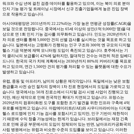
워크와 수십 년에 걸친 검증 데이터를 활용하고 있으며, 이는 북미 의료 분야
인지 기능 평가 및 트레이닝 시장에서 신규 진출기업들에게 높은 진입 장벽
으로 작용하고 있습니다.
아시아태평양은 2031년까지 22.22%라는 가장 높은 연평균 성장률(CAGR)을
보일 것으로 전망됩니다. 중국에서는 65세 이상의 성인(1억 9,000만 명)을 대
상으로 연 1회 인지 기능 검사를 의무화하고 있습니다. 인도는 2028년까지 1
차 의료 센터를 통해 5,000만 건의 선별 검사를 실시하는 것을 목표로 하고 있
습니다. 일본에서는 고령화가 진행되는 인구 구조와 300억 엔 규모의 디지털
헬스 기금 덕분에 재택 모니터링 도입이 촉진되고 있습니다. 호주에서는 기
억 클리닉의 보급률이 42%에 달하지만, 절대적인 건수는 여전히 적은 임베디
드니다. 한국의 국가 치매 계획에서는 2030년까지 80%의 커버리지를 목표로
하고 있으며, 연간 1,500만 건의 평가를 처리할 수 있는 플랫폼에 대한 수요가
발생하고 있습니다.
유럽, 중동 및 아프리카, 남미의 상황은 제각각입니다. 독일에서는 낮은 보험
환급률과 사전 승인 절차의 장벽이 1차 진료 현장에서의 도입을 가로막고 있
습니다. 영국에서는 50개 진료소에서 디지털 검사 시범 사업이 진행되고 있
지만, 예산 제약으로 인해 전국적인 확대가 지연되고 있습니다. 프랑스는
2029년까지 컴퓨터화된 도구를 포함한 조기 발견을 위한 인프라 구축에 4억
유로를 배정하고 있습니다. 아랍에미리트(UAE)와 사우디아라비아는 디지털
헬스 로드맵에 인지 기능 검사를 포함시키고 있지만, 인구 기반이 제한적이
기 때문에 수익 창출 가능성에는 한계가 있습니다. 브라질에서는 재정 긴축
으로 인해 공공 부문에서의 도입이 정체되어 있는 반면, 남아프리카공화국의
사립 병원에서는 유럽과 비슷한 수준의 도입률을 보이고 있습니다. 이러한