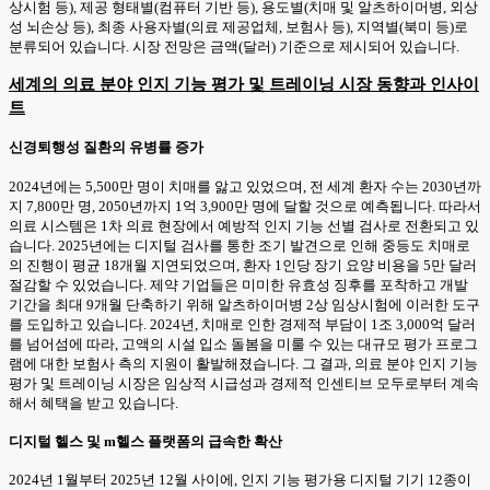
상시험 등), 제공 형태별(컴퓨터 기반 등), 용도별(치매 및 알츠하이머병, 외상
성 뇌손상 등), 최종 사용자별(의료 제공업체, 보험사 등), 지역별(북미 등)로
분류되어 있습니다. 시장 전망은 금액(달러) 기준으로 제시되어 있습니다.
세계의 의료 분야 인지 기능 평가 및 트레이닝 시장 동향과 인사이
트
신경퇴행성 질환의 유병률 증가
2024년에는 5,500만 명이 치매를 앓고 있었으며, 전 세계 환자 수는 2030년까
지 7,800만 명, 2050년까지 1억 3,900만 명에 달할 것으로 예측됩니다. 따라서
의료 시스템은 1차 의료 현장에서 예방적 인지 기능 선별 검사로 전환되고 있
습니다. 2025년에는 디지털 검사를 통한 조기 발견으로 인해 중등도 치매로
의 진행이 평균 18개월 지연되었으며, 환자 1인당 장기 요양 비용을 5만 달러
절감할 수 있었습니다. 제약 기업들은 미미한 유효성 징후를 포착하고 개발
기간을 최대 9개월 단축하기 위해 알츠하이머병 2상 임상시험에 이러한 도구
를 도입하고 있습니다. 2024년, 치매로 인한 경제적 부담이 1조 3,000억 달러
를 넘어섬에 따라, 고액의 시설 입소 돌봄을 미룰 수 있는 대규모 평가 프로그
램에 대한 보험사 측의 지원이 활발해졌습니다. 그 결과, 의료 분야 인지 기능
평가 및 트레이닝 시장은 임상적 시급성과 경제적 인센티브 모두로부터 계속
해서 혜택을 받고 있습니다.
디지털 헬스 및 m헬스 플랫폼의 급속한 확산
2024년 1월부터 2025년 12월 사이에, 인지 기능 평가용 디지털 기기 12종이