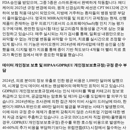
FDA 승인을 받았으며, 그중 5종은 스마트폰에서 완벽하게 작동합니다. 메디
케어의 2025년 규정 변경에 따라, 원격 신경심리학 세션은 CPT 96132에 근거
하여 보험 적용 대상이 되었으며, 지방에 거주하는 환자들의 병원 방문 부담
이 줄어들었습니다. 영국의 MHRA(의약품 및 의료기기 규제청)는 현재, 선행
제품이 존재하는 경우 의료기기로서의 소프트웨어(SaaS)형 인지 기능 평가
도구에 대해, 완전한 임상시험 대신 알고리즘적 동등성을 근거로 삼는 것을
인정하고 있습니다. 매주 실시되는 자가 검사를 통해, 일회성 내원만으로는
파악할 수 없는 개인별 변동을 파악할 수 있어, 치료를 실시간으로 조정할 수
있게 됩니다. 이 기능은 바이오젠이 2024년에 레카네맙에 대한 승인을 신청
했을 때, 디지털 평가 지표를 통해 종이 기반 척도보다 4개월 더 빨리 치료 효
과가 확인된 점에서 매우 중요한 역할을 했습니다.
데이터 개인정보 보호 및 HIPAA/GDPR(EU 개인정보보호규정) 규정 준수 부
담
2024년, 의료 분야의 정보 유출로 인한 평균 비용은 1,090만 달러에 달했으
며, 시계열 인식 데이터 세트는 랜섬웨어의 매력적인 표적이 되고 있습니다.
GDPR(EU 개인정보보호규정)에서는 인식 데이터를 '특별 카테고리 정보'로
취급하고 있으며, 공급업체는 암호화 및 제3자 감사를 도입해야 할 의무가 있
습니다. 2024년에는 조사관에 의한 접근 제어 미비 사실이 드러남에 따라, 한
벤더가 HIPAA 위반으로 480만 달러의 벌금을 부과받는 사태가 발생했으며,
이에 따라 규정 준수 체제가 충분히 갖춰지지 않은 스타트업 기업에 대한 벤
처 자금 조달이 주춤하고 있습니다. 소규모 D2C(소비자 직접 판매) 플랫폼의
경우, GDPR(EU 개인정보보호규정) 준수를 위한 호스팅 비용으로 발생하는
40-60%의 추가 비용을 부담하기보다는 유럽연합(EU) 시장에서 철수하는 사