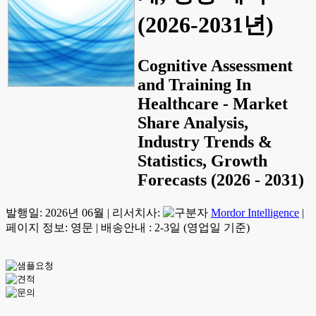
(2026-2031년)
Cognitive Assessment
and Training In
Healthcare - Market
Share Analysis,
Industry Trends &
Statistics, Growth
Forecasts (2026 - 2031)
발행일:
2026년 06월
|
리서치사:
Mordor Intelligence
|
페이지 정보: 영문
|
배송안내 : 2-3일 (영업일 기준)