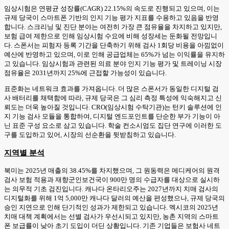
임상시험은 연평균 성장률(CAGR) 22.15%의 속도로 진행되고 있으며, 이는
규제 당국이 스마트폰 기반의 인지 기능 평가 지표를 수용하고 있음을 반영
합니다. 스크리닝 및 진단 분야는 여전히 가장 큰 점유율을 차지하고 있지만,
보험 급여 제한으로 인해 임상시험 수요에 비해 성장세는 둔화될 전망입니
다. 스폰서는 피험자 등록 기간을 단축하기 위해 검사 1회당 비용을 아낌없이
예산에 반영하고 있으며, 이로 인해 공급업체는 65%가 넘는 이익률을 유지하
고 있습니다. 임상시험과 관련된 의료 분야 인지 기능 평가 및 트레이닝 시장
점유율은 2031년까지 25%에 근접할 가능성이 있습니다.
표준화는 네트워크 효과를 가져옵니다. 더 많은 스폰서가 동일한 디지털 검
사 배터리를 채택함에 따라, 규제 당국은 그 심리 측정 특성에 익숙해지고 신
뢰도는 더욱 높아질 것입니다. CRO(임상시험 수탁기관)는 턴키 솔루션에 인
지 기능 검사 모듈을 통합하여, 디지털 엔드포인트를 단순한 부가 기능이 아
닌 표준 구성 요소로 삼고 있습니다. 학술 컨소시엄도 집단 연구에 이러한 도
구를 도입하고 있어, 시장의 선순환을 뒷받침하고 있습니다.
지역별 분석
북미는 2025년 매출의 38.45%를 차지했으며, 그 원동력은 메디케어의 원격
검사 보험 적용과 재향군인보건국이 900만 명의 수급자를 대상으로 실시하
는 의무적 기초 검진입니다. 캐나다 온타리오주는 2027년까지 치매 검사의
디지털화를 위해 1억 5,000만 캐나다 달러의 예산을 편성했으나, 규제 당국의
승인 지연으로 인해 단기적인 성과가 제한되고 있습니다. 멕시코의 2025년
치매 대책 계획에서는 선별 검사가 우선시되고 있지만, 농촌 지역의 스마트
폰 보급률이 낮아 초기 도입이 더딘 상황입니다. 기존 기업들은 보험사 네트