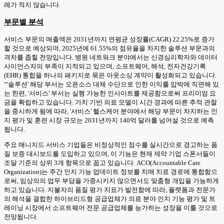
례가 적지 않습니다.
부문별 분석
서비스 부문의 매출액은 2031년까지 연평균 성장률(CAGR) 22.25%로 증가
할 것으로 예상되며, 2025년에 61.55%의 점유율을 차지한 솔루션 부문과의
격차를 좁힐 전망입니다. 병원 네트워크 분야에서는 신경심리학자와 데이터
사이언스자의 부족이 지적되고 있으며, 소프트웨어, 해석, 전자건강기록
(EHR) 통합을 하나의 패키지로 묶은 아웃소싱 계약이 활성화되고 있습니다.
“'솔루션' 해당 부서는 오픈소스 대체 수단으로 인한 이익률 압박에 직면해 있
는 한편, '서비스' 부서는 실행 가능한 인사이트를 제공함으로써 프리미엄 요
금을 확립하고 있습니다. 가치 기반 의료 모델이 시간 경과에 따른 추적 관찰
을 중시하게 됨에 따라, '서비스' 헬스케어 분야에서 해당 부문이 차지하는 인
지 평가 및 훈련 시장 규모는 2031년까지 140억 달러를 넘어설 것으로 예측
됩니다.
주요 매니지드 서비스 기업들은 비정상적인 점수를 실시간으로 경고하는 품
질 보증 대시보드를 도입하고 있으며, 이 기능은 현재 제약 기업 스폰서들이
조달 기준의 상위 3개 항목으로 꼽고 있습니다. ACO(Accountable Care
Organization)는 주간 인지 기능 업데이트 정보를 치매 치료 경로에 통합함으
로써, 임상의의 업무 부담을 가중시키지 않으면서도 맞춤형 개입을 가능하게
하고 있습니다. 지불자의 품질 평가 지표가 발전함에 따라, 플랫폼과 전문가
의 해석을 결합한 하이브리드형 공급업체가 의료 분야 인지 기능 평가 및 트
레이닝 시장에서 소프트웨어 전문 공급업체를 능가하는 성장을 이룰 것으로
전망됩니다.