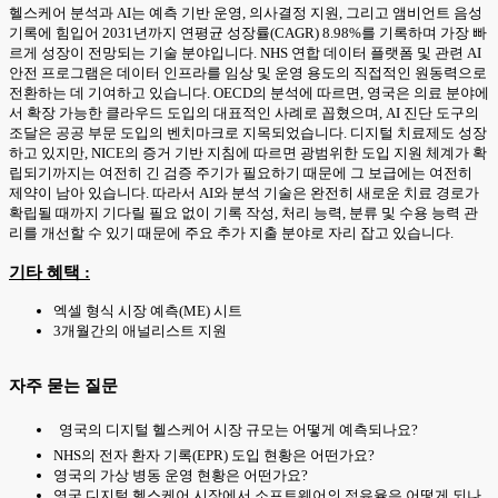
헬스케어 분석과 AI는 예측 기반 운영, 의사결정 지원, 그리고 앰비언트 음성
기록에 힘입어 2031년까지 연평균 성장률(CAGR) 8.98%를 기록하며 가장 빠
르게 성장이 전망되는 기술 분야입니다. NHS 연합 데이터 플랫폼 및 관련 AI
안전 프로그램은 데이터 인프라를 임상 및 운영 용도의 직접적인 원동력으로
전환하는 데 기여하고 있습니다. OECD의 분석에 따르면, 영국은 의료 분야에
서 확장 가능한 클라우드 도입의 대표적인 사례로 꼽혔으며, AI 진단 도구의
조달은 공공 부문 도입의 벤치마크로 지목되었습니다. 디지털 치료제도 성장
하고 있지만, NICE의 증거 기반 지침에 따르면 광범위한 도입 지원 체계가 확
립되기까지는 여전히 긴 검증 주기가 필요하기 때문에 그 보급에는 여전히
제약이 남아 있습니다. 따라서 AI와 분석 기술은 완전히 새로운 치료 경로가
확립될 때까지 기다릴 필요 없이 기록 작성, 처리 능력, 분류 및 수용 능력 관
리를 개선할 수 있기 때문에 주요 추가 지출 분야로 자리 잡고 있습니다.
기타 혜택 :
엑셀 형식 시장 예측(ME) 시트
3개월간의 애널리스트 지원
자주 묻는 질문
영국의 디지털 헬스케어 시장 규모는 어떻게 예측되나요?
NHS의 전자 환자 기록(EPR) 도입 현황은 어떤가요?
영국의 가상 병동 운영 현황은 어떤가요?
영국 디지털 헬스케어 시장에서 소프트웨어의 점유율은 어떻게 되나