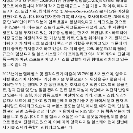
시장의 서비스 규모는 2026-2031년 연평균 성장률(CAGR) 9.08%로 확대될
것으로 예측됩니다. NHS의 각 기관은 대규모 시스템 가동 시작 이후, 매니지
드 서비스, 도입 지원, 최적화 작업 및 AI-as-a-Service(AaaS)로 더 많은 예산을
전환하고 있습니다. EPR(전자 환자 기록)의 사용성 조사에 따르면, NHS 직원
중 단 34%만이 EPR 덕분에 업무 효율이 향상되었다고 느끼고 있는 것으로
나타났습니다. 이는 트러스트가 교육, 워크플로우 재설계, 도입 후 지원에 더
많은 비용을 투자하고 있는 이유를 설명하는 한 가지 요인입니다. 하드웨어
시장 규모는 여전히 작지만, 가상 병동 키트, 연결형 웨어러블 기기, 원격 모니
터링 기기가 재택 간호 모델에서 핵심적인 역할을 수행하고 있기 때문에 여
전히 중요한 위치를 차지하고 있습니다. 계획 중인 20억 파운드(25억 달러)
규모의 '임상 디지털 헬스 시스템 2.0'이 프레임워크 역시 NHS 계약이 단일 제
품 구매가 아닌, 소프트웨어 및 서비스를 결합한 제공 형태로 전환되고 있음
을 보여줍니다.
2025년에는 텔레헬스 및 원격의료가 매출의 35.79%를 차지했으며, 영국 디
지털 헬스케어 시장에서 가장 큰 기술 부문으로서의 위상을 유지했습니다.
이러한 우위는 팬데믹 기간 동안 도입된 조치의 장기적인 여파, 특히 응급 진
료, 경과 관찰 및 만성 질환 관리의 진료 경로 재설계 측면에서 여전히 반영되
고 있습니다. 또한, 가상 병동 모델이 여전히 연결 기기, 경보 시스템, 임상의
용 대시보드에 의존하고 있기 때문에 이러한 기술 기반 하에서 원격 환자 모
니터링도 확대되고 있습니다. m헬스 용도는 양식, 메시징, 예약 관리, 만성 질
환 관리 관련 소통을 점점 더 많이 지원하게 된 NHS 앱의 기능 확충 덕분에 혜
택을 보고 있습니다. 디지털 헬스 시스템은 소수의 플랫폼 제공업체를 중심
으로 통합이 진행되고 있으며, 이에 따라 영국 디지털 헬스케어 업계 전반에
서 기술 스택의 통합이 진행되고 있습니다.