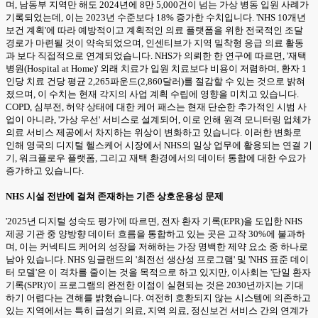
며, 남동부 지역만 해도 2024년에 8만 5,000건이 넘는 가상 병동 입원 사례가
기록되었는데, 이는 2023년 수준보다 18% 증가한 수치입니다. 'NHS 10개년
보건 계획'에 따라 예방적이고 계획적인 의료 플랫폼을 위한 전국적인 조달
경로가 마련될 것이 약속되었으며, 인센티브가 지역 밀착형 응급 의료 활동
과 보다 직접적으로 연계되었습니다. NHS가 의뢰한 한 연구에 따르면, '재택
병원(Hospital at Home)' 외래 치료가 입원 치료보다 비용이 저렴하며, 환자 1
인당 치료 건당 평균 2,265파운드(2,860달러)를 절감할 수 있는 것으로 밝혀
졌으며, 이 수치는 현재 각지의 사업 계획 수립에 영향을 미치고 있습니다.
COPD, 심부전, 허약 상태에 대한 케어 패스는 현재 단순한 추가적인 시범 사
업이 아니라, '가상 우선' 서비스로 설계되어, 이로 인해 원격 모니터링 업체가
의료 서비스 제공에서 차지하는 위상이 변화하고 있습니다. 이러한 변화로
인해 영국의 디지털 헬스케어 시장에서 NHS의 일상 업무에 활용되는 연결 기
기, 워크플로우 플랫폼, 그리고 재택 환경에서의 데이터 통합에 대한 수요가
증가하고 있습니다.
NHS 시설 전반에 걸쳐 존재하는 기존 상호운용성 문제
'2025년 디지털 성숙도 평가'에 따르면, 전자 환자 기록(EPR)을 도입한 NHS
제공 기관 중 양방향 데이터 흐름을 통합하고 있는 곳은 고작 30%에 불과하
며, 이는 커넥티드 케어의 성장을 저해하는 가장 명백한 제약 요소 중 하나로
남아 있습니다. NHS 잉글랜드의 '최전선 생산성 프로그램' 및 'NHS 표준 데이
터 모델'은 이 격차를 줄이는 것을 목적으로 하고 있지만, 이사회는 '단일 환자
기록(SPR)'이 프로그램의 완전한 이점이 실현되는 것은 2030년까지는 기대
하기 어렵다는 견해를 밝혔습니다. 여전히 호환되지 않는 시스템에 의존하고
있는 지역에서는 특히 급성기 의료, 지역 의료, 정신보건 서비스 간의 연계가