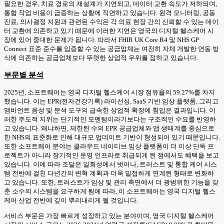
필요한 경우, 치료 경로의 재설계가 지연되고, 데이터 교환 속도가 저하되며,
통합 작업 비용이 급증하는 상황에 직면하고 있습니다. 원격 모니터링, 공동
진료, 의사결정 지원과 관련된 수익은 각 의료 현장 간의 신뢰할 수 있는 데이
터 교환에 의존하고 있기 때문에 이러한 지연은 영국의 디지털 헬스케어 시
장에 있어 중대한 문제가 됩니다. 따라서 FHIR UK Core R4 및 NHS GP
Connect 표준 준수를 입증할 수 있는 공급업체는 여전히 자체 개발한 연동 방
식에 의존하는 공급업체보다 뚜렷한 상업적 우위를 점하고 있습니다.
부문별 분석
2025년, 소프트웨어는 영국 디지털 헬스케어 시장 점유율의 59.27%를 차지
했습니다. 이는 EPR(전자건강기록) 라이선싱, SaaS 기반 임상 플랫폼, 그리고
앰비언트 음성 및 분석 도구의 급속한 상업적 확장에 힘입은 결과입니다. 이
러한 주도적 지위는 단기적인 모멘텀이라기보다는 구조적인 수요를 반영하
고 있습니다. 왜냐하면, 제한된 수의 EPR 공급업체와 앱 생태계를 중심으로
한 NHS의 표준화로 인해 대규모 업데이트 기반이 형성되어 있기 때문입니다.
또한 소프트웨어 분야는 클라우드 네이티브 임상 플랫폼이 더 이상 단독 프
로젝트가 아니라 장기적인 운영 인프라로 취급되게 된 점에서도 혜택을 보고
있습니다. 이에 따라 조달은 일회성에서 벗어나, 트러스트 및 통합 케어 시스
템 전반에 걸친 다년간의 변혁 계획과 더욱 밀접하게 연계된 형태로 변화하
고 있습니다. 또한, 트러스트가 임상 및 관리 측면에서 더 광범위한 기능을 갖
춘 소수의 시스템을 요구하게 됨에 따라, 이 소프트웨어는 영국 디지털 헬스
케어 산업 전반에 깊이 뿌리내리게 될 것입니다.
서비스 부문은 가장 빠르게 성장하고 있는 분야이며, 영국 디지털 헬스케어