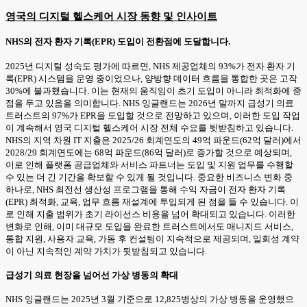
영국의 디지털 헬스케어 시장 동향 및 인사이트
NHS의 전자 환자 기록(EPR) 도입이 전환점에 도달합니다.
2025년 디지털 성숙도 평가에 따르면, NHS 제공업체의 93%가 전자 환자 기
록(EPR) 시스템을 운영 중이었으나, 양방향 데이터 흐름을 통합한 곳은 고작
30%에 불과했습니다. 이는 현재의 움직임이 초기 도입이 아니라 최적화에 중
점을 두고 있음을 의미합니다. NHS 잉글랜드는 2026년 말까지 급성기 의료
트러스트의 97%가 EPR을 도입할 것으로 전망하고 있으며, 이러한 도입 작업
이 계속해서 영국 디지털 헬스케어 시장 전체 수요를 뒷받침하고 있습니다.
NHS의 지역 차원 IT 지출은 2025/26 회계연도의 49억 파운드(62억 달러)에서
2028/29 회계연도에는 68억 파운드(86억 달러)로 증가할 것으로 예상되며,
이로 인해 플랫폼 공급업체와 서비스 파트너는 도입 및 지원 업무를 수행할
수 있는 더 긴 기간을 확보할 수 있게 될 것입니다. 중요한 비즈니스 변화 중
하나로, NHS 최전선 생산성 프로그램을 통해 수익 자금이 전자 환자 기록
(EPR) 최적화, 교육, 업무 흐름 재설계에 투입되게 된 점을 들 수 있습니다. 이
로 인해 지출 범위가 초기 라이선스 비용을 넘어 확대되고 있습니다. 이러한
변화로 인해, 이미 대규모 도입을 완료한 트러스트에서도 매니지드 서비스,
통합 지원, 사용자 교육, 가동 후 컨설팅이 지속적으로 제공되며, 일회성 계약
이 아닌 지속적인 계약 가치가 뒷받침되고 있습니다.
급성기 의료 현장을 넘어선 가상 병동의 확대
NHS 잉글랜드는 2025년 3월 기준으로 12,825병상의 가상 병동을 운영했으