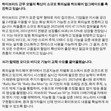
하이브리드 근무 모델의 확산이 소규모 회의실용 하드웨어 업그레이드를 촉
진하고 있습니다.
하이브리드 근무가 표준 업무 형태로 자리 잡으면서, 기업들은 미사용 공간
을 2-6명을 수용할 수 있는 화상 회의가 가능한 소규모 회의실로 전환하고 있
습니다. 허들룸과 소규모 회의실은 2025년에 이미 47.11%의 점유율을 차지
하고 있으며, 2031년까지 연평균 성장률(CAGR) 16.53%로 성장할 전망입니
다. 이는 대규모 임원 회의실에서 자금이 이동하고 있음을 반영하고 있습니
다. 360도 비디오, AI 기반 스피커 추적, USB-C 도킹 기능을 갖춘 새로운 올인
원 바는 설치를 간소화하고 핫데스크 사용을 가능하게 합니다. 그 결과, 조직
의 모든 수준에서 고품질의 협업이 확산되어 출장 예산 절감과 민첩한 업무
흐름의 가속화로 이어지고 있습니다.
AI가 탑재된 오디오·비디오 기능이 교체 수요를 끌어올렸습니다.
회의실용 하드웨어 분야에서 인공지능은 차별화 요소에서 표준 요건으로 전
환되고 있으며, 레거시 시스템은 실시간 처리에 필요한 연산 능력이 부족하
기 때문에 업데이트 주기가 빨라지고 있습니다. 2025년에 출시된 로지텍의
“Rally Bar”와 “Rally Bar Mini”는 AI 기반의 자동 프레임 조정, 화자 추적, 노
이즈 억제 기능을 통합하여, 수동으로 카메라를 조정할 필요 없이 방송 품질
의 영상을 촬영합니다. 자브라의 “PanaCast 50”는 3대의 13메가픽셀 카메라
와 엣지 기반 AI를 채택하여, 지능형 줌 기능을 갖춘 180도 파노라마 시야를
구현함으로써, 원격 참가자들이 신체 언어나 화이트보드 내용을 확실하게 파
악할 수 있도록 합니다.