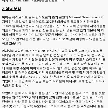
텍의 ‘Rally Bar Mini” 시스템을 도입했습니다.
지역별 분석
북미는 하이브리드 근무 방식으로의 조기 전환과 Microsoft Teams Rooms의
광범위한 도입 실적을 바탕으로, 2025년 회의실용 하드웨어 시장 매출의
35.84%를 차지했습니다. 많은 기업들이 반도체 가격의 안정화와 지속가능성
지표의 개선을 기다리는 동안 신규 도입을 일시 중단하고 있기 때문에 이 지
역의 성장은 눈부시다기보다는 꾸준한 임베디드니다. 이러한 성숙도는 대규
모 신규 도입보다는 기존 설비의 업그레이드로 초점이 이동하고 있음을 반영
하고 있습니다.
아시아태평양은 2026년부터 2031년까지 연평균 성장률(CAGR) 17.63%를
나타낼 것으로 예측되며, 이는 명백한 성장 동력이 되고 있습니다. 중국과 인
도에서 기업들의 디지털화 물결은 일본과 한국의 정부 주도의 스마트시티 프
로젝트와 시기를 같이하고 있으며, 이로 인해 모든 기능을 갖춘 회의실 키트
에 대한 대량 주문이 이어지고 있습니다. 현지 조립 공장 및 판매 파트너들이
리드타임을 단축함으로써, 지역 제조업체들은 미국 및 유럽의 기존 기업들에
비해 우위를 점하고 있습니다. 이러한 추세는 신흥 경제국 전반에 걸쳐 중소
기업에서의 도입 확대와 공공 부문의 디지털화 이니셔티브에 힘입어 더욱 가
속화되고 있습니다.
유럽에서는 에너지 효율이 높은 엔드포인트와 순환형 경제 프로그램을 뒷받
침하는 엄격한 ESG 정책에 힘입어 균형 잡힌 성장세를 보이고 있습니다. 라
틴아메리카와 중동 및 아프리카는 절대 수치상으로는 규모가 작지만, 은행,
석유 및 가스, 고등교육 부문에서 프로젝트 수가 증가하는 추세입니다. 환율