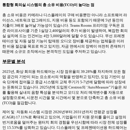
통합형 회의실 시스템의 총 소유 비용(TCO)이 높다는 점
총 소유 비용은 카메라나 디스플레이의 구매 비용뿐만 아니라 소프트웨어 라
이선스, 네트워크 업그레이드, 지원 비용 등도 포함되기 때문에 5년 동안의
지출이 3배로 늘어날 가능성이 있습니다. Teams Rooms 프리미엄 구독은 표
준 라이프사이클 기준 1실당 2,400달러의 추가 비용이 발생하며, 복잡한 회의
실 설치에 드는 인건비는 4만 5,000달러에 달할 수도 있습니다. 무선 프레젠
테이션 및 자동 설정 기능이 탑재된 오디오 장비를 제공하는 업체들은 이러
한 비용 절감을 목표로 하고 있지만, 자금 면에서의 장벽이 여전히 존재하기
때문에 소규모 조직에서는 본격적인 도입을 주저하고 있습니다.
부문별 분석
2025년, 화상 회의용 하드웨어는 시장 점유율의 39.28%를 차지하며 모든 협
업 공간의 기반이 되는 요소로서의 역할을 반영하고 있지만, 도입 기반이 성
숙 단계에 접어들고 중급 시스템의 교체 주기가 5-7년에 달함에 따라 성장세
는 둔화되고 있습니다. 2025년에 도입된 Crestron의 ‘AutoMeasure”기술은 AI
를 활용해 실내의 음향 특성을 분석하고 오디오 처리 매개변수를 자동으로
설정함으로써, 시운전 시간을 몇 시간에서 몇 분으로 단축하고 총 소유 비용
(TCO)을 절감합니다.
제어 및 ·자동화 시스템 시장은 2026년부터 2031년까지 연평균 성장률
(CAGR) 17.11%로 확대되고 있으며, 기업들이 IT 지원 문의를 줄이고 설정의
번거로움을 덜어주는 원터치 회의 경험을 우선시함에 따라 시장 전체 성장률
인 15.53%를 상회하고 있습니다. 디스플레이 및 프레젠테이션용 하드웨어는