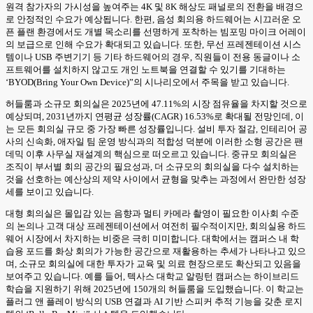
원격 참가자의 가시성을 높여주는 4K 및 8K 해상도 패널로의 전환을 배경으
로 안정적인 수요가 예상됩니다. 한편, 음성 회의용 하드웨어는 시끄러운 오
픈 플랜 환경에서도 개별 목소리를 선명하게 포착하는 빔포밍 마이크 어레이
의 보급으로 인해 수요가 확대되고 있습니다. 또한, 무선 프레젠테이션 시스
템이나 USB 주변기기 등 기타 하드웨어의 경우, 직원들이 전용 동글이나 소
프트웨어를 설치하지 않고도 개인 노트북을 연결할 수 있기를 기대하는
‘BYOD(Bring Your Own Device)”의 시나리오에서 주목을 받고 있습니다.
허들룸과 소규모 회의실은 2025년에 47.11%의 시장 점유율을 차지할 것으로
예상되며, 2031년까지 연평균 성장률(CAGR) 16.53%로 확대될 전망인데, 이
는 모든 회의실 규모 중 가장 빠른 성장률입니다. 설비 투자 절감, 인테리어 공
사의 신속화, 애자일 팀 운영 방식과의 적합성 덕분에 이러한 소형 공간은 팬
데믹 이후 사무실 재설계의 핵심으로 떠오르고 있습니다. 중규모 회의실은
조직이 부서별 회의 공간의 필요성과, 더 소규모의 회의실을 다수 설치하는
것을 선호하는 예산상의 제약 사이에서 균형을 맞추는 과정에서 완만한 성장
세를 보이고 있습니다.
대형 회의실은 몰입감 있는 음향과 멀티 카메라 촬영이 필요한 이사회 수준
의 논의나 고객 대상 프레젠테이션에서 여전히 필수적이지만, 회의실용 하드
웨어 시장에서 차지하는 비중은 극히 미미합니다. 대학에서는 캠퍼스 내 학
습용 포드를 화상 회의가 가능한 공간으로 재활용하는 추세가 나타나고 있으
며, 소규모 회의실에 대한 투자가 교육 및 의료 현장으로도 확산되고 있음을
보여주고 있습니다. 예를 들어, 텍사스 대학교 알링턴 캠퍼스는 하이브리드
학습을 지원하기 위해 2025년에 150개의 허들룸을 도입했습니다. 이 학교는
플러그 앤 플레이 방식의 USB 연결과 AI 기반 스피커 추적 기능을 갖춘 로지