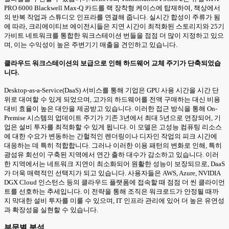
PRO 6000 Blackwell Max-Q 카드를 랙 장착형 케이스에 탑재하여, 책상에서
의 반복 작업과 스튜디오 인프라를 연결해 줍니다. 실시간 합성이 주류가 됨
에 따라, 크리에이티브 에이전시들은 지연 시간이 최적화된 스토리지와 25기
가비트 네트워크를 통합한 워크스테이션 번들을 점점 더 많이 지정하고 있으
며, 이는 수익성이 높은 주변기기 매출을 견인하고 있습니다.
클라우드 워크스테이션의 보급으로 인해 하드웨어 교체 주기가 단축되었습
니다.
Desktop-as-a-Service(DaaS) 서비스를 통해 기업은 GPU 사용 시간을 시간 단
위로 대여할 수 있게 되었으며, 고가의 하드웨어를 전액 구매하는 대신 비용
대비 효율이 높은 대안을 제공받고 있습니다. 이러한 접근 방식을 통해 On-
Premise 시스템의 업데이트 주기가 기존 3년에서 최대 5년으로 연장되어, 기
업은 설비 투자를 최적화할 수 있게 됩니다. 이 모델은 고성능 컴퓨팅 리소스
에 대한 수요가 변동하는 간헐적인 렌더링이나 디자인 작업의 피크 시간에
대응하는 데 특히 적합합니다. 그러나 이러한 이용 패턴의 변화로 인해, 특히
광섬유 회선이 구축된 지역에서 연간 출하 대수가 감소하고 있습니다. 이러
한 지역에서는 네트워크 지연이 최소화되어 원활한 성능이 보장되므로, DaaS
가 더욱 매력적인 선택지가 되고 있습니다. 사용자들은 AWS, Azure, NVIDIA
DGX Cloud 인스턴스 등의 클라우드 플랫폼에 접속할 때 점점 더 씬 클라이언
트를 선호하는 추세입니다. 이 전략을 통해 조직은 워크로드가 안정될 때까
지 막대한 설비 투자를 미룰 수 있으며, IT 인프라 관리에 있어 더 높은 유연성
과 확장성을 실현할 수 있습니다.
부문별 분석