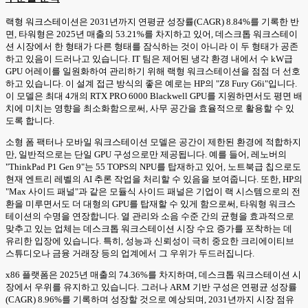
랙형 워크스테이션은 2031년까지 연평균 성장률(CAGR) 8.84%를 기록한 반
면, 타워형은 2025년 매출의 53.21%를 차지하고 있어, 데스크톱 워크스테이
션 시장에서 한 형태가 다른 형태를 잠식하는 것이 아니라 이 두 형태가 공존
하고 있음이 드러나고 있습니다. IT 팀은 제어된 냉각 환경 내에서 수 kW급
GPU 어레이를 일원화하여 관리하기 위해 랙형 워크스테이션을 점점 더 선호
하고 있습니다. 이 설계 접근 방식의 좋은 예로는 HP의 "Z8 Fury G6i"입니다.
이 모델은 최대 4개의 RTX PRO 6000 Blackwell GPU를 지원하면서도 평면 배
치에 미치는 영향을 최소화함으로써, 사무 공간을 효율적으로 활용할 수 있
도록 합니다.
소형 폼 팩터나 모바일 워크스테이션 모델은 공간이 제한된 환경에 적합하지
만, 일반적으로는 단일 GPU 구성으로만 제공됩니다. 예를 들어, 레노버의
"ThinkPad P1 Gen 9"는 55 TOPS의 NPU를 탑재하고 있어, 노트북급 칩으로도
현재 엔트리 레벨의 AI 추론 작업을 처리할 수 있음을 보여줍니다. 또한, HP의
"Max 사이드 패널"과 같은 모듈식 사이드 패널은 기업이 랙 시스템으로의 전
환을 미루면서도 더 대형의 GPU를 탑재할 수 있게 함으로써, 타워형 워크스
테이션의 수명을 연장합니다. 열 관리와 소음 수준 간의 균형을 효과적으로
맞추고 있는 업체는 데스크톱 워크스테이션 시장 수요 증가를 포착하는 데
유리한 입장에 있습니다. 특히, 성능과 신뢰성이 극히 중요한 크리에이티브
스튜디오나 금융 거래장 등의 업계에서 그 우위가 두드러집니다.
x86 플랫폼은 2025년 매출의 74.36%를 차지하며, 데스크톱 워크스테이션 시
장에서 우위를 유지하고 있습니다. 그러나 ARM 기반 구성은 연평균 성장률
(CAGR) 8.96%를 기록하며 성장할 것으로 예상되며, 2031년까지 시장 점유