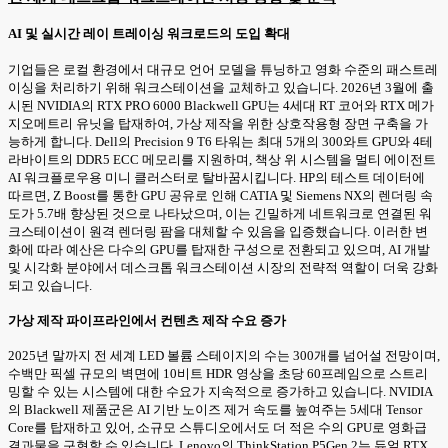
AI 및 실시간 레이 트레이싱 워크로드의 도입 확대
기업들은 로컬 환경에서 대규모 언어 모델을 튜닝하고 영화 수준의 패스트레
이싱을 처리하기 위해 워크스테이션을 교체하고 있습니다. 2026년 3월에 출
시된 NVIDIA의 RTX PRO 6000 Blackwell GPU는 4세대 RT 코어와 RTX 메가
지오메트리 유닛을 탑재하여, 가상 제작을 위한 상호작용형 장면 구축을 가
능하게 합니다. Dell의 Precision 9 T6 타워는 최대 5개의 300와트 GPU와 4테
라바이트의 DDR5 ECC 메모리를 지원하며, 책상 위 시스템을 멀티 에이전트
AI 워크플로우용 미니 클러스터로 탈바꿈시킵니다. HP의 테스트 데이터에
따르면, Z Boost를 통한 GPU 공유로 인해 CATIA 및 Siemens NX의 렌더링 속
도가 5.7배 향상된 것으로 나타났으며, 이는 긴밀하게 네트워크로 연결된 워
크스테이션이 원격 렌더링 팜을 대체할 수 있음을 입증했습니다. 이러한 변
화에 따라 예산은 다수의 GPU를 탑재한 구성으로 전환되고 있으며, AI 개발
및 시각화 분야에서 데스크톱 워크스테이션 시장의 전략적 역할이 더욱 강화
되고 있습니다.
가상 제작 파이프라인에서 컨텐츠 제작 수요 증가
2025년 말까지 전 세계 LED 볼륨 스테이지의 수는 300개를 넘어설 전망이며,
수백만 픽셀 규모의 벽면에 10비트 HDR 영상을 초당 60프레임으로 스트리
밍할 수 있는 시스템에 대한 수요가 지속적으로 증가하고 있습니다. NVIDIA
의 Blackwell 제품군은 AI 기반 노이즈 제거 속도를 높여주는 5세대 Tensor
Core를 탑재하고 있어, 소규모 스튜디오에서도 더 적은 수의 GPU로 영화급
결과물을 구현할 수 있습니다. Lenovo의 ThinkStation P5Gen 2는 듀얼 RTX