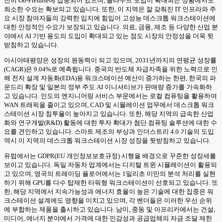
전히 On-Premise에 집중되어 있으며, 클라우드 도입이 확대되는 상황에서도
최소한 수요는 확보되고 있습니다. 또한, 이 지역은 잘 갖춰진 IT 인프라와 주
요 시장 참여자들의 강력한 입지에 힘입어 고성능 데스크톱 워크스테이션에
대한 안정적인 수요가 보장되고 있습니다. 의료, 금융, 제조 등 다양한 산업 분
야에서 AI 기반 용도의 도입이 확대되고 있는 점도 시장의 안정성을 더욱 뒷
받침하고 있습니다.
아시아태평양은 성장의 원동력이 되고 있으며, 2031년까지의 연평균 성장률
(CAGR)은 9.04%로 예측됩니다. 중국의 반도체 자급자족을 위한 노력으로 인
해 전자 설계 자동화(EDA)용 워크스테이션 예산이 증가하는 한편, 한국의 파
운드리 확장 및 일본의 정부 주도 AI 이니셔티브가 판매량 증가를 가속화하
고 있습니다. 인도의 엔지니어링 서비스 부문에서는 로컬 컴퓨팅을 활용하여
WAN 트래픽을 줄이고 있으며, CAD 및 시뮬레이션 업무에서 데스크톱 워크
스테이션 시장 침투율이 높아지고 있습니다. 또한, 해당 지역의 급속한 산업
화와 연구개발(R&D) 활동에 대한 투자 확대가 첨단 컴퓨팅 솔루션에 대한 수
요를 견인하고 있습니다. 스마트 제조의 부상과 인더스트리 4.0 기술의 도입
역시 이 지역의 데스크톱 워크스테이션 시장 성장을 뒷받침하고 있습니다.
유럽에서는 GDPR(EU 개인정보보호규정) 시행을 배경으로 꾸준한 성장세를
보이고 있습니다. 독일 자동차 업계에서는 디지털 트윈 시뮬레이션이 활용되
고 있으며, 영국의 트레이딩 플로어에서는 1밀리초 미만의 분석 처리를 실현
하기 위해 GPU를 다수 탑재한 타워형 워크스테이션이 선호되고 있습니다. 또
한, 해당 지역에서 지속가능성과 에너지 효율이 높은 기술에 대한 집중은 워
크스테이션 설계에도 영향을 미치고 있으며, 각 벤더들은 이러한 우선 순위
에 부합하는 제품을 출시하고 있습니다. 남미, 중동 및 아프리카에서는 건설,
미디어, 에너지 분야에서 가격에 대한 민감성과 공급업체의 자금 조달 제한