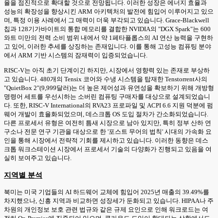
율을 점진적으로 확대할 것으로 전망됩니다. 이러한 성장은 에너지 효율과
성능의 확장성을 향상시킨 ARM 아키텍처의 발전에 힘입어 이루어지고 있으
며, 특정 이용 사례에서 그 매력이 더욱 부각되고 있습니다. Grace-Blackwell
칩과 128기가바이트의 통합 메모리를 결합한 NVIDIA의 "DGX Spark"는 600
와트 미만의 전력 소비 범위 내에서 약 1페타플롭스의 AI 연산 능력을 구현하
고 있어, 이러한 추세를 상징하는 존재입니다. 이를 통해 고성능 컴퓨팅 분야
에서 ARM 기반 시스템의 잠재력이 입증되었습니다.
RISC-V는 아직 초기 단계이긴 하지만, 시장에서 영향력 있는 존재로 부상하
고 있습니다. 480개의 Tensix 코어와 수냉 시스템을 탑재한 Tenstorrent사의
"QuietBox 2"(9,999달러)는 더 높은 제어성과 유연성을 확보하기 위해 개방형
명령어 세트를 우선시하는 소버린 컴퓨팅 구매자를 대상으로 설계되었습니
다. 또한, RISC-V International의 RVA23 프로파일 및 ACPI 6.6 지원 덕분에 펌
웨어 개발이 효율화되었으며, 데스크톱 OS 도입 절차가 간소화되었습니다.
다른 프로세서 유형은 여전히 틈새 시장으로 남아 있지만, 특히 정부 산하 연
구소나 전문 연구 기관을 대상으로 한 '포스트 무어의 법칙' 시대의 가속화 요
인을 통해 시장에서 전략적 기회를 제시하고 있습니다. 이러한 동향은 데스
크톱 워크스테이션 시장에서 프로세서 기술의 다양화가 진행되고 있음을 여
실히 보여주고 있습니다.
지역별 분석
북미는 미국 기업들의 AI 하드웨어 교체에 힘입어 2025년 매출의 39.49%를
차지했으나, 신흥 지역과 비교하면 성장세가 둔화되고 있습니다. HIPAA나 주
차원의 개인정보 보호 관련 법규와 같은 규제 요인으로 인해 워크로드는 여