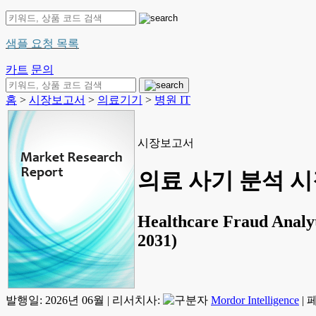
샘플 요청 목록
카트
문의
홈
>
시장보고서
>
의료기기
>
병원 IT
시장보고서
의료 사기 분석 시장
Healthcare Fraud Analyti
2031)
발행일:
2026년 06월
|
리서치사:
Mordor Intelligence
|
페