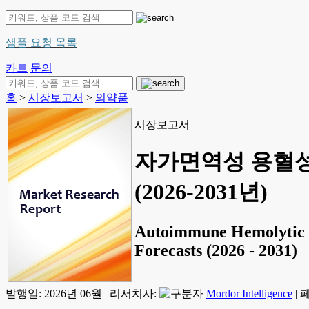
샘플 요청 목록
카트
문의
홈
>
시장보고서
>
의약품
시장보고서
자가면역성 용혈성 
(2026-2031년)
Autoimmune Hemolytic A
Forecasts (2026 - 2031)
발행일:
2026년 06월
|
리서치사:
Mordor Intelligence
|
페