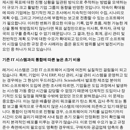
제시된 목표에 대한 진행 상황을 일관된 방식으로 추적하는 방법을 모색하는
더 규모가 크고 활발한 기업 그룹의 동향을 반영한 것입니다. 약속이 확대됨
에 따라 기업에는 정기적인 재고 조사에서 지속적인 데이터 수집, 시나리오
계획 수립, 그리고 거버넌스에 부합하는 보고로 전환할 수 있는 소프트웨어
가 필요합니다. 이러한 변화가 중요한 이유는 기록, 업무 흐름, 재현 가능한 계
산을 통해 뒷받침되지 않는다면 목표 설정만으로는 이사회, 투자자, 규제 당
국의 요구를 충족시킬 수 없기 때문입니다. 그 결과, 탄소 회계, 공시 관리 및
전반적인 계획 도구에 대한 수요가 확대되고 있으며, 이는 그린 IT 소프트웨
어 시장을 단순한 규정 준수 사례라는 좁은 용도의 범위를 넘어 발전시키는
요인 중 하나가 되고 있습니다.
기존 IT 시스템과의 통합에 따른 높은 초기 비용
레거시 시스템은 그린 IT 소프트웨어 시장에 여전히 실질적인 걸림돌이 되고
있습니다. 특히, 기업이 구식 ERP, 자산 관리, 시설 관리 시스템을 운영하고 있
는 경우에는 그 현상이 두드러집니다. Sciendo에서 발표한 제조업 분야의
ESG 소프트웨어 도입에 관한 조사에 따르면, 기업들은 도입 과정에서 발생하
는 시스템 가동 중단 시간을 감당할 수 없었기 때문에 단계적인 도입이나 장
기적인 도입 일정을 채택할 수밖에 없었던 것으로 밝혀졌습니다. 이 문제는
중요합니다. 이는 많은 배출량 관리 워크플로가 탄소 회계, 감사 추적 또는 통
합 보고를 목적으로 구축되지 않은 시스템의 데이터에 의존하고 있기 때문입
니다. 통합이 단계적으로 진행될 경우, 소프트웨어의 가치를 실감하기까지
시간이 오래 걸리기 때문에 사내 팀은 초기 모듈이 안정화된 것이 확인될 때
까지 본격적인 배포를 미루는 경우가 많습니다. 이로 인해 수요가 높고 규정
준수 측면에서의 필요성도 명확한 경우에도, 구매자와 공급업체 양측의 총