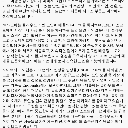
가교 역할은 중요합니다. 따라서 그린 IT 소프트웨어 업계에서는 소프트웨어
가 주요 수익 기반이 되고 있는 반면, 규제의 복잡성으로 인해 도입, 전환, 변
경 관리에 여전히 막대한 노력이 필요하기 때문에 서비스 부문도 계속해서
성장하고 있습니다.
2025년에는 클라우드 기반 도입이 매출의 64.17%를 차지하며, 그린 IT 소프
트웨어 시장에서 가장 큰 비중을 차지하는 도입 모델이 되었습니다. 클라우
드 시스템이 널리 활용되는 이유는 자회사 간에 확장성이 뛰어나고, 빈번한
보고서 업데이트에 대응할 수 있으며, 인프라에 가해지는 부담을 줄이면서
통합적인 거버넌스를 지원할 수 있기 때문입니다. 이 구성은 여러 사업 부서
에서 데이터 세트가 제공되고, 지속적인 업데이트가 필요한 배출량 보고에
가장 적합합니다. 또한, 새로운 사내 환경을 구축하지 않고도 지역 간 관리 체
제를 표준화하고자 하는 기업에게 보다 신속한 도입을 가능하게 합니다.
하이브리드 도입은 2031년까지 연평균 성장률(CAGR) 17.02%를 나타낼 것
으로 예측되며, 그린 IT 소프트웨어 시장 규모 전망에서 도입 모델 중 가장 빠
른 성장세를 보일 것으로 전망됩니다. 그 주된 이유는 일부 기업이 기밀성이
높은 기록을 On-Premise에서 보관하면서도, 집계나 제출에는 클라우드 분석
을 활용해야 하기 때문입니다. 유럽연합 집행위원회의 CSRD 지침은 지배구
조와 감사 가능한 공시에 대한 압력을 지속적으로 강화하고 있으며, 통제, 데
이터 소재지, 유연성 간의 균형을 맞출 수 있는 아키텍처를 장려하고 있습니
다. 하이브리드 구성은 정보 취급 요건이 엄격한 경향이 있는 은행, 의료, 국방
등의 분야에서 특히 중요합니다. 따라서 그린 IT 소프트웨어 업계에서는 규정
준수 및 데이터 관리가 소프트웨어 설계를 좌우하는 가운데, 클라우드가 여
전히 가장 큰 점유율을 차지하는 한편, 하이브리드 솔루션의 점유율이 확대
될 것으로 전망됩니다.