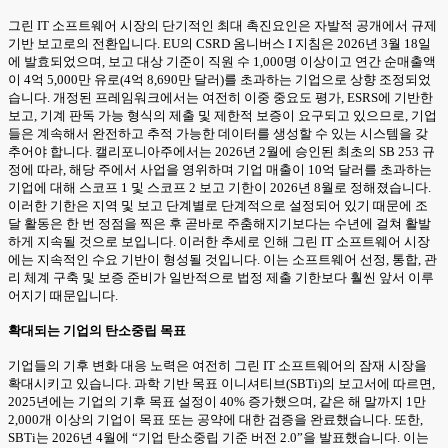
그린 IT 소프트웨어 시장의 단기적인 최대 촉진요인은 자발적 공개에서 규제
기반 보고로의 전환입니다. EU의 CSRD 옴니버스 I 지침은 2026년 3월 18일
에 발효되었으며, 보고 대상 기준이 직원 수 1,000명 이상이고 연간 순매출액
이 4억 5,000만 유로(4억 8,690만 달러)를 초과하는 기업으로 상향 조정되었
습니다. 개정된 프레임워크에서는 여전히 이중 중요도 평가, ESRS에 기반한
보고, 기계 판독 가능 형식의 제출 및 제한적 보증이 요구되고 있으므로, 기업
들은 계속해서 완전하고 추적 가능한 데이터를 생성할 수 있는 시스템을 갖
추어야 합니다. 캘리포니아주에서는 2026년 2월에 승인된 최초의 SB 253 규
정에 따라, 해당 주에서 사업을 영위하며 기업 매출이 10억 달러를 초과하는
기업에 대해 스코프 1 및 스코프 2 보고 기한이 2026년 8월로 정해졌습니다.
이러한 기한은 지역 및 보고 단계별로 단계적으로 설정되어 있기 때문에 조
달 활동은 한 번 정점을 찍은 후 곧바로 주춤해지기보다는 수년에 걸쳐 활발
하게 지속될 것으로 보입니다. 이러한 추세로 인해 그린 IT 소프트웨어 시장
에는 지속적인 수요 기반이 형성될 것입니다. 이는 소프트웨어 선정, 통합, 관
리 체계 구축 및 보증 준비가 일반적으로 법정 제출 기한보다 훨씬 앞서 이루
어지기 때문입니다.
확대되는 기업의 탄소중립 목표
기업들의 기후 변화 대응 노력은 여전히 그린 IT 소프트웨어의 잠재 시장을
확대시키고 있습니다. 과학 기반 목표 이니셔티브(SBTi)의 보고서에 따르면,
2025년에는 기업의 기후 목표 설정이 40% 증가했으며, 같은 해 말까지 1만
2,000개 이상의 기업이 목표 또는 공약에 대한 검증을 완료했습니다. 또한,
SBTi는 2026년 4월에 “기업 탄소중립 기준 버전 2.0”을 발표했습니다. 이는