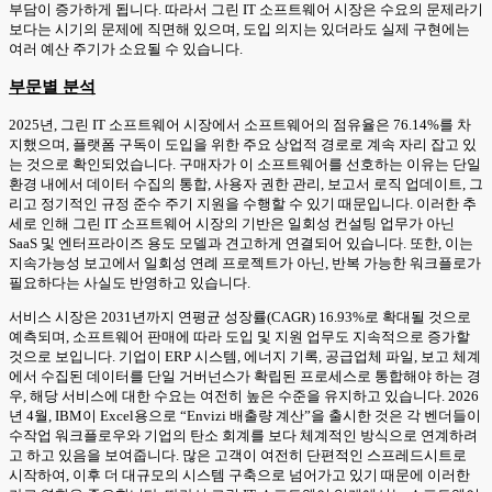
부담이 증가하게 됩니다. 따라서 그린 IT 소프트웨어 시장은 수요의 문제라기
보다는 시기의 문제에 직면해 있으며, 도입 의지는 있더라도 실제 구현에는
여러 예산 주기가 소요될 수 있습니다.
부문별 분석
2025년, 그린 IT 소프트웨어 시장에서 소프트웨어의 점유율은 76.14%를 차
지했으며, 플랫폼 구독이 도입을 위한 주요 상업적 경로로 계속 자리 잡고 있
는 것으로 확인되었습니다. 구매자가 이 소프트웨어를 선호하는 이유는 단일
환경 내에서 데이터 수집의 통합, 사용자 권한 관리, 보고서 로직 업데이트, 그
리고 정기적인 규정 준수 주기 지원을 수행할 수 있기 때문입니다. 이러한 추
세로 인해 그린 IT 소프트웨어 시장의 기반은 일회성 컨설팅 업무가 아닌
SaaS 및 엔터프라이즈 용도 모델과 견고하게 연결되어 있습니다. 또한, 이는
지속가능성 보고에서 일회성 연례 프로젝트가 아닌, 반복 가능한 워크플로가
필요하다는 사실도 반영하고 있습니다.
서비스 시장은 2031년까지 연평균 성장률(CAGR) 16.93%로 확대될 것으로
예측되며, 소프트웨어 판매에 따라 도입 및 지원 업무도 지속적으로 증가할
것으로 보입니다. 기업이 ERP 시스템, 에너지 기록, 공급업체 파일, 보고 체계
에서 수집된 데이터를 단일 거버넌스가 확립된 프로세스로 통합해야 하는 경
우, 해당 서비스에 대한 수요는 여전히 높은 수준을 유지하고 있습니다. 2026
년 4월, IBM이 Excel용으로 “Envizi 배출량 계산”을 출시한 것은 각 벤더들이
수작업 워크플로우와 기업의 탄소 회계를 보다 체계적인 방식으로 연계하려
고 하고 있음을 보여줍니다. 많은 고객이 여전히 단편적인 스프레드시트로
시작하여, 이후 더 대규모의 시스템 구축으로 넘어가고 있기 때문에 이러한