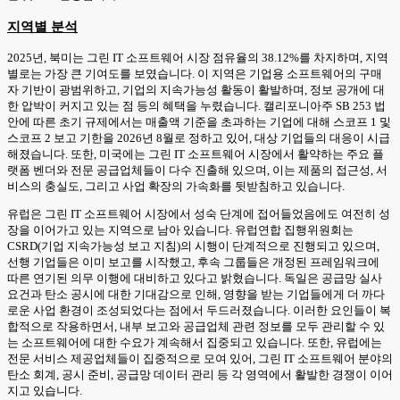
지역별 분석
2025년, 북미는 그린 IT 소프트웨어 시장 점유율의 38.12%를 차지하며, 지역
별로는 가장 큰 기여도를 보였습니다. 이 지역은 기업용 소프트웨어의 구매
자 기반이 광범위하고, 기업의 지속가능성 활동이 활발하며, 정보 공개에 대
한 압박이 커지고 있는 점 등의 혜택을 누렸습니다. 캘리포니아주 SB 253 법
안에 따른 초기 규제에서는 매출액 기준을 초과하는 기업에 대해 스코프 1 및
스코프 2 보고 기한을 2026년 8월로 정하고 있어, 대상 기업들의 대응이 시급
해졌습니다. 또한, 미국에는 그린 IT 소프트웨어 시장에서 활약하는 주요 플
랫폼 벤더와 전문 공급업체들이 다수 진출해 있으며, 이는 제품의 접근성, 서
비스의 충실도, 그리고 사업 확장의 가속화를 뒷받침하고 있습니다.
유럽은 그린 IT 소프트웨어 시장에서 성숙 단계에 접어들었음에도 여전히 성
장을 이어가고 있는 지역으로 남아 있습니다. 유럽연합 집행위원회는
CSRD(기업 지속가능성 보고 지침)의 시행이 단계적으로 진행되고 있으며,
선행 기업들은 이미 보고를 시작했고, 후속 그룹들은 개정된 프레임워크에
따른 연기된 의무 이행에 대비하고 있다고 밝혔습니다. 독일은 공급망 실사
요건과 탄소 공시에 대한 기대감으로 인해, 영향을 받는 기업들에게 더 까다
로운 사업 환경이 조성되었다는 점에서 두드러졌습니다. 이러한 요인들이 복
합적으로 작용하면서, 내부 보고와 공급업체 관련 정보를 모두 관리할 수 있
는 소프트웨어에 대한 수요가 계속해서 집중되고 있습니다. 또한, 유럽에는
전문 서비스 제공업체들이 집중적으로 모여 있어, 그린 IT 소프트웨어 분야의
탄소 회계, 공시 준비, 공급망 데이터 관리 등 각 영역에서 활발한 경쟁이 이어
지고 있습니다.