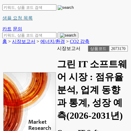
샘플 요청 목록
카트
문의
홈
>
시장보고서
>
에너지/환경
>
CO2 감축
시장보고서
상품코드
2073170
그린 IT 소프트웨
어 시장 : 점유율
분석, 업계 동향
과 통계, 성장 예
측(2026-2031년)