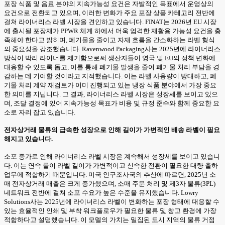
포장 식품 및 음료 분야의 지속가능성 요건은 자발적인 목표에서 운영상의
요건으로 전환되고 있으며, 이러한 변화가 주요 포장 상품 카테고리 전반에
걸쳐 라이너리스 라벨 시장을 견인하고 있습니다. FINAT는 2026년 EU 시장
에 출시될 포장재가 PPWR 체계 하에서 더욱 엄격한 재활용 가능성 요건을 충
족해야 한다고 밝히며, 폐기물을 줄이고 자재 흐름을 간소화하는 라벨 형식
의 중요성을 강조했습니다. Ravenwood Packaging사는 2025년에 라이너리스
방식이 박리 라이너를 제거함으로써 생산자들이 영국 및 EU의 정책 변화에
대응할 수 있도록 돕고, 이를 통해 폐기물 발생을 줄여 폐기물 처리 부담을 경
감하는 데 기여할 것이라고 지적했습니다. 이는 라벨 사용량이 방대하고, 폐
기물 처리 계약 재검토가 이미 진행되고 있는 냉장 식품 분야에서 가장 중요
한 의미를 지닙니다. 그 결과, 라이너리스 라벨 시장은 성장세를 보이고 있으
며, 조달 결정에 있어 지속가능성 목표가 비용 및 규정 준수와 함께 중요한 요
소로 자리 잡고 있습니다.
전자상거래 물류의 급속한 성장으로 인해 길이가 가변적인 배송 라벨이 필요
해지고 있습니다.
소포 증가로 인해 라이너리스 라벨 시장은 계속해서 성장세를 보이고 있습니
다. 이는 연속 롤이 라벨 길이가 가변적이고 신속한 전환이 필요한 대량 출하
업무에 적합하기 때문입니다. 미국 인구조사국의 추산에 따르면, 2025년 소
매 전자상거래 매출은 크게 증가했으며, 소매 주문 처리 및 제3자 물류(3PL)
네트워크 전반에 걸쳐 소포 수요가 높은 수준을 유지했습니다. Lowry
Solutions사는 2025년에 라이너리스 라벨이 변화하는 포장 형태에 대응할 수
있는 효율적인 인쇄 및 부착 워크플로우가 필요한 물류 및 창고 환경에 가장
적합하다고 설명했습니다. 이 모델의 가치는 밀집된 도시 지역의 물류 거점