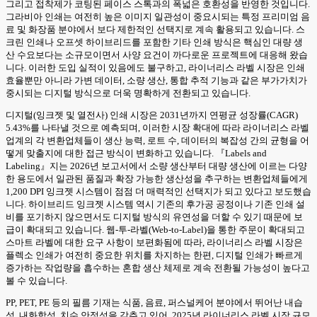
그리고 접착제가 코팅된 페이스 스톡과의 폭넓은 호환성을 반영한 것입니다.
그라비아 인쇄는 여전히 높은 이미지 일관성이 중요시되는 특정 프리미엄 음
료 및 화장품 분야에서 보다 제한적인 선택지로 계속 활용되고 있습니다. 스
크린 인쇄나 오프셋 하이브리드를 포함한 기타 인쇄 방식은 핵심인 대량 생
산 수요보다는 소규모이면서 사양 요건이 까다로운 프로젝트에 대응해 왔습
니다. 이러한 도입 실적이 있음에도 불구하고, 라이너리스 라벨 시장은 인쇄
효율뿐만 아니라 가변 데이터, 소량 생산, 통합 추적 기능과 같은 부가가치가
중시되는 디지털 방식으로 더욱 명확하게 전환되고 있습니다.
디지털(잉크젯 및 열전사) 인쇄 시장은 2031년까지 연평균 성장률(CAGR)
5.43%를 나타낼 것으로 예측되며, 이러한 시장 확대에 따라 라이너리스 라벨
업계의 각 변환업체들이 생산 능력, 로트 수, 데이터의 복잡성 간의 균형을 어
떻게 맞출지에 대한 접근 방식이 변화하고 있습니다. 『Labels and
Labeling』지는 2026년 보고서에서 소량 생산부터 대량 생산에 이르는 다양
한 용도에서 일관된 품질과 확장 가능한 생산성을 추구하는 변환업체들에게
1,200 DPI 잉크젯 시스템이 점점 더 매력적인 선택지가 되고 있다고 보도했습
니다. 하이브리드 잉크젯 시스템 역시 기존의 후가공 공정이나 기존 인쇄 설
비를 포기하지 않으면서도 디지털 방식의 유연성을 더할 수 있기 때문에 보
급이 확대되고 있습니다. 웹-투-라벨(Web-to-Label)을 통한 주문이 확대되고
스마트 라벨에 대한 요구 사항이 보편화됨에 따라, 라이너리스 라벨 시장은
플렉소 인쇄가 여전히 중요한 위치를 차지하는 한편, 디지털 인쇄가 빠르게
증가하는 작업량을 흡수하는 혼합 생산 체제로 계속 전환될 가능성이 높다고
볼 수 있습니다.
PP, PET, PE 등의 필름 기재는 식품, 음료, 퍼스널케어 분야에서 뛰어난 내습
성, 내화학성, 치수 안정성을 갖추고 있어, 2025년 라이너리스 라벨 시장 규모