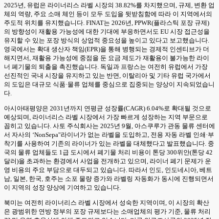
2025년, 유럽은 라이너리스 라벨 시장의 38.82%를 차지했으며, 규제, 변환 업
체의 역량, 주요 소매 체인 등이 모두 도입을 뒷받침함에 따라 이 지역에서의
주도적 위치를 유지했습니다. FINAT는 2026년, PPWR(플라스틱 포장 규제)
의 방향성이 재활용 가능성에 대한 기대에 부응하면서도 EU 시장 접근성을
유지할 수 있는 포장 방식의 상업적 중요성을 높이고 있다고 보고했습니다.
영국에서는 확대 생산자 책임(EPR)을 통해 병행되는 경제적 인센티브가 더
해지면서, 재활용 가능성에 중점을 둔 요금 제도가 재활용이 불가능한 라이
너 폐기물의 퇴출을 촉진했습니다. 독일과 프랑스는 여전히 유럽에서 가장
선진적인 국내 시장을 유지하고 있는 반면, 이탈리아 및 기타 유럽 국가에서
의 도입은 대규모 식품·물류 업체를 중심으로 집중되는 양상이 지속되었습니
다.
아시아태평양은 2031년까지 연평균 성장률(CAGR) 6.04%로 확대될 것으로
예상되며, 라이너리스 라벨 시장에서 가장 빠르게 성장하는 지역 부문으로
꼽히고 있습니다. 사토 주식회사는 2025년 9월, 아스쿠루가 관동 물류 센터에
서 자사의 ‘NonSepa"라이너가 없는 라벨을 도입하고, 전용 자동 라벨 인쇄·부
착기를 사용하여 기존의 라이너가 있는 라벨을 대체했다고 발표했습니다. 중
국의 물류 업체들도 1급 도시에서 폐기물 처리 비용이 톤당 300위안(톤당 42
달러)을 초과하는 환경에서 사업을 전개하고 있으며, 라이너 폐기 문제가 운
영 비용의 주요 부담으로 대두되고 있습니다. 따라서 인도, 인도네시아, 베트
남, 일본, 한국, 호주는 소포 물량 증가와 라벨링 자동화가 동시에 진행되면서
이 지역의 성장 양상에 기여하고 있습니다.
북미는 여전히 라이너리스 라벨 시장에서 성숙한 지역이며, 이 시장의 확산
은 광범위한 연방 정부의 포장 규제보다는 소매업체의 평가 기준, 물류 처리