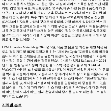
의 48.23%를 차지했습니다. 한편, 종이 재질의 페이스 스톡은 상온 보관 식품
라벨, 감열 인쇄 용도, 패스트푸드점 영수증, 배송 라벨 등 인쇄 품질에 대한
요구가 비교적 낮고 비용 관리가 더욱 중시되는 분야에서 여전히 중요한 역
할을 하고 있습니다. 특수 기재 및 재생 기재는 2031년까지 연평균 성장률
(CAGR)이 5.72%를 나타낼 것으로 예측되며, 가장 빠르게 성장하고 있는 표
면재 그룹을 형성하고 있습니다. 이러한 구성은 조달 기준에서 재활용성이나
사용 후 제품에서 유래한 소재의 함유 비율이 점점 더 중요시되고 있음에도
불구하고, 라이너리스 라벨 시장이 여전히 검증된 고성능 소재에 의해 지탱
되고 있음을 보여줍니다.
UPM Adhesive Materials는 2026년 5월, 식품 및 음료 및 가정용·개인 위생 용
도의 경질 PET 및 HDPE 포장재를 위한 ‘UPM ProCycle"포트폴리오를 발표했
습니다. 이러한 소재들은 모든 유형의 포장재 및 시장에서 재활용이 가능하
다는 점이 독립 기관에 의해 검증되었습니다. 또한, UPM Raflatac사는 2024
년 10월, 반환 및 재사용이 가능한 플라스틱 식품 용기를 위해 “OptiCut
WashOff"라이너리스 라벨을 출시했습니다. 이 제품은 산업용 세척 시 더 원활
한 박리를 가능하게 하여, 포장재 재사용 주기와 더욱 잘 조화를 이룹니다. 라
이너리스 라벨 업계에서 이러한 신제품 출시는 소재 혁신이 “참신함"보다는
실제 재활용 및 재사용 시스템과의 호환성을 입증하는 데 중점을 두고 있음
을 보여줍니다. 이에 따라 라이너리스 라벨 시장은 지속가능성에 대한 주장
이 막연한 메시지가 아닌, 실제 운영에서의 증거를 필요로 하는 용도로 점차
확대되고 있습니다.
지역별 분석