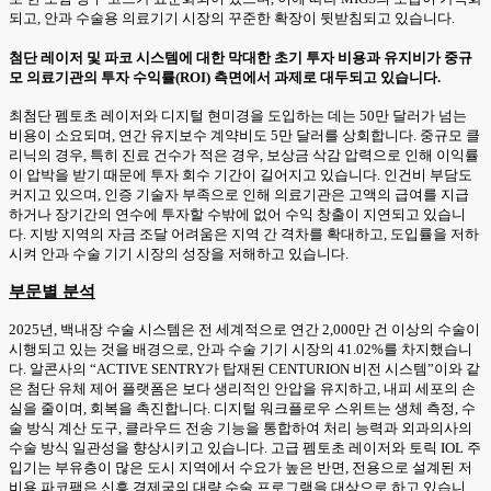
되고, 안과 수술용 의료기기 시장의 꾸준한 확장이 뒷받침되고 있습니다.
첨단 레이저 및 파코 시스템에 대한 막대한 초기 투자 비용과 유지비가 중규
모 의료기관의 투자 수익률(ROI) 측면에서 과제로 대두되고 있습니다.
최첨단 펨토초 레이저와 디지털 현미경을 도입하는 데는 50만 달러가 넘는
비용이 소요되며, 연간 유지보수 계약비도 5만 달러를 상회합니다. 중규모 클
리닉의 경우, 특히 진료 건수가 적은 경우, 보상금 삭감 압력으로 인해 이익률
이 압박을 받기 때문에 투자 회수 기간이 길어지고 있습니다. 인건비 부담도
커지고 있으며, 인증 기술자 부족으로 인해 의료기관은 고액의 급여를 지급
하거나 장기간의 연수에 투자할 수밖에 없어 수익 창출이 지연되고 있습니
다. 지방 지역의 자금 조달 어려움은 지역 간 격차를 확대하고, 도입률을 저하
시켜 안과 수술 기기 시장의 성장을 저해하고 있습니다.
부문별 분석
2025년, 백내장 수술 시스템은 전 세계적으로 연간 2,000만 건 이상의 수술이
시행되고 있는 것을 배경으로, 안과 수술 기기 시장의 41.02%를 차지했습니
다. 알콘사의 “ACTIVE SENTRY가 탑재된 CENTURION 비전 시스템”이와 같
은 첨단 유체 제어 플랫폼은 보다 생리적인 안압을 유지하고, 내피 세포의 손
실을 줄이며, 회복을 촉진합니다. 디지털 워크플로우 스위트는 생체 측정, 수
술 방식 계산 도구, 클라우드 전송 기능을 통합하여 처리 능력과 외과의사의
수술 방식 일관성을 향상시키고 있습니다. 고급 펨토초 레이저와 토릭 IOL 주
입기는 부유층이 많은 도시 지역에서 수요가 높은 반면, 전용으로 설계된 저
비용 파코팩은 신흥 경제국의 대량 수술 프로그램을 대상으로 하고 있습니