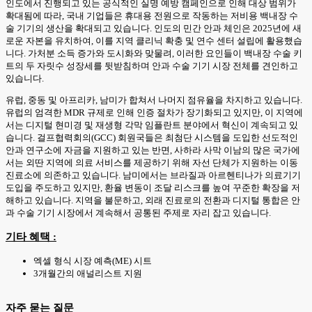
인도에서 진행되고 있는 공식적인 실명 예방 캠페인으로 인해 대상 범위가
확대됨에 따라, 국내 기업들은 휴대용 전원으로 작동하는 저비용 백내장 수
술 기기의 생산을 확대되고 있습니다. 인도의 민간 안과 체인은 2025년에 새
로운 자본을 유치하여, 이를 지역 클리닉 확충 및 연수 센터 설립에 활용했습
니다. 가처분 소득 증가와 도시화와 맞물려, 이러한 요인들이 백내장 수술 키
트의 두 자릿수 성장세를 뒷받침하며 안과 수술 기기 시장 전체를 견인하고
있습니다.
유럽, 중동 및 아프리카, 남미가 합쳐서 나머지 점유율을 차지하고 있습니다.
유럽의 엄격한 MDR 규제로 인해 인증 절차가 장기화되고 있지만, 이 지역에
서는 디지털 현미경 및 재생형 각막 임플란트 분야에서 혁신이 계속되고 있
습니다. 걸프협력회의(GCC) 회원국들은 최첨단 시스템을 도입한 선도적인
안과 연구소에 자금을 지원하고 있는 반면, 사하라 사막 이남의 많은 국가에
서는 외딴 지역에 의료 서비스를 제공하기 위해 자선 단체가 지원하는 이동
진료소에 의존하고 있습니다. 남미에서는 브라질과 아르헨티나가 의료기기
도입을 주도하고 있지만, 환율 변동이 조달 리스크를 높여 꾸준한 확장을 저
해하고 있습니다. 지역을 불문하고, 외래 진료로의 전환과 디지털 통합은 안
과 수술 기기 시장에서 계속해서 공통된 주제로 자리 잡고 있습니다.
기타 혜택 :
엑셀 형식 시장 예측(ME) 시트
3개월간의 애널리스트 지원
자주 묻는 질문