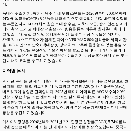
다.
녹내장 수술 기기, 특히 섬유주 미세 우회 스텐트는 2026년부터 2031년까지
연평균 성장률(CAGR) 8.63%를 나타낼 것으로 예측되는 가장 빠르게 성장하
는 부문입니다. MIGS(최소 침습 녹내장 수술) 교육의 보급, 장기 안전성 데이
터의 축적, 그리고 백내장 적출술과의 병용을 통해 적응증 환자층이 확대되
고 있습니다. 굴절 교정 및 유리체·망막용 플랫폼 시장 점유율은 작지만,
SMILE pro 소프트웨어가 탑재된 자이스 VISUMAX 800(렌티큘러 제작 시간
을 10초 미만으로 단축), 백내장 및 망막 치료 모두에 활용할 수 있는 듀얼 모
드 레이저와 같은 혁신적인 기술의 혜택을 받고 있습니다. 따라서 의료기기
제조업체들은 이익률을 유지하고 안과 수술 기기 시장을 확대하기 위해 부문
간 시너지 효과를 추구하고 있습니다.
지역별 분석
2025년, 북미는 전 세계 매출의 31.75%를 차지했습니다. 이는 성숙한 보험 환
급 제도, 조기 도입 의료진의 기반, 그리고 촘촘한 ASC(외래수술센터(ASC))
네트워크에 힘입은 결과입니다. 2025년 메디케어에 따른 ASC 보수의 2.9%
인상과 주요 학술 의료 센터의 지속적인 설비 투자 예산이 이 지역의 안정성
을 뒷받침하고 있습니다. 그렇긴 하지만, 프리미엄 인공수정체의 보험 환급
액 축소가 가격에 압박을 가하고 있어, 병원 측은 공급 계약 재협상이나 구매
통합을 추진하고 있습니다.
아시아태평양은 2026년부터 2031년까지 연평균 성장률(CAGR) 5.74%를 나
타낼 것으로 예측되며, 이는 전 세계에서 가장 빠른 성장 속도입니다. 중국과