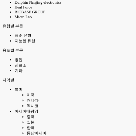
Dolphin Nanjing electronics
Heal Force
BIOBASE GROUP
Micro Lab
유형별 부문
표준 유형
지능형 유형
용도별 부문
병원
진료소
기타
지역별
북미
미국
캐나다
멕시코
아시아태평양
중국
일본
한국
동남아시아