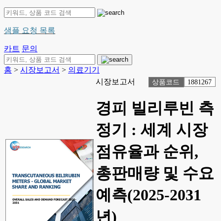
샘플 요청 목록
카트
문의
홈
>
시장보고서
>
의료기기
시장보고서
상품코드
1881267
경피 빌리루빈 측
정기 : 세계 시장
점유율과 순위,
총판매량 및 수요
예측(2025-2031
년)