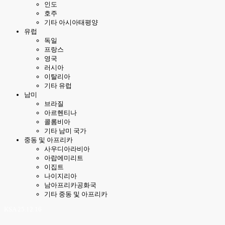
인도
호주
기타 아시아태평양
유럽
독일
프랑스
영국
러시아
이탈리아
기타 유럽
남미
브라질
아르헨티나
콜롬비아
기타 남미 국가
중동 및 아프리카
사우디아라비아
아랍에미리트
이집트
나이지리아
남아프리카공화국
기타 중동 및 아프리카
KSA 25.12.16