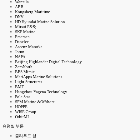
Wartsila
ABB
Kongsberg Maritime
DNV
HD Hyundai Marine Solution
Mitsui E&S;
SKF Marine
Emerson
Danelec
Ascenz Marorka
Jotun
NAPA
Beijing Highlander Digital Technology
ZeroNorth
BES Mimic
MariApps Marine Solutions
Light Structures
BMT
Hangzhou Yagena Technology
Pole Star
SPM Marine &Offshore
HOPPE
WISE Group
OrbitMI
유형별 부문
클라우드 형