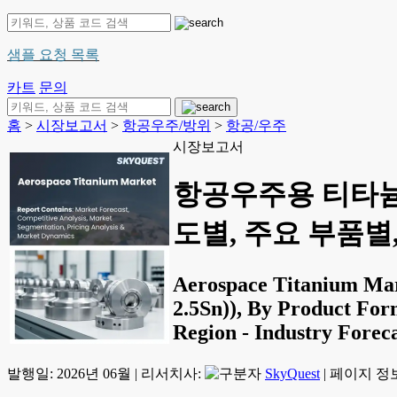
샘플 요청 목록
카트
문의
홈
>
시장보고서
>
항공우주/방위
>
항공/우주
시장보고서
항공우주용 티타늄 
도별, 주요 부품별, 
Aerospace Titanium Mark
2.5Sn)), By Product For
Region - Industry Forec
발행일:
2026년 06월
|
리서치사:
SkyQuest
|
페이지 정보: