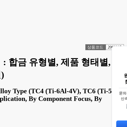
상품코드
2068905
: 합금 유형별, 제품 형태별, 용
)
lloy Type (TC4 (Ti-6Al-4V), TC6 (Ti-5Al-
문의
pplication, By Component Focus, By
신