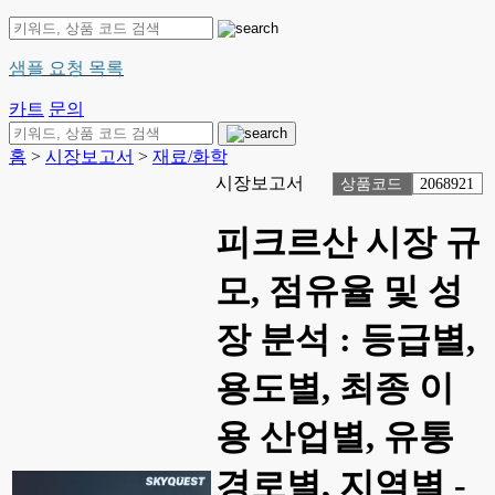
샘플 요청 목록
카트
문의
홈
>
시장보고서
>
재료/화학
시장보고서
상품코드
2068921
피크르산 시장 규
모, 점유율 및 성
장 분석 : 등급별,
용도별, 최종 이
용 산업별, 유통
경로별, 지역별 -