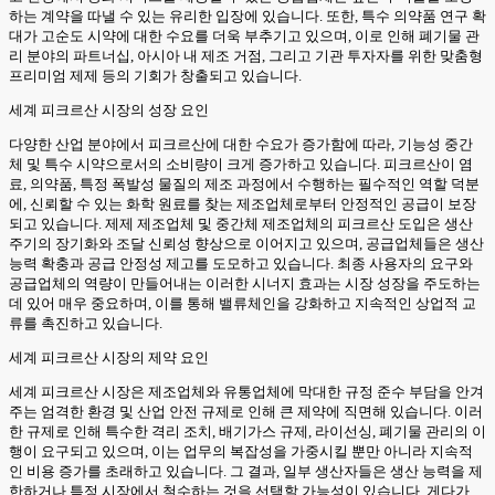
하는 계약을 따낼 수 있는 유리한 입장에 있습니다. 또한, 특수 의약품 연구 확
대가 고순도 시약에 대한 수요를 더욱 부추기고 있으며, 이로 인해 폐기물 관
리 분야의 파트너십, 아시아 내 제조 거점, 그리고 기관 투자자를 위한 맞춤형
프리미엄 제제 등의 기회가 창출되고 있습니다.
세계 피크르산 시장의 성장 요인
다양한 산업 분야에서 피크르산에 대한 수요가 증가함에 따라, 기능성 중간
체 및 특수 시약으로서의 소비량이 크게 증가하고 있습니다. 피크르산이 염
료, 의약품, 특정 폭발성 물질의 제조 과정에서 수행하는 필수적인 역할 덕분
에, 신뢰할 수 있는 화학 원료를 찾는 제조업체로부터 안정적인 공급이 보장
되고 있습니다. 제제 제조업체 및 중간체 제조업체의 피크르산 도입은 생산
주기의 장기화와 조달 신뢰성 향상으로 이어지고 있으며, 공급업체들은 생산
능력 확충과 공급 안정성 제고를 도모하고 있습니다. 최종 사용자의 요구와
공급업체의 역량이 만들어내는 이러한 시너지 효과는 시장 성장을 주도하는
데 있어 매우 중요하며, 이를 통해 밸류체인을 강화하고 지속적인 상업적 교
류를 촉진하고 있습니다.
세계 피크르산 시장의 제약 요인
세계 피크르산 시장은 제조업체와 유통업체에 막대한 규정 준수 부담을 안겨
주는 엄격한 환경 및 산업 안전 규제로 인해 큰 제약에 직면해 있습니다. 이러
한 규제로 인해 특수한 격리 조치, 배기가스 규제, 라이선싱, 폐기물 관리의 이
행이 요구되고 있으며, 이는 업무의 복잡성을 가중시킬 뿐만 아니라 지속적
인 비용 증가를 초래하고 있습니다. 그 결과, 일부 생산자들은 생산 능력을 제
한하거나 특정 시장에서 철수하는 것을 선택할 가능성이 있습니다. 게다가