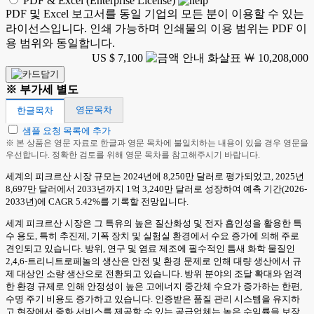
PDF & Excel (Enterprise License)
PDF 및 Excel 보고서를 동일 기업의 모든 분이 이용할 수 있는
라이선스입니다. 인쇄 가능하며 인쇄물의 이용 범위는 PDF 이
용 범위와 동일합니다.
US $ 7,100
￦ 10,208,000
※ 부가세 별도
영문목차
한글목차
샘플 요청 목록에 추가
※ 본 상품은 영문 자료로 한글과 영문 목차에 불일치하는 내용이 있을 경우 영문을
우선합니다. 정확한 검토를 위해 영문 목차를 참고해주시기 바랍니다.
세계의 피크르산 시장 규모는 2024년에 8,250만 달러로 평가되었고, 2025년
8,697만 달러에서 2033년까지 1억 3,240만 달러로 성장하여 예측 기간(2026-
2033년)에 CAGR 5.42%를 기록할 전망입니다.
세계 피크르산 시장은 그 특유의 높은 질산화성 및 전자 흡인성을 활용한 특
수 용도, 특히 추진제, 기폭 장치 및 실험실 환경에서 수요 증가에 의해 주로
견인되고 있습니다. 방위, 연구 및 염료 제조에 필수적인 틈새 화학 물질인
2,4,6-트리니트로페놀의 생산은 안전 및 환경 문제로 인해 대량 생산에서 규
제 대상인 소량 생산으로 전환되고 있습니다. 방위 분야의 조달 확대와 엄격
한 환경 규제로 인해 안정성이 높은 고에너지 중간체 수요가 증가하는 한편,
수명 주기 비용도 증가하고 있습니다. 인증받은 품질 관리 시스템을 유지하
고 현장에서 중화 서비스를 제공할 수 있는 공급업체는 높은 수익률을 보장