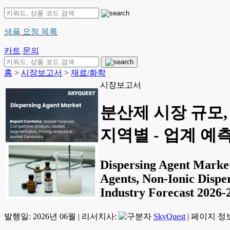
샘플 요청 목록
카트
문의
홈
>
시장보고서
>
재료/화학
시장보고서
분산제 시장 규모,
지역별 - 업계 예측(
Dispersing Agent Market
Agents, Non-Ionic Dispe
Industry Forecast 2026-
발행일:
2026년 06월
|
리서치사:
SkyQuest
|
페이지 정보: