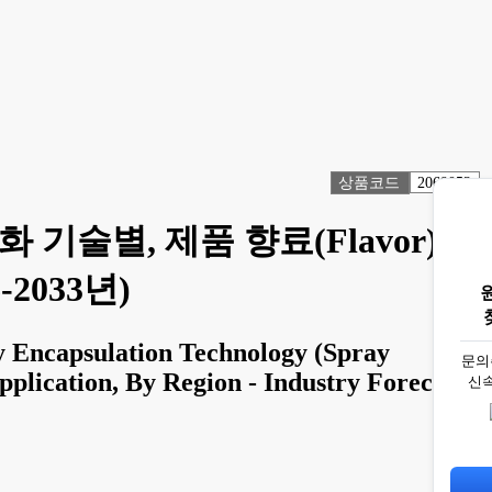
상품코드
2069053
 기술별, 제품 향료(Flavor)
2033년)
y Encapsulation Technology (Spray
문의
pplication, By Region - Industry Forecast
신