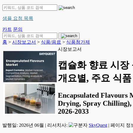
샘플 요청 목록
카트
문의
홈
>
시장보고서
>
식품/음료
>
식품첨가제
시장보고서
캡슐화 향료 시장 규
개요별, 주요 식품 용
Encapsulated Flavours M
Drying, Spray Chilling),
2026-2033
발행일:
2026년 06월
|
리서치사:
SkyQuest
|
페이지 정보: