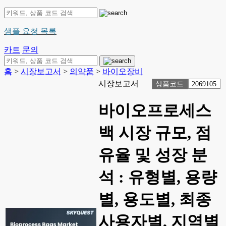
샘플 요청 목록
카트
문의
홈
>
시장보고서
>
의약품
>
바이오장비
시장보고서
상품코드
2069105
바이오프로세스
백 시장 규모, 점
유율 및 성장 분
석 : 유형별, 용량
별, 용도별, 최종
사용자별, 지역별