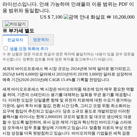
라이선스입니다. 인쇄 가능하며 인쇄물의 이용 범위는 PDF 이
용 범위와 동일합니다.
US $ 7,100
￦ 10,208,000
※ 부가세 별도
영문목차
한글목차
샘플 요청 목록에 추가
※ 본 상품은 영문 자료로 한글과 영문 목차에 불일치하는 내용이 있을 경우 영문을
우선합니다. 정확한 검토를 위해 영문 목차를 참고해주시기 바랍니다.
세계의 바이오프로세스 백 시장 규모는 2024년에 56억 달러로 평가되었고,
2025년 64억 6,000만 달러에서 2033년까지 203억 3,000만 달러로 성장하여
예측 기간(2026-2033년)에 CAGR 15.4%를 기록할 전망입니다.
세계 바이오프로세스 백 시장은 바이오의약품 제조에 있어 매우 중요한 역할
을 하며, 기존의 스테인리스 용기를 대체하는 일회용 무균 용기를 제공합니
다. 이러한 도입은 단일클론 항체 및 유전자 치료제에 대한 수요가 증가하는
가운데, 설비 투자 비용 절감, 전환 시간 단축, 그리고 오염 위험 최소화라는
요구에 힘입어 추진되고 있습니다. 당초 소규모 용도로 개발되었던 이러한
플렉서블 라이너는 현재 2,000리터 규모의 발효조 및 대규모 생산에도 대응
할 수 있도록 발전하여, 유서 깊은 제약 기업과 혁신적인 바이오기술 스타트
업 모두에서 업무 효율 향상에 기여하고 있습니다. 맞춤형 의료의 부상 또한
시장 성장을 더욱 뒷받침하고 있습니다. 바이오의약품 기업들은 세척 검증