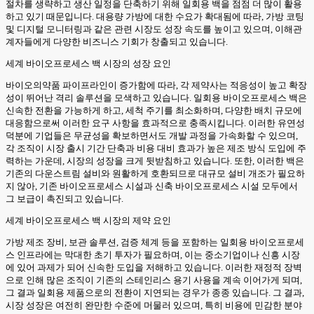
절차를 생략하고 생산 일정을 단축하기 위해 일회용 백을 점점 더 많이 활용
하고 있기 때문입니다. 대용량 가방에 대한 수요가 확대됨에 따라, 가방 코팅
및 디지털 모니터링과 같은 관련 시장도 성장 속도를 높이고 있으며, 이해관
계자들에게 다양한 비즈니스 기회가 창출되고 있습니다.
세계 바이오프로세스 백 시장의 성장 요인
바이오의약품 파이프라인이 증가함에 따라, 각 제약사는 적응성이 높고 확장
성이 뛰어난 격리 솔루션을 모색하고 있습니다. 일회용 바이오프로세스 백은
신속한 전환을 가능하게 하고, 세척 주기를 최소화하며, 다양한 배치 규모에
대응함으로써 이러한 요구 사항을 효과적으로 충족시킵니다. 이러한 유연성
덕분에 기업들은 무균성을 확보하면서도 개발 과정을 가속화할 수 있으며,
각 조직이 시장 출시 기간 단축과 비용 대비 효과가 높은 제조 방식 도입에 주
력하는 가운데, 시장의 성장을 크게 뒷받침하고 있습니다. 또한, 이러한 백은
기존의 다운스트림 설비와 원활하게 호환되므로 대규모 설비 개조가 필요하
지 않아, 기존 바이오프로세스 시설과 신축 바이오프로세스 시설 모두에서
그 보급이 촉진되고 있습니다.
세계 바이오프로세스 백 시장의 제약 요인
가방 제조 장비, 보관 솔루션, 검증 체계 등을 포함하는 일회용 바이오프로세
스 인프라에는 막대한 초기 투자가 필요하며, 이는 중소기업이나 신흥 시장
에 있어 과제가 되어 신속한 도입을 저해하고 있습니다. 이러한 재정적 장벽
으로 인해 많은 조직이 기존의 스테인리스 용기 사용을 계속 이어가게 되며,
그 결과 일회용 제품으로의 전환이 지연되는 경우가 종종 있습니다. 그 결과,
시장 성장은 여전히 완만한 수준에 머물러 있으며, 특히 비용에 민감한 분야