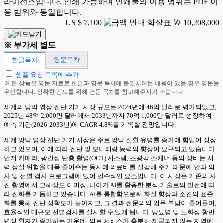
라이선스입니다. 인쇄 가능하며 인쇄물의 이용 범위는 PDF 이
용 범위와 동일합니다.
US $ 7,100
￦ 10,208,000
※ 부가세 별도
영문목차
한글목차
샘플 요청 목록에 추가
※ 본 상품은 영문 자료로 한글과 영문 목차에 불일치하는 내용이 있을 경우 영문을
우선합니다. 정확한 검토를 위해 영문 목차를 참고해주시기 바랍니다.
세계의 망막 영상 진단 기기 시장 규모는 2024년에 46억 달러로 평가되었고,
2025년 48억 2,000만 달러에서 2033년까지 70억 1,000만 달러로 성장하여
예측 기간(2026-2033년)에 CAGR 4.8%를 기록할 전망입니다.
세계 망막 영상 진단 기기 시장은 주로 망막 질환 유병률 증가에 힘입어 성장
하고 있으며, 이에 따라 진단 및 모니터링 능력의 향상이 요구되고 있습니다.
안저 카메라, 광간섭 단층 촬영(OCT) 시스템, 초광각 스캐너 등의 장비는 시
력 상실 위험을 대폭 줄여주는 동시에 의료비를 절감해 주기 때문에 안과 의
사 및 선별 검사 프로그램에 있어 필수적인 요소입니다. 이 시장은 기존의 사
진 촬영에서 고해상도 이미징, 나아가 AI를 활용한 분석 기술로의 발전에 따
라 진화를 거듭하고 있습니다. AI를 통합함으로써 화질 향상과 소견의 표준
화를 통해 진단 정확도가 높아지고, 그 결과 전문의의 업무 부담이 줄어들며,
효율적인 대규모 선별검사를 실시할 수 있게 됩니다. 당뇨병 및 노화성 황반
변성 환자가 증가하는 가운데, 의료 서비스가 충분히 제공되지 않는 지역에