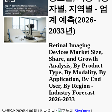
자별, 지역별 - 업
계 예측(2026-
2033년)
Retinal Imaging
Devices Market Size,
Share, and Growth
Analysis, By Product
Type, By Modality, By
Application, By End
User, By Region -
Industry Forecast
2026-2033
발행일:
2026년 06월
|
리서치사:
SkyQuest
|