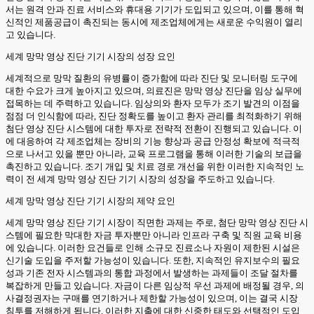
서는 원격 안과 진료 서비스와 휴대용 기기가 도입되고 있으며, 이를 통해 혁
신적인 제품공급이 촉진되는 동시에 제조업체에게는 새로운 수익원이 열리
고 있습니다.
세계 망막 영상 진단 기기 시장의 성장 요인
세계적으로 망막 질환의 유병률이 증가함에 따라 진단 및 모니터링 도구에
대한 수요가 크게 높아지고 있으며, 의료진은 망막 영상 진단을 임상 실무에
접목하는 데 주력하고 있습니다. 임상의와 환자 모두가 조기 발견의 이점을
점점 더 인식함에 따라, 진단 정확도를 높이고 환자 관리를 최적화하기 위해
첨단 영상 진단 시스템에 대한 투자로 전략적 전환이 진행되고 있습니다. 이
에 대응하여 각 제조업체는 장비의 기능 향상과 공급 안정성 확보에 적극적
으로 나서고 있을 뿐만 아니라, 교육 프로그램을 통해 이러한 기술의 보급을
촉진하고 있습니다. 조기 개입 및 치료 경로 개선을 위한 이러한 지속적인 노
력이 전 세계 망막 영상 진단 기기 시장의 성장을 주도하고 있습니다.
세계 망막 영상 진단 기기 시장의 제약 요인
세계 망막 영상 진단 기기 시장이 직면한 과제는 주로, 첨단 망막 영상 진단 시
스템에 필요한 막대한 자금 투자뿐만 아니라 인프라 구축 및 직원 교육 비용
에 있습니다. 이러한 요건들로 인해 소규모 진료소나 자원이 제한된 시설은
신기술 도입을 주저할 가능성이 있습니다. 또한, 지속적인 유지보수의 필요
성과 기존 전자 시스템과의 통합 과정에서 발생하는 과제들이 조달 절차를
복잡하게 만들고 있습니다. 자금이 다른 임상적 우선 과제에 배정될 경우, 의
사결정권자는 구매를 연기하거나 제한할 가능성이 있으며, 이는 결국 시장
침투를 저해하게 됩니다. 이러한 지출에 대한 신중한 태도와 선택적인 도입