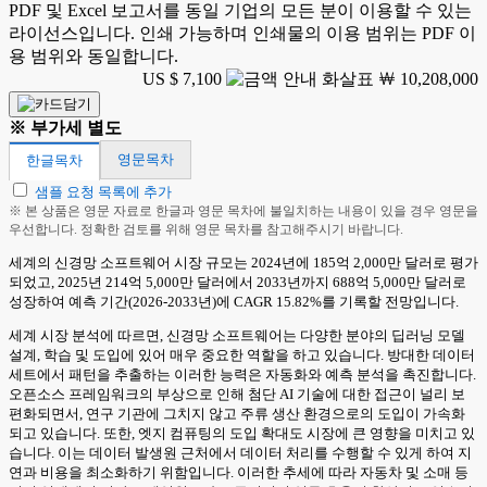
PDF 및 Excel 보고서를 동일 기업의 모든 분이 이용할 수 있는
라이선스입니다. 인쇄 가능하며 인쇄물의 이용 범위는 PDF 이
용 범위와 동일합니다.
US $ 7,100
￦ 10,208,000
※ 부가세 별도
영문목차
한글목차
샘플 요청 목록에 추가
※ 본 상품은 영문 자료로 한글과 영문 목차에 불일치하는 내용이 있을 경우 영문을
우선합니다. 정확한 검토를 위해 영문 목차를 참고해주시기 바랍니다.
세계의 신경망 소프트웨어 시장 규모는 2024년에 185억 2,000만 달러로 평가
되었고, 2025년 214억 5,000만 달러에서 2033년까지 688억 5,000만 달러로
성장하여 예측 기간(2026-2033년)에 CAGR 15.82%를 기록할 전망입니다.
세계 시장 분석에 따르면, 신경망 소프트웨어는 다양한 분야의 딥러닝 모델
설계, 학습 및 도입에 있어 매우 중요한 역할을 하고 있습니다. 방대한 데이터
세트에서 패턴을 추출하는 이러한 능력은 자동화와 예측 분석을 촉진합니다.
오픈소스 프레임워크의 부상으로 인해 첨단 AI 기술에 대한 접근이 널리 보
편화되면서, 연구 기관에 그치지 않고 주류 생산 환경으로의 도입이 가속화
되고 있습니다. 또한, 엣지 컴퓨팅의 도입 확대도 시장에 큰 영향을 미치고 있
습니다. 이는 데이터 발생원 근처에서 데이터 처리를 수행할 수 있게 하여 지
연과 비용을 최소화하기 위함입니다. 이러한 추세에 따라 자동차 및 소매 등