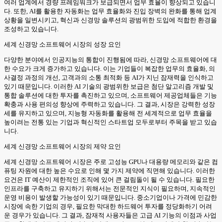
여러 업계에서 경량 프레임워크가 보급되면서 업무 효율이 향상되고 있습니
다. 또한, AI를 활용한 자동화는 업무 효율화와 진입 장벽의 완화를 통해 업계
상황을 일변시키고, 혁신과 신경망 솔루션의 광범위한 도입에 적합한 환경을
조성하고 있습니다.
세계 신경망 소프트웨어 시장의 성장 요인
다양한 분야에서 인공지능의 통합이 진행됨에 따라, 신경망 소프트웨어에 대
한 수요가 크게 증가하고 있습니다. 이는 기업들이 복잡한 업무의 효율화, 의
사결정 과정의 개선, 고객과의 소통 최적화 등 AI가 지닌 잠재력을 인식하고
있기 때문입니다. 이러한 AI 기술의 광범위한 보급은 첨단 알고리즘 개발 및
통합 솔루션에 대한 투자를 촉진하고 있으며, 소프트웨어 제공업체들은 기능
확충과 사용 편의성 향상에 주력하고 있습니다. 그 결과, 시장은 강력한 성장
세를 유지하고 있으며, 지능형 자동화를 활용해 전 세계적으로 업무 효율을
높이려는 전통 있는 기업과 혁신적인 스타트업 모두로부터 주목을 받고 있습
니다.
세계 신경망 소프트웨어 시장의 제약 요인
세계 신경망 소프트웨어 시장은 주로 고성능 GPU나 대용량 메모리와 같은 컴
퓨팅 자원에 대한 높은 수요로 인해 몇 가지 제약에 직면해 있습니다. 이러한
요건은 IT 예산이 제한적인 조직에 있어 큰 걸림돌이 될 수 있습니다. 필요한
인프라를 구축하고 유지하기 위해서는 전문적인 지식이 필요하며, 지속적인
운영 비용이 발생할 가능성이 있기 때문입니다. 중소기업이나 가격에 민감한
시장에 속한 기업의 경우, 필요한 막대한 하드웨어 투자를 정당화하기 어려
운 경우가 있습니다. 그 결과, 잠재적 사용자들은 고급 AI 기능의 이점과 사업