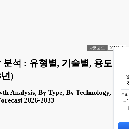
상품코드
2078340
분석 : 유형별, 기술별, 용도별,
3년)
th Analysis, By Type, By Technology, By
문의
Forecast 2026-2033
신