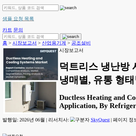
샘플 요청 목록
카트
문의
홈
>
시장보고서
>
산업용기계
>
공조설비
시장보고서
덕트리스 냉난방 시
냉매별, 유통 형태별,
Ductless Heating and Co
Application, By Refriger
발행일:
2026년 06월
|
리서치사:
SkyQuest
|
페이지 정보: