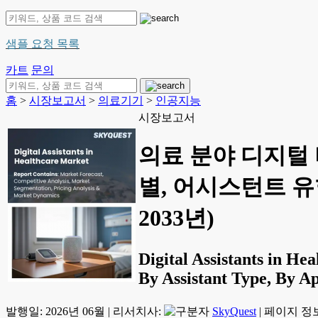
샘플 요청 목록
카트
문의
홈
>
시장보고서
>
의료기기
>
인공지능
시장보고서
의료 분야 디지털 
별, 어시스턴트 유형
2033년)
Digital Assistants in H
By Assistant Type, By A
발행일:
2026년 06월
|
리서치사:
SkyQuest
|
페이지 정보: