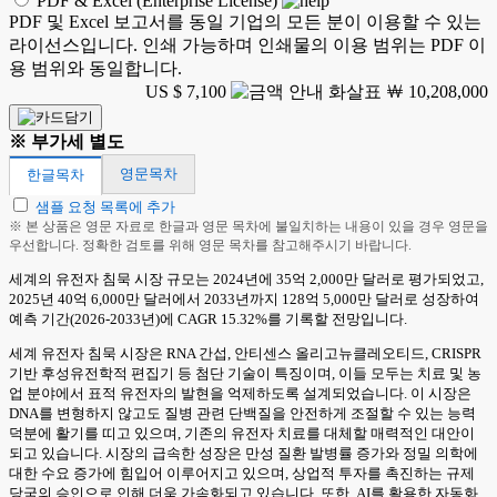
PDF & Excel (Enterprise License)
PDF 및 Excel 보고서를 동일 기업의 모든 분이 이용할 수 있는
라이선스입니다. 인쇄 가능하며 인쇄물의 이용 범위는 PDF 이
용 범위와 동일합니다.
US $ 7,100
￦ 10,208,000
※ 부가세 별도
영문목차
한글목차
샘플 요청 목록에 추가
※ 본 상품은 영문 자료로 한글과 영문 목차에 불일치하는 내용이 있을 경우 영문을
우선합니다. 정확한 검토를 위해 영문 목차를 참고해주시기 바랍니다.
세계의 유전자 침묵 시장 규모는 2024년에 35억 2,000만 달러로 평가되었고,
2025년 40억 6,000만 달러에서 2033년까지 128억 5,000만 달러로 성장하여
예측 기간(2026-2033년)에 CAGR 15.32%를 기록할 전망입니다.
세계 유전자 침묵 시장은 RNA 간섭, 안티센스 올리고뉴클레오티드, CRISPR
기반 후성유전학적 편집기 등 첨단 기술이 특징이며, 이들 모두는 치료 및 농
업 분야에서 표적 유전자의 발현을 억제하도록 설계되었습니다. 이 시장은
DNA를 변형하지 않고도 질병 관련 단백질을 안전하게 조절할 수 있는 능력
덕분에 활기를 띠고 있으며, 기존의 유전자 치료를 대체할 매력적인 대안이
되고 있습니다. 시장의 급속한 성장은 만성 질환 발병률 증가와 정밀 의학에
대한 수요 증가에 힘입어 이루어지고 있으며, 상업적 투자를 촉진하는 규제
당국의 승인으로 인해 더욱 가속화되고 있습니다. 또한, AI를 활용한 자동화