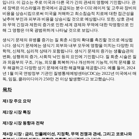
입니다. 이 감소는 주로 미국과 다른 국가 간의 관세의 영향에 기인합니다. 관
세 장벽은 이스라엘과 한국에서 공급되는 분수 CO2 레이저 및 고주파 장비의
비용을 상승시킴으로써 미국을 저해하고 최소침습적 치료에 대한 접근성을
낮추며 부인과 피부과 비용을 상승시킬 것으로 예상됩니다. 또한, 상호 관세
와 무역 긴장과 제한의 증가로 인한 세계 경제와 무역에 대한 악영향으로 인
해 그 영향은 더욱 광범위하게 나타날 것으로 보입니다.
생식기 문제의 유병률 증가는 질 회춘 시장의 확대를 촉진할 것으로 예상됩
니다. 생식기 문제에는 생식기 외부와 내부 모두에 영향을 미치는 다양한 의
학적, 신체적, 심리적 상태가 포함됩니다. 생식기 문제의 증가는 생활습관의
변화, 성행위의 증가, 사회적 낙인 등의 요인에 기인합니다. 질 회춘 시술은 질
과 외음부의 구조, 기능, 외모를 회복하거나 개선하여 기능적, 미적 문제를 모
두 해결하고 다양한 성기 문제에 대한 해결책을 제공합니다. 예를 들어, 2024
년 1월 미국 연방정부 기관인 질병통제예방센터(CDC)는 2022년 미국에서 매
독, 임질, 클라미디아가 250만 건 이상 발생했다고 보고했습니다.
목차
제1장 주요 요약
제2장 시장 특징
제3장 시장 동향과 전략
제4장 시장 : 금리, 인플레이션, 지정학, 무역 전쟁과 관세, 그리고 코로나와