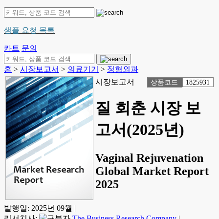
샘플 요청 목록
카트
문의
홈
>
시장보고서
>
의료기기
>
정형외과
시장보고서
상품코드
1825931
질 회춘 시장 보
고서(2025년)
Vaginal Rejuvenation
Global Market Report
2025
발행일:
2025년 09월
|
리서치사:
The Business Research Company
|