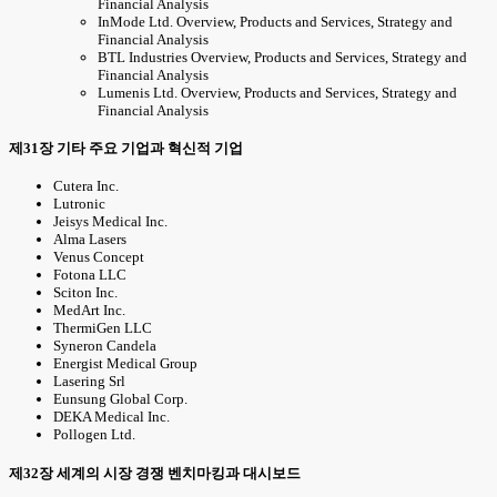
Financial Analysis
InMode Ltd. Overview, Products and Services, Strategy and
Financial Analysis
BTL Industries Overview, Products and Services, Strategy and
Financial Analysis
Lumenis Ltd. Overview, Products and Services, Strategy and
Financial Analysis
제31장 기타 주요 기업과 혁신적 기업
Cutera Inc.
Lutronic
Jeisys Medical Inc.
Alma Lasers
Venus Concept
Fotona LLC
Sciton Inc.
MedArt Inc.
ThermiGen LLC
Syneron Candela
Energist Medical Group
Lasering Srl
Eunsung Global Corp.
DEKA Medical Inc.
Pollogen Ltd.
제32장 세계의 시장 경쟁 벤치마킹과 대시보드