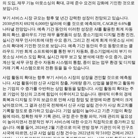
의 도입, 재무 기능 아웃소싱의 확대, 규제 준수 요건의 강화에 기인한 것으로
보입니다.
부기 서비스 시장 규모는 향후 몇 년간 강력한 성장이 전망되고 있습니다.
2030년까지 692억 6,000만 달러에 이를 것으로 예측되며, CAGR은 6.6%를
나타낼 전망입니다. 예측 기간 동안의 이러한 성장은 AI를 활용한 회계 자동
화의 확산, 클라우드 기반 재무 플랫폼의 성장, 중소기업의 디지털 전환 진전,
실시간 재무 인사이트에 대한 수요 증가, 그리고 전 세계 회계 아웃소싱 서비
스의 확대에 기인한 것으로 보입니다. 예측 기간 동안의 주요 동향으로는 클
라우드 기반 회계 소프트웨어를 통한 부기 자동화, 중소기업에서의 부기 아
웃소싱 서비스 도입 확대, 실시간 재무 보고 및 분석에 대한 수요 증가, 급여
계산 및 세무 규정 준수 자동화 시스템의 통합, 종이 없는 업무 환경 및 디지털
거래 기록 시스템으로의 전환 등을 들 수 있습니다.
사업 활동의 확대는 향후 부기 서비스 시장의 성장을 견인할 것으로 예측됩
니다. 사업 활동이란 신규 사업의 창출, 거래량 증가, 산업을 불문하고 활동하
는 기업의 수 증가를 수반하는 상업 활동을 말합니다. 사업 활동의 확대는 주
로 기업이 정신의 고조에 힘입어 이루어지고 있습니다. 팬데믹 이후의 경제
회복과 디지털 도구의 보급으로 인해 사업 창업 및 운영에 따른 장벽이 크게
낮아졌으며, 그 결과 선진국 전체에서 신규 사업 설립 건수가 사상 최고치를
기록할 정도로 증가하고 있습니다. 기업 설립이 늘어나고 기존 기업이 확장
됨에 따라, 정확한 재무 기록 관리, 규정 준수 현황 파악, 거래 관리의 필요성
이 높아지면서 전문적인 부기 서비스에 대한 수요가 직접적으로 증가하고 있
습니다. 예를 들어, 2024년 2월 기준으로 미국 연방 정부 기관인 미국 인구조
사국에 따르면, 신규 사업 설립 신청 건수는 2022년의 약 510만 건에서 2023