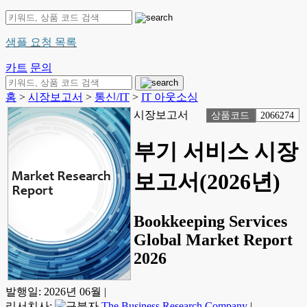
샘플 요청 목록
카트
문의
홈
>
시장보고서
>
통신/IT
>
IT 아웃소싱
시장보고서
상품코드
2066274
부기 서비스 시장
보고서(2026년)
Bookkeeping Services
Global Market Report
2026
발행일:
2026년 06월
|
리서치사:
The Business Research Company
|