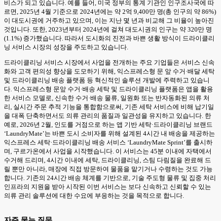
비스가 되고 있습니다. 예를 들어, 미국 정부의 통계 기관인 인구조사국에 따
르면, 2025년 4월 기준으로 2024년에는 약 2억 9,400만 명(총 인구의 약 86%)
이 대도시권에 거주하고 있으며, 이는 지난 몇 년과 비교해 그 비율이 높아진
것입니다. 또한, 2023년부터 2024년에 걸쳐 대도시권의 인구는 약 320만 명
(1.1%) 증가했습니다. 따라서 도시화의 진전과 바쁜 생활 방식이 드라이클리
닝 서비스 시장의 성장을 주도하고 있습니다.
드라이클리닝 서비스 시장에서 사업을 전개하는 주요 기업들은 서비스 신속
화와 고객 편의성 향상을 도모하기 위해, 익스프레스형 문 앞 수거·배달 세탁
및 드라이클리닝 배송 플랫폼 등 혁신적인 솔루션 개발에 주력하고 있습니
다. 익스프레스형 문앞 수거·배송 세탁 및 드라이클리닝 플랫폼은 앱을 활용
한 서비스 모델로, 신속한 수거·배송 물류, 일원화 또는 반자동화된 의류 처
리, 실시간 주문 추적 기능을 통합함으로써, 기존 세탁 서비스에 비해 납기일
을 대폭 단축하면서도 의류 관리의 품질과 일관성을 유지하고 있습니다. 한
예로, 2026년 2월, 인도를 거점으로 하는 앱 기반 세탁·드라이클리닝 브랜드
‘LaundryMate’는 바쁜 도시 소비자를 위해 설계된 4시간 내 배송을 제공하는
익스프레스 세탁·드라이클리닝 배송 서비스 ‘LaundryMate Sprint’를 출시하
며, 구르가온에서 사업을 시작했습니다. 이 서비스는 45분 이내에 자택에서
수거해 드리며, 4시간 이내에 세탁, 드라이클리닝, 스팀 다림질을 완료해 드
릴 뿐만 아니라, 매장에 직접 방문하여 물품을 맡기거나 수령하는 것도 가능
합니다. 기존의 24시간 배송 체계를 기반으로, 기술 주도형 물류 및 집중 처리
인프라의 지원을 받아 시작된 이번 서비스는 보다 신속하고 신뢰할 수 있는
의류 관리 솔루션에 대한 수요에 부응하는 것을 목적으로 합니다.
자주 묻는 질문