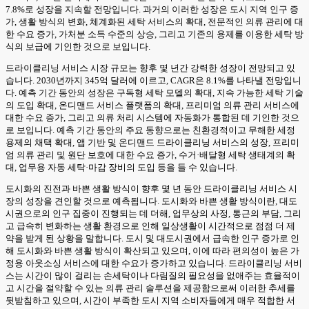
7.8%로 성장을 지속할 전망입니다. 과거의 이러한 성장은 도시 지역 인구 증
가, 생활 방식의 변화, 체계화된 세탁 서비스의 확대, 전문적인 의류 관리에 대
한 수요 증가, 가처분 소득 수준의 상승, 그리고 기존의 용제를 이용한 세탁 방
식의 보급에 기인한 것으로 보입니다.
드라이클리닝 서비스 시장 규모는 향후 몇 년간 강력한 성장이 전망되고 있
습니다. 2030년까지 345억 달러에 이르고, CAGR은 8.1%를 나타낼 전망입니
다. 예측 기간 동안의 성장은 구독형 세탁 모델의 확대, 지속 가능한 세탁 기술
의 도입 확대, 온디맨드 서비스 플랫폼의 확대, 프리미엄 의류 관리 서비스에
대한 수요 증가, 그리고 의류 처리 시스템에 자동화가 통합된 데 기인한 것으
로 보입니다. 예측 기간 동안의 주요 동향으로는 친환경적이고 무해한 세정
용제의 채택 확대, 앱 기반 및 온디맨드 드라이클리닝 서비스의 성장, 프리미
엄 의류 관리 및 원단 보호에 대한 수요 증가, 수거·배달형 세탁 생태계의 확
대, 업무용 자동 세탁·마감 장비의 도입 등을 들 수 있습니다.
도시화의 진전과 바쁜 생활 방식이 향후 몇 년 동안 드라이클리닝 서비스 시
장의 성장을 견인할 것으로 예측됩니다. 도시화와 바쁜 생활 방식이란, 대도
시권으로의 인구 집중이 진행되는 데 더해, 업무상의 사정, 통근의 부담, 그리
고 급속히 변화하는 생활 환경으로 인해 일상생활이 시간적으로 점점 더 제
약을 받게 된 상황을 말합니다. 도시 및 대도시권에서 급속한 인구 증가로 인
해 도시화와 바쁜 생활 방식이 확산되고 있으며, 이에 따라 편의성이 높은 가
정용 아웃소싱 서비스에 대한 수요가 증가하고 있습니다. 드라이클리닝 서비
스는 시간이 많이 걸리는 손세탁이나 다림질의 필요성을 없애주는 효율적이
고 시간을 절약할 수 있는 의류 관리 솔루션을 제공함으로써 이러한 추세를
뒷받침하고 있으며, 시간이 부족한 도시 지역 소비자들에게 매우 적합한 서